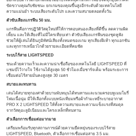
ขัดขวางคุณกับชัยชนะ ยกเกมของคุณขึ้นสูงอีกระดับด้วยเทคโนโลยี
ความแม่นยำ ระบบเสียงระดับโปร และความสบายตลอดทั้งวัน
ตัวขับเสียงแกรฟีน 50 มม.
แกรฟีนคือการปฏิวัติวัสดุใหม่ที่ให้การตอบสนองเสียงที่ดีขึ้น ลดความผิด
เพี้ยน และให้เสียงที่ไม่มีใครเทียบเท่า ตัวขับเสียงแกรฟีนของชุดหูฟัง
ช่วยให้ผู้เล่นได้ยินภูมิทัศน์เสียงทั้งหมดของเกม ทุกเสียงฝีเท้า ทุกแอกชัน
และทุกการเหนี่ยวไกด้วยรายละเอียดที่คมชัด
ระบบไร้สาย LIGHTSPEED
ชนะด้วยความเร็วและความน่าเชื่อถือของเทคโนโลยี LIGHTSPEED ที่
แชมป์ไว้วางใจ ใช้งานได้สูงสุด 50 ชั่วโมงเมื่อชาร์จเต็ม พร้อมระยะการ
เชื่อมต่อไร้สายมั่นคงสูงสุด 30 เมตร
สบายและทนทาน
เล่นได้สบายทุกองศาด้วยบานพับหมุนได้ทนทานและนวมครอบหูเมมโมรี่
โฟมเนื้อนุ่ม มีให้เลือกทั้งแบบหนังเทียมหรือผ้ากำมะหยี่ระบายอากาศ
PRO X 2 LIGHTSPEED ให้ทั้งความสบายและความแข็งแรงที่สมดุล
จากวัสดุอะลูมิเนียมและโครงเหล็กที่ทนทาน
ตัวเลือกการเชื่อมต่อมากมาย
เตรียมพร้อมรับทุกสถานการณ์ด้วยความยืดหยุ่นของระบบไร้สาย
LIGHTSPEED, Bluetooth, ตัวเลือกการเชื่อมต่อสาย 3.5 มม.