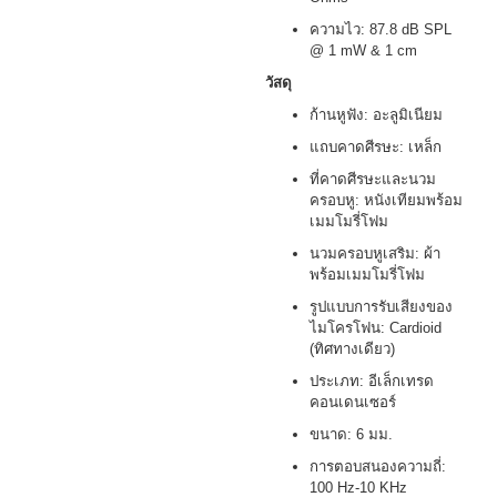
ความไว: 87.8 dB SPL
@ 1 mW & 1 cm
วัสดุ
ก้านหูฟัง: อะลูมิเนียม
แถบคาดศีรษะ: เหล็ก
ที่คาดศีรษะและนวม
ครอบหู: หนังเทียมพร้อม
เมมโมรี่โฟม
นวมครอบหูเสริม: ผ้า
พร้อมเมมโมรี่โฟม
รูปแบบการรับเสียงของ
ไมโครโฟน: Cardioid
(ทิศทางเดียว)
ประเภท: อีเล็กเทรด
คอนเดนเซอร์
ขนาด: 6 มม.
การตอบสนองความถี่:
100 Hz-10 KHz