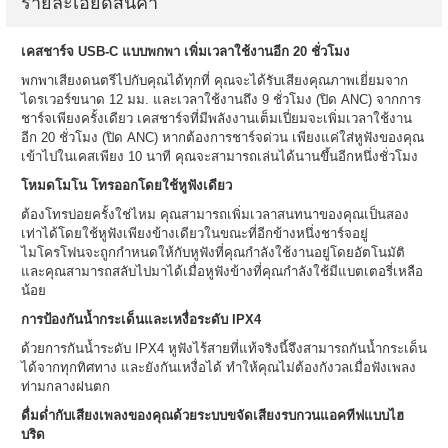
รายละเอียดสินค้า
เคสชาร์จ USB-C แบบพกพา เพิ่มเวลาใช้งานอีก 20 ชั่วโมง
พกพาเสียงดนตรีไปกับคุณได้ทุกที่ คุณจะได้รับเสียงคุณภาพเยี่ยมจาก
ไดรเวอร์ขนาด 12 มม. และเวลาใช้งานถึง 9 ชั่วโมง (ปิด ANC) จากการ
ชาร์จเพียงครั้งเดียว เคสชาร์จที่มีพลังงานเต็มเปี่ยมจะเพิ่มเวลาใช้งาน
อีก 20 ชั่วโมง (ปิด ANC) หากต้องการชาร์จด่วน เพียงแค่ใส่หูฟังของคุณ
เข้าไปในเคสเพียง 10 นาที คุณจะสามารถเล่นได้นานขึ้นอีกหนึ่งชั่วโมง
โหมดโมโน โทรออกโดยใช้หูฟังเดียว
ต้องโทรบ่อยครั้งใช่ไหม คุณสามารถเพิ่มเวลาสนทนาของคุณเป็นสอง
เท่าได้โดยใช้หูฟังเพียงข้างเดียวในขณะที่อีกข้างหนึ่งชาร์จอยู่
ไมโครโฟนจะถูกกำหนดให้กับหูฟังที่คุณกำลังใช้งานอยู่โดยอัตโนมัติ
และคุณสามารถสลับไปมาได้เมื่อหูฟังข้างที่คุณกำลังใช้มีแบตเตอรี่เหลือ
น้อย
การป้องกันน้ำกระเด็นและเหงื่อระดับ IPX4
ด้วยการกันน้ำระดับ IPX4 หูฟังไร้สายที่แท้จริงนี้จึงสามารถกันน้ำกระเด็น
ได้จากทุกทิศทาง และยังกันเหงื่อได้ ทำให้คุณไม่ต้องกังวลเมื่อฟังเพลง
ท่ามกลางฝนตก
ดื่มด่ำกับเสียงเพลงของคุณด้วยระบบขจัดเสียงรบกวนแอคทีฟแบบไฮ
บริด