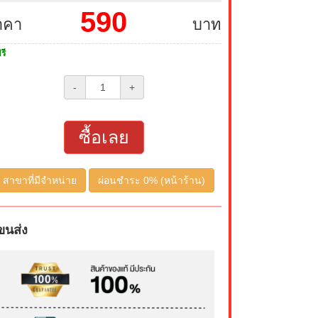
590
าคา
บาท
รี
-
+
ซื้อเลย
สาขาที่มีจำหน่าย
ผ่อนชำระ 0% (หน้าร้าน)
ขนส่ง