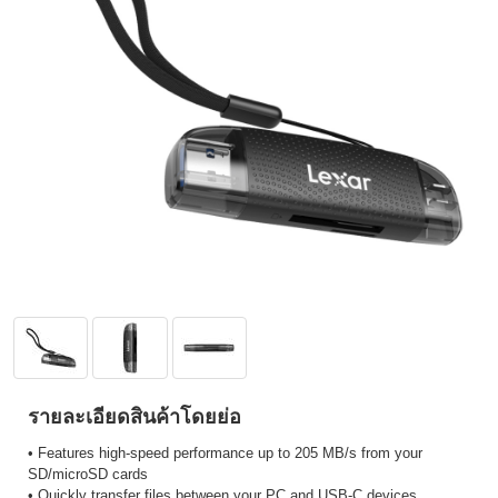
รายละเอียดสินค้าโดยย่อ
• Features high-speed performance up to 205 MB/s from your
SD/microSD cards
• Quickly transfer files between your PC and USB-C devices