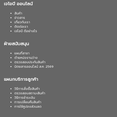
เจไอบี ออนไลน์
สินค้า
ข่าวสาร
เกี่ยวกับเรา
ติดต่อเรา
เจไอบี ดีอย่างไร
ฝ่ายสนับสนุน
แผนที่สาขา
ตำแหน่งงานว่าง
ตรวจสอบประกันสินค้า
นิตยสารออนไลน์ ส.ค. 2569
แผนกบริการลูกค้า
วิธีการสั่งซื้อสินค้า
ตรวจสอบสถานะสินค้า
วิธีการชำระเงิน
การเปลี่ยนคืนสินค้า
การใช้คูปองส่วนลด