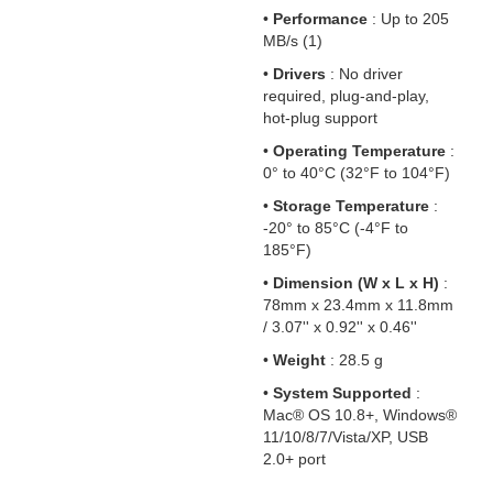
•
Performance
: Up to 205
MB/s (1)
•
Drivers
: No driver
required, plug-and-play,
hot-plug support
•
Operating Temperature
:
0° to 40°C (32°F to 104°F)
•
Storage Temperature
:
-20° to 85°C (-4°F to
185°F)
•
Dimension (W x L x H)
:
78mm x 23.4mm x 11.8mm
/ 3.07'' x 0.92'' x 0.46''
•
Weight
: 28.5 g
•
System Supported
:
Mac® OS 10.8+, Windows®
11/10/8/7/Vista/XP, USB
2.0+ port