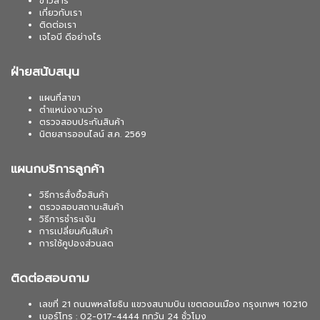
ข่าวสาร
เกี่ยวกับเรา
ติดต่อเรา
เจไอบี ดีอย่างไร
ฝ่ายสนับสนุน
แผนที่สาขา
ตำแหน่งงานว่าง
ตรวจสอบประกันสินค้า
นิตยสารออนไลน์ ส.ค. 2569
แผนกบริการลูกค้า
วิธีการสั่งซื้อสินค้า
ตรวจสอบสถานะสินค้า
วิธีการชำระเงิน
การเปลี่ยนคืนสินค้า
การใช้คูปองส่วนลด
ติดต่อสอบถาม
เลขที่ 21 ถนนพหลโยธิน แขวงสนามบิน เขตดอนเมือง กรุงเทพฯ 10210
เบอร์โทร : 02-017-4444 ทุกวัน 24 ชั่วโมง