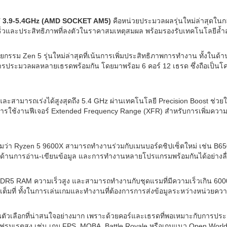
 3.9-5.4GHz (AMD SOCKET AM5)
คือหน่วยประมวลผลรุ่นใหม่ล่าสุดในกลุ
ร็วและประสิทธิภาพที่ลงตัวในราคาสมเหตุสมผล พร้อมรองรับเทคโนโลยีล้ำสมั
รม Zen 5 รุ่นใหม่ล่าสุดที่เน้นการเพิ่มประสิทธิภาพการทำงาน ทั้งในด้
ารประมวลผลหลายเธรดพร้อมกัน โดยมาพร้อม 6 คอร์ 12 เธรด ซึ่งถือเป็นโค
 GHz และสามารถเร่งได้สูงสุดถึง 5.4 GHz ผ่านเทคโนโลยี Precision Boost 
บการใช้งานฟีเจอร์ Extended Frequency Range (XFR) สำหรับการเพิ่มความ
ว่า Ryzen 5 9600X สามารถทำงานร่วมกับเมนบอร์ดชิปเซ็ตใหม่ เช่น B650,
ในด้านการอ่าน-เขียนข้อมูล และการทำงานหลายโปรแกรมพร้อมกันได้อย่างล
R5 RAM ความเร็วสูง และสามารถทำงานกับชุดแรมที่มีความเร็วเกิน 6000MH
ต็มที่ ทั้งในการเล่นเกมและทำงานที่ต้องการการส่งข้อมูลระหว่างหน่วยควา
ัวเลือกที่น่าสนใจอย่างมาก เพราะด้วยคอร์และเธรดที่พอเหมาะกับการประม
เฟรมเรตสูง เช่น เกม FPS, MOBA, Battle Royale หรือเกมแนว Open World ได