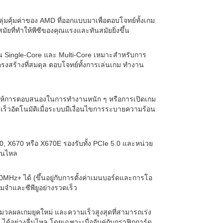
่มคุ้มค่าของ AMD ที่ออกแบบมาเพื่อตอบโจทย์ทั้งเกม
ยที่ทำให้พีซีของคุณแรงและทันสมัยยิ่งขึ้น
าน Single-Core และ Multi-Core เหมาะสำหรับการ
รงสร้างที่สมดุล ตอบโจทย์ทั้งการเล่นเกม ทำงาน
ช่วยให้การตอบสนองในการทำงานหนัก ๆ หรือการเปิดเกม
เร็วอัตโนมัติเมื่อระบบมีเงื่อนไขการระบายความร้อน
 X670 หรือ X670E รองรับทั้ง PCIe 5.0 และหน่วย
ื่นไหล
z+ ได้ (ขึ้นอยู่กับการตั้งค่าเมนบอร์ดและการโอ
มจำและซีพียูอย่างรวดเร็ว
วลผลเกมยุคใหม่ และความเร็วสูงสุดที่สามารถเร่ง
้อย่างลื่นไหล โดยเฉพาะเมื่อจับคู่กับกราฟิกการ์ด