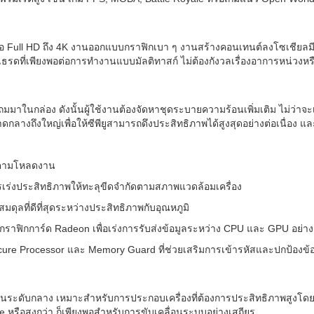
ีโอ Full HD ถึง 4K งานออกแบบกราฟิกเบา ๆ งานสร้างคอนเทนต์ลงโซเชียลม
รดที่เพียงพอต่อการทำงานแบบมัลติทาสก์ ไม่ต้องกังวลเรื่องอาการหน่ว
นกล่อง ดังนั้นผู้ใช้งานต้องจัดหาชุดระบายความร้อนเพิ่มเติม ไม่ว่าจะเ
ถึงใหญ่เพื่อให้ซีพียูสามารถดึงประสิทธิภาพได้สูงสุดอย่างต่อเนื่อง และ
ติตามโหลดงาน
รเร่งประสิทธิภาพให้ทะลุขีดจำกัดตามสภาพแวดล้อมเครื่อง
สมดุลที่ดีที่สุดระหว่างประสิทธิภาพกับอุณหภูมิ
าฟิกการ์ด Radeon เพื่อเร่งการรับส่งข้อมูลระหว่าง CPU และ GPU อย่าง
ecure Processor และ Memory Guard ที่ช่วยเสริมการเข้ารหัสและปกป้องข้อ
ในระดับกลาง เหมาะสำหรับการประกอบเครื่องที่ต้องการประสิทธิภาพสูงโด
 หรือสูงกว่า ก็เพียงพอสำหรับการขับเคลื่อนระบบอย่างเสถียร