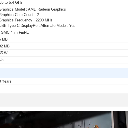
Up to 5.4 GHz
Graphics Model : AMD Radeon Graphics
Graphics Core Count : 2
Graphics Frequency : 2200 MHz
USB Type-C DisplayPort Alternate Mode : Yes
TSMC 4nm FinFET
6 MB
32 MB
65 W
No
3 Years