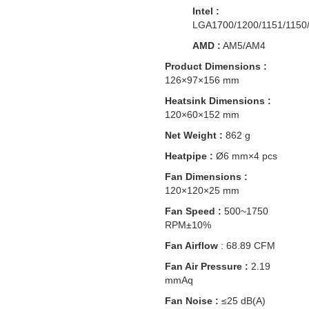
Intel :
LGA1700/1200/1151/1150
AMD :
AM5/AM4
Product Dimensions :
126×97×156 mm
Heatsink Dimensions :
120×60×152 mm
Net Weight :
862 g
Heatpipe :
Ø6 mm×4 pcs
Fan Dimensions :
120×120×25 mm
Fan Speed :
500~1750
RPM±10%
Fan Airflow
: 68.89 CFM
Fan Air Pressure :
2.19
mmAq
Fan Noise :
≤25 dB(A)