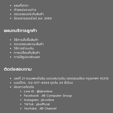
แผนที่สาขา
ตำแหน่งงานว่าง
ตรวจสอบประกันสินค้า
นิตยสารออนไลน์ ส.ค. 2569
แผนกบริการลูกค้า
วิธีการสั่งซื้อสินค้า
ตรวจสอบสถานะสินค้า
วิธีการชำระเงิน
การเปลี่ยนคืนสินค้า
การใช้คูปองส่วนลด
ติดต่อสอบถาม
เลขที่ 21 ถนนพหลโยธิน แขวงสนามบิน เขตดอนเมือง กรุงเทพฯ 10210
เบอร์โทร : 02-017-4444 ทุกวัน 24 ชั่วโมง
ช่องทางติดต่อ
Line ID : @jibonline
Facebook : JIB Computer Group
Instagram : jib.online
TikTok : jibofficial
YouTube : JIB Channel