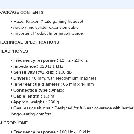
PACKAGE CONTENTS
• Razer Kraken X Lite gaming headset
• Audio / mic splitter extension cable
• Important Product Information Guide
TECHNICAL SPECIFICATIONS
HEADPHONES
• Frequency response :
12 Hz - 28 kHz
• Impedance :
320 Ω 1 kHz
• Sensitivity (@1 kHz) :
106 dB
• Drivers :
40 mm, with Neodymium magnets
• Inner ear cup diameter :
65 mm x 44 mm
• Connection type :
Analog
• Cable length :
1.3 m
• Approx. weight :
230 g
• Oval ear cushions :
Designed for full-ear coverage with leather
long-wearing comfort
MICROPHONE
• Frequency response :
100 Hz - 10 kHz