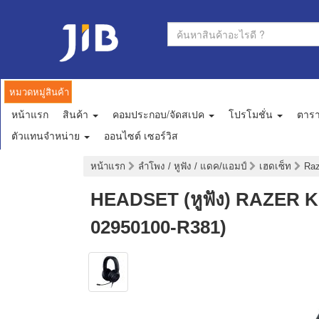
หมวดหมู่สินค้า
หน้าแรก
สินค้า
คอมประกอบ/จัดสเปค
โปรโมชั่น
ตาร
ตัวแทนจำหน่าย
ออนไซต์ เซอร์วิส
หน้าแรก
ลำโพง / หูฟัง / แดค/แอมป์
เฮดเซ็ท
Ra
HEADSET (หูฟัง) RAZER 
02950100-R381)