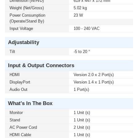
Dimension (W/H/D)
619 x 447 x 172 mm
Weight (Net/Gross)
5.02 kg
Power Consumption
23 W
(Operate/Stand By)
Input Voltage
100 - 240 VAC
Adjustability
Tilt
-5 to 20 °
Input & Output Connectors
HDMI
Version 2.0 x 2 Port(s)
DisplayPort
Version 1.4 x 1 Port(s)
Audio Out
1 Port(s)
What's In The Box
Monitor
1 Unit (s)
Stand
1 Unit (s)
AC Power Cord
2 Unit (s)
HDMI Cable
1 Unit (s)