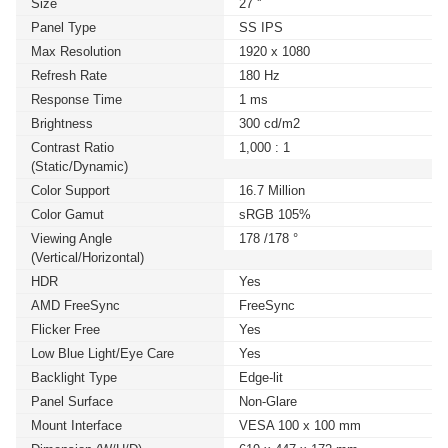
Size
27 ''
Panel Type
SS IPS
Max Resolution
1920 x 1080
Refresh Rate
180 Hz
Response Time
1 ms
Brightness
300 cd/m2
Contrast Ratio
1,000 : 1
(static/dynamic)
Color Support
16.7 Million
Color Gamut
sRGB 105%
Viewing Angle
178 /178 °
(Vertical/Horizontal)
HDR
Yes
AMD FreeSync
FreeSync
Flicker Free
Yes
Low Blue Light/Eye Care
Yes
Backlight Type
Edge-lit
Panel Surface
Non-Glare
Mount Interface
VESA 100 x 100 mm