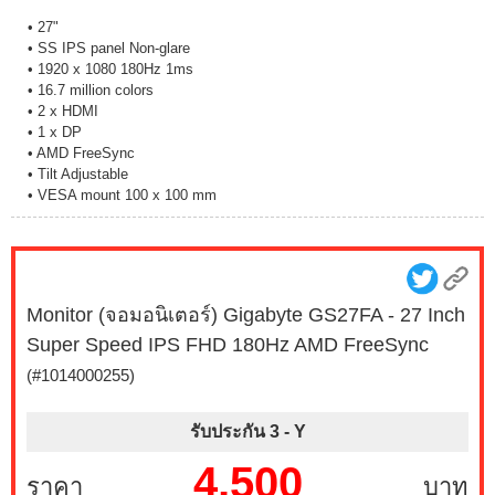
• 27"
• SS IPS panel Non-glare
• 1920 x 1080 180Hz 1ms
• 16.7 million colors
• 2 x HDMI
• 1 x DP
• AMD FreeSync
• Tilt Adjustable
• VESA mount 100 x 100 mm
Monitor (จอมอนิเตอร์) Gigabyte GS27FA - 27 Inch
Super Speed IPS FHD 180Hz AMD FreeSync
(#1014000255)
รับประกัน 3 -
Y
4,500
ราคา
บาท