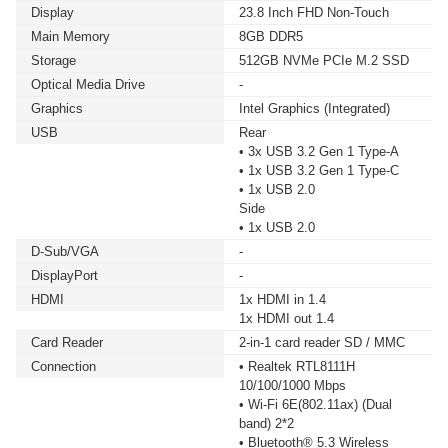
Display
23.8 Inch FHD Non-Touch
Main Memory
8GB DDR5
Storage
512GB NVMe PCIe M.2 SSD
Optical Media Drive
-
Graphics
Intel Graphics (Integrated)
USB
Rear
• 3x USB 3.2 Gen 1 Type-A
• 1x USB 3.2 Gen 1 Type-C
• 1x USB 2.0
Side
• 1x USB 2.0
D-Sub/VGA
-
DisplayPort
-
HDMI
1x HDMI in 1.4
1x HDMI out 1.4
Card Reader
2-in-1 card reader SD / MMC
Connection
• Realtek RTL8111H
10/100/1000 Mbps
• Wi-Fi 6E(802.11ax) (Dual
band) 2*2
• Bluetooth® 5.3 Wireless