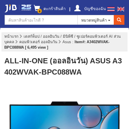
ตะกร้าสินค้า
บัญชีของฉัน
0
หมวดหมู่สินค้า
หน้าแรก
เดสก์ท็อป / ออลอินวัน / มินิพีซี / ซูเปอร์คอมพิวเตอร์ AI ส่วน
บุคคล
คอมพิวเตอร์ ออลอินวัน
Asus
:
Item#: A3402WVAK-
BPC088WA [ 6,495 view ]
ALL-IN-ONE (ออลอินวัน) ASUS A3
402WVAK-BPC088WA