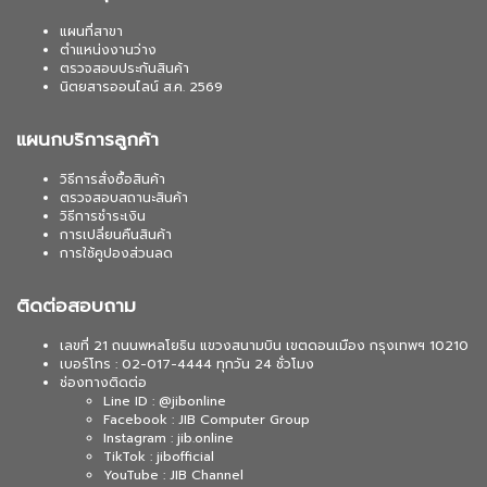
แผนที่สาขา
ตำแหน่งงานว่าง
ตรวจสอบประกันสินค้า
นิตยสารออนไลน์ ส.ค. 2569
แผนกบริการลูกค้า
วิธีการสั่งซื้อสินค้า
ตรวจสอบสถานะสินค้า
วิธีการชำระเงิน
การเปลี่ยนคืนสินค้า
การใช้คูปองส่วนลด
ติดต่อสอบถาม
เลขที่ 21 ถนนพหลโยธิน แขวงสนามบิน เขตดอนเมือง กรุงเทพฯ 10210
เบอร์โทร : 02-017-4444 ทุกวัน 24 ชั่วโมง
ช่องทางติดต่อ
Line ID : @jibonline
Facebook : JIB Computer Group
Instagram : jib.online
TikTok : jibofficial
YouTube : JIB Channel