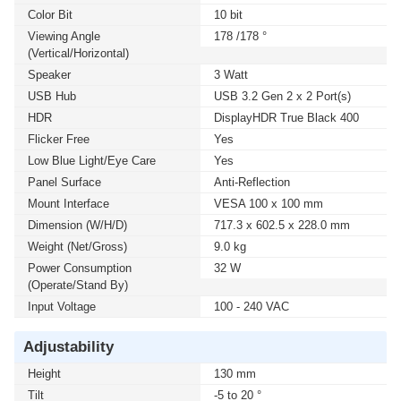
Color Bit
10 bit
Viewing Angle
178 /178 °
(Vertical/Horizontal)
Speaker
3 Watt
USB Hub
USB 3.2 Gen 2 x 2 Port(s)
HDR
DisplayHDR True Black 400
Flicker Free
Yes
Low Blue Light/Eye Care
Yes
Panel Surface
Anti-Reflection
Mount Interface
VESA 100 x 100 mm
Dimension (W/H/D)
717.3 x 602.5 x 228.0 mm
Weight (Net/Gross)
9.0 kg
Power Consumption
32 W
(Operate/Stand By)
Input Voltage
100 - 240 VAC
Adjustability
Height
130 mm
Tilt
-5 to 20 °