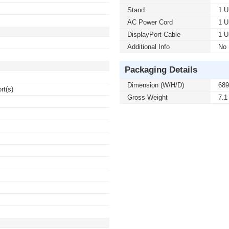
Stand
1 U
AC Power Cord
1 U
DisplayPort Cable
1 U
Additional Info
No
Packaging Details
Dimension (W/H/D)
689
rt(s)
Gross Weight
7.1