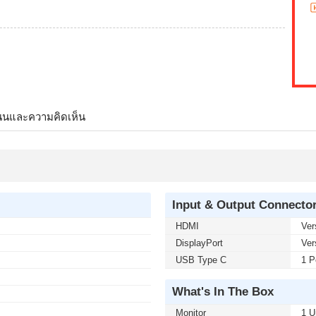
นนและความคิดเห็น
Input & Output Connecto
HDMI
Ver
DisplayPort
Ver
USB Type C
1 P
What's In The Box
Monitor
1 U