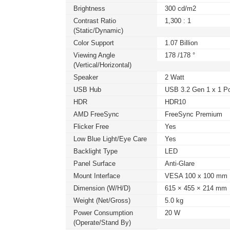
Brightness
300 cd/m2
Contrast Ratio
1,300 : 1
(static/dynamic)
Color Support
1.07 Billion
Viewing Angle
178 /178 °
(Vertical/Horizontal)
Speaker
2 Watt
USB Hub
USB 3.2 Gen 1 x 1 Po
HDR
HDR10
AMD FreeSync
FreeSync Premium
Flicker Free
Yes
Low Blue Light/Eye Care
Yes
Backlight Type
LED
Panel Surface
Anti-Glare
Mount Interface
VESA 100 x 100 mm
Dimension (W/H/D)
615 × 455 × 214 mm
Weight (Net/Gross)
5.0 kg
Power Consumption
20 W
(Operate/Stand By)