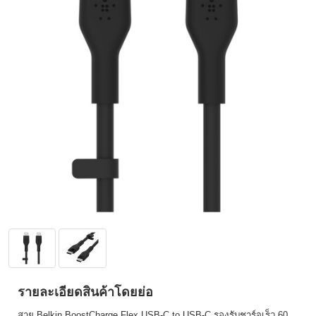
รายละเอียดสินค้าโดยย่อ
สาย Belkin BoostCharge Flex USB‑C to USB‑C รองรับชาร์จเร็ว 60