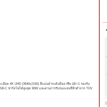
ละเอียด 4K UHD (3840x2160) สีแม่นยำระดับมืออาชีพ ∆E<1 รองรับ
B-C ชาร์จไฟได้สูงสุด 90W และผ่านการรับรองแสงสีฟ้าต่ำจาก TÜV