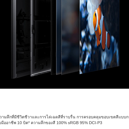
ความลึกที่มีชีวิตชีวาและการไล่เฉดสีที่ราบรื่น การครอบคลุมขอบเขตสีแบบกว
ดับมืออาชีพ 10 บิต* ความลึกของสี 100% sRGB 95% DCI-P3