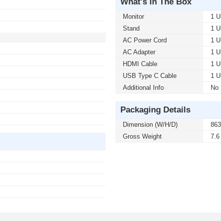
What's In The Box
Monitor
1 U
Stand
1 U
AC Power Cord
1 U
AC Adapter
1 U
HDMI Cable
1 U
USB Type C Cable
1 U
Additional Info
No
Packaging Details
Dimension (W/H/D)
863
Gross Weight
7.6