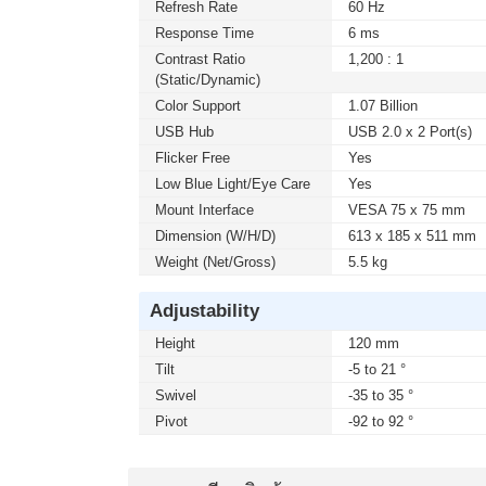
Refresh Rate
60 Hz
Response Time
6 ms
Contrast Ratio
1,200 : 1
(static/dynamic)
Color Support
1.07 Billion
USB Hub
USB 2.0 x 2 Port(s)
Flicker Free
Yes
Low Blue Light/Eye Care
Yes
Mount Interface
VESA 75 x 75 mm
Dimension (W/H/D)
613 x 185 x 511 mm
Weight (Net/Gross)
5.5 kg
Adjustability
Height
120 mm
Tilt
-5 to 21 °
Swivel
-35 to 35 °
Pivot
-92 to 92 °