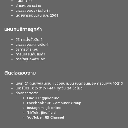
แผนที่สาขา
ตำแหน่งงานว่าง
ตรวจสอบประกันสินค้า
นิตยสารออนไลน์ ส.ค. 2569
แผนกบริการลูกค้า
วิธีการสั่งซื้อสินค้า
ตรวจสอบสถานะสินค้า
วิธีการชำระเงิน
การเปลี่ยนคืนสินค้า
การใช้คูปองส่วนลด
ติดต่อสอบถาม
เลขที่ 21 ถนนพหลโยธิน แขวงสนามบิน เขตดอนเมือง กรุงเทพฯ 10210
เบอร์โทร : 02-017-4444 ทุกวัน 24 ชั่วโมง
ช่องทางติดต่อ
Line ID : @jibonline
Facebook : JIB Computer Group
Instagram : jib.online
TikTok : jibofficial
YouTube : JIB Channel