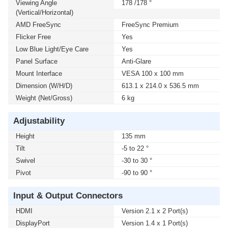
Viewing Angle
178 /178 °
(Vertical/Horizontal)
AMD FreeSync
FreeSync Premium
Flicker Free
Yes
Low Blue Light/Eye Care
Yes
Panel Surface
Anti-Glare
Mount Interface
VESA 100 x 100 mm
Dimension (W/H/D)
613.1 x 214.0 x 536.5 mm
Weight (Net/Gross)
6 kg
Adjustability
Height
135 mm
Tilt
-5 to 22 °
Swivel
-30 to 30 °
Pivot
-90 to 90 °
Input & Output Connectors
HDMI
Version 2.1 x 2 Port(s)
DisplayPort
Version 1.4 x 1 Port(s)