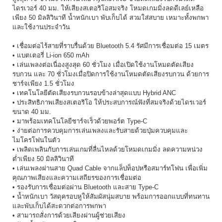
ไดรเวอร์ 40 มม. ให้เสียงสเตอริโอสมจริง โหมดเกมมิ่งลดดีเลย์เหลือ
เพียง 50 มิลลิวินาที น้ำหนักเบา พับเก็บได้ สวมใส่สบาย เหมาะทั้งพกพา
และใช้งานประจำวัน
• เชื่อมต่อไร้สายที่ราบรื่นด้วย Bluetooth 5.4 รัศมีการเชื่อมต่อ 15 เมตร
• แบตเตอรี่ Li-ion 650 mAh
• เล่นเพลงต่อเนื่องสูงสุด 60 ชั่วโมง เมื่อเปิดใช้งานโหมดตัดเสียง
รบกวน และ 70 ชั่วโมงเมื่อปิดการใช้งานโหมดตัดเสียงรบกวน ด้วยการ
ชาร์จเพียง 1.5 ชั่วโมง
• เทคโนโลยีตัดเสียงรบกวนรอบข้างล่าสุดแบบ Hybrid ANC
• ประสิทธิภาพเสียงสเตอริโอ ให้ประสบการณ์ฟังที่สมจริงด้วยไดรเวอร์
ขนาด 40 มม.
• มาพร้อมเทคโนโลยีชาร์จเร็วด้วยพอร์ต Type-C
• ง่ายต่อการควบคุมการเล่นเพลงและรับสายด้วยปุ่มควบคุมและ
ไมโครโฟนในตัว
• เพลิดเพลินกับการเล่นเกมที่ลื่นไหลด้วยโหมดเกมมิ่ง ลดความหน่วง
ต่ำเพียง 50 มิลลิวินาที
• เล่นเพลงผ่านสาย Quad Cable จากแล็ปท็อปหรือสมาร์ทโฟน เพื่อเพิ่ม
คุณภาพเสียงและความเสถียรของการเชื่อมต่อ
• รองรับการเชื่อมต่อผ่าน Bluetooth และสาย Type-C
• น้ำหนักเบา วัสดุครอบหูให้สัมผัสนุ่มสบาย พร้อมการออกแบบที่ทนทาน
และพับเก็บได้สะดวกต่อการพกพา
• สามารถสั่งการด้วยเสียงผ่านผู้ช่วยเสียง