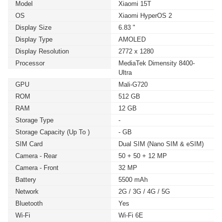
Model
Xiaomi 15T
OS
Xiaomi HyperOS 2
Display Size
6.83 "
Display Type
AMOLED
Display Resolution
2772 x 1280
Processor
MediaTek Dimensity 8400-
Ultra
GPU
Mali-G720
ROM
512 GB
RAM
12 GB
Storage Type
-
Storage Capacity (up To )
- GB
SIM Card
Dual SIM (Nano SIM & eSIM)
Camera - Rear
50 + 50 + 12 MP
Camera - Front
32 MP
Battery
5500 mAh
Network
2G / 3G / 4G / 5G
Bluetooth
Yes
Wi-Fi
Wi-Fi 6E