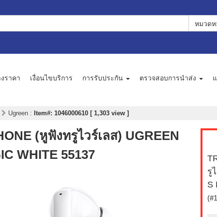
หมวดหม
างราคา
เงื่อนไขบริการ
การรับประกัน
ตรวจสอบการนำส่ง
แ
ส
Ugreen
:
Item#: 1046000610 [ 1,303 view ]
E (หูฟังทรูไวร์เลส) UGREEN
C WHITE 55137
T
รู
S
(#