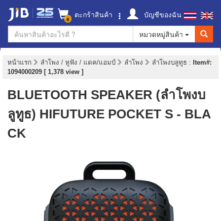
ตะกร้าสินค้า
บัญชีของฉัน
0
หมวดหมู่สินค้า
หน้าแรก
ลำโพง / หูฟัง / แดค/แอมป์
ลำโพง
ลำโพงบลูทูธ
:
Item#:
1094000209 [ 1,378 view ]
BLUETOOTH SPEAKER (ลำโพงบ
ลูทูธ) HIFUTURE POCKET S - BLA
CK