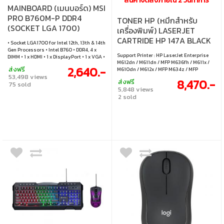
สินค้าจัดส่งภายใน 2 วันทำการ
MAINBOARD (เมนบอร์ด) MSI
PRO B760M-P DDR4
TONER HP (หมึกสำหรับ
(SOCKET LGA 1700)
เครื่องพิมพ์) LASERJET
(MICRO-ATX)
CARTRIDE HP 147A BLACK
• Socket LGA1700 for Intel 12th, 13th & 14th
(W1470A) (HPI-W1470A)
Gen Processors • Intel B760 • DDR4, 4 x
Support Printer : HP LaserJet Enterprise
DIMM • 1 x HDMI • 1 x DisplayPort • 1 x VGA •
M612dn / M611dn / MFP M636fh / M611x /
2 x M.2 slots & 4 x SATA 6Gb/s • 1 x USB 3.2
2,640.-
ส่งฟรี
M610dn / M612x / MFP M634z / MFP
Gen 1 Type-A front panel connector • 1 x
53,498 views
M635fht / MFP M635h /HP LaserJet
USB 3.2 Gen 2 Type-C • 1Gbps LAN
8,470.-
ส่งฟรี
75 sold
Enterprise Flow MFP M634h / MFP M635z /
5,848 views
MFP M636z
2 sold