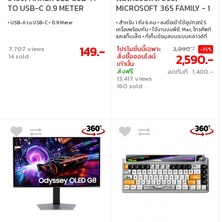
TO USB-C 0.9 METER
MICROSOFT 365 FAMILY - 1
(AK357) (BLACK)
TO 6 PEOPLE ENGLISH
• USB-A to USB-C • 0.9 Meter
• สำหรับ 1 ถึง 6 คน • ลงชื่อเข้าใช้อุปกรณ์ 5
12MONTH SUBSCRIPTION
เครื่องพร้อมกัน • ใช้งานบนพีซี, Mac, โทรศัพท์
FPP (EP2-36878)
และแท็บเล็ต • ที่เก็บข้อมูลบนระบบคลาวด์ที่
ปลอดภัยสูงสุด 6 TB (1 TB ต่อคน) • แอปเพิ่ม
149.-
7,707 views
โปรโมชั่นนี้เฉพาะ
3,990.-
-35%
ประสิทธิภาพการทำงานด้วย Microsoft
2,590.-
14 sold
สั่งซื้อออนไลน์
Copilot • ความปลอดภัยของข้อมูลและ
เท่านั้น
อุปกรณ์ • อีเมลที่ปลอดภัยแบบไม่มีโฆษณา •
ส่งฟรี
ลดทันที 1,400.-
Product key อยู่ภายในกล่อง ไม่มีดิสก์หรือ
13,417 views
แฟลชไดรฟ์ • อายุการใช้งาน 1 ปี
160 sold