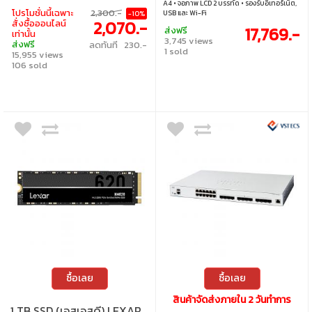
A4 • จอภาพ LCD 2 บรรทัด • รองรับอีเทอร์เน็ต,
โปรโมชั่นนี้เฉพาะ
2,300.-
USB และ Wi-Fi
-10%
2,070.-
สั่งซื้อออนไลน์
17,769.-
ส่งฟรี
เท่านั้น
3,745 views
ส่งฟรี
ลดทันที 230.-
1 sold
15,955 views
106 sold
ซื้อเลย
ซื้อเลย
สินค้าจัดส่งภายใน 2 วันทำการ
1 TB SSD (เอสเอสดี) LEXAR