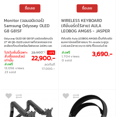
ซื้อเลย
ซื้อเลย
Monitor (จอมอนิเตอร์)
WIRELESS KEYBOARD
Samsung Odyssey OLED
(คีย์บอร์ดไร้สาย) AULA
G8 G81SF
LEOBOG AMG65 - JASPER
LS27FG812SEXXT - 27 Inch
SWITCH RGB EN WHITE
Odyssey OLED G8 G81SF มอนิเตอร์เกมมิ่ง
คีย์บอร์ด Aula LEOBOG AMG65 เป็นคีย์บอร์ด
OLED 4K 240Hz AMD
27" 4K QD-OLED มอบภาพที่สวยสดและราย
แมคคานิคอลไร้สายแบบ Tri-mode (บลูทูธ
FreeSync Premium Pro
ละเอียดที่คมชัดพร้อมรีเฟรชเรต 240Hz และ
2.4G และมีสาย) ขนาด 65% ที่โดดเด่นด้วย
เวลาตอบสนองเพียง 0.03ms เสริมด้วย
ดีไซน์โครงสร้าง Gasket มอบสัมผัสการพิมพ์ที่
3,690.-
โปรโมชั่นนี้เฉพาะ
39,900.-
ส่งฟรี
-43%
เทคโนโลยี AMD FreeSync Premium Pro,
ยืดหยุ่นและเสียงที่ดีเยี่ยม มาพร้อมจอแสดงผล
22,900.-
สั่งซื้อออนไลน์
1,704 views
CoreSync, และ CoreLighting+ จอไร้แสงสะท้อน
อัจฉริยะถึงสองหน้าจอ ได้แก่ 315 LED Smart
เท่านั้น
0 sold
ป้องกันเบิร์นอิน และดีไซน์โลหะหรูหราพร้อมขา
Dot Matrix Screen (โครงสร้าง 5x63 จุด) และ
ส่งฟรี
ลดทันที
ตั้งปรับระดับได้เพื่อประสบการณ์การเล่นเกมที่
หน้าจอสีขนาด 1.14 นิ้ว ให้ผู้ใช้ปรับแต่งการ
13,056 views
เหนือชั้น • ขนาดจอ : 27 นิ้ว • ประเภทจอ : OLED
แสดงผลได้อย่างอิสระ ไม่ว่าจะเป็นภาพ
17,000.-
• ความละเอียด : 3840 x 2160 • รีเฟรชเรต :
23 sold
เคลื่อนไหวหรือข้อมูลสำคัญ นอกจากนี้ ยัง
240Hz • การตอบสนอง : 0.03ms • การรองรับ
รองรับการถอดเปลี่ยนสวิตช์แบบ Hot-
สี : 1.07 พันล้านสี • การเชื่อมต่อ : 1 x DP, 2 x
swappable ได้อย่างสมบูรณ์ ทำให้การปรับ
HDMI • เทคโนโลยีการซิงค์ : AMD FreeSync
แต่งและบำรุงรักษาเป็นเรื่องง่ายสำหรับผู้ที่ชื่น
Premium Pro • การปรับตั้ง : ปรับความสูง,
ชอบคีย์บอร์ด • สวิตช์ : Jasper Switch
หมุนจอแนวตั้ง, หมุนซ้ายขวา, ปรับก้มเงย •
(Linear) • ขนาด : 65% • แสงไฟ : RGB • คีย์แคป
การติดตั้งบนผนัง : รองรับ VESA mount ขนาด
: ภาษาอังกฤษ • เลย์เอาต์ : ANSI • จอแสดงผล :
100 x 100 มม.
จอ LED Smart Dot Matrix 315 จุด พร้อมจอสี
1.14 นิ้ว • การเชื่อมต่อ : แบบใช้สาย / ไร้สาย
2.4GHz / บลูทูธ • สายเคเบิล : สาย USB-C เป็น
USB-A • การเปลี่ยนสวิตช์ : เปลี่ยนสวิตช์ได้
รองรับสวิตช์ 3 ขา / 5 ขา