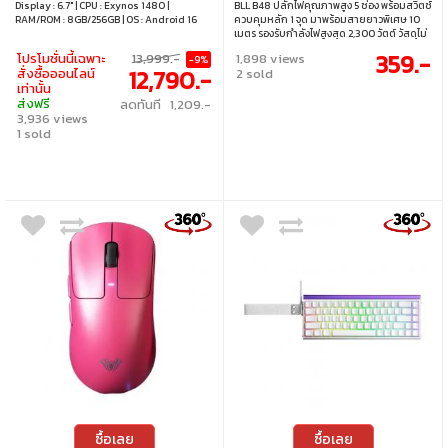
Display : 6.7" | CPU : Exynos 1480 |
BLL B48 ปลั๊กไฟคุณภาพสูง 5 ช่อง พร้อมสวิตช์
RAM/ROM : 8GB/256GB | OS : Android 16
ควบคุมหลัก 1 จุด มาพร้อมสายยาวพิเศษ 10
เมตร รองรับกำลังไฟสูงสุด 2,300 วัตต์ วัสดุไม่
ลามไฟ เต้ารับทำจากวัสดุยืดหยุ่นสูง ได้
359.-
โปรโมชั่นนี้เฉพาะ
13,999.-
1,898 views
-9%
มาตรฐาน มอก.2432-2555 ใช้งานปลอดภัยทั้ง
12,790.-
สั่งซื้อออนไลน์
2 sold
ในบ้านและสำนักงาน • ช่องเสียบไฟ 5 ช่อง •
เท่านั้น
สวิตช์ เปิด/ปิด 1 ตัว • สายไฟยาว 10 เมตร •
ส่งฟรี
ลดทันที 1,209.-
รองรับกำลังไฟสูงสุด 2300 วัตต์
3,936 views
1 sold
ซื้อเลย
ซื้อเลย