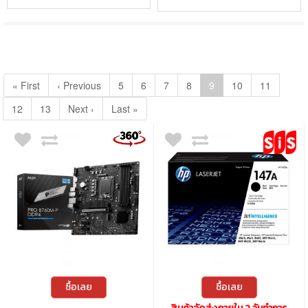
สินค้าทุกรายการ (รวมภาษีแล้ว)
ทั้งหมด
รายการ | จำนวน
หน้า | หน้าละ
รายการ
15,363
154
100
เฉพาะสินค้าที่พร้อมส่ง
| การเรียงแสดงสินค้า :
« First
‹ Previous
5
6
7
8
9
10
11
12
13
Next ›
Last »
ซื้อเลย
ซื้อเลย