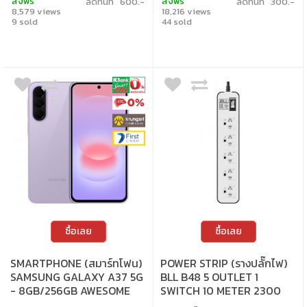
ส่งฟรี
ส่งฟรี
ลดทันที 600.-
ลดทันที 300.-
ละเอียด : สูงสุด 35,000 DPI • การเชื่อมต่อ :
8,579 views
18,216 views
Razer HyperSpeed ไร้สาย / แบบมีสาย •
เซนเซอร์ : Focus Pro 35K Optical Sensor
9 sold
44 sold
Gen-2 • สวิตช์ : Optical Mouse Switches
Gen-3 • ความเร็วสูงสุด : 750 IPS • อัตราการ
ส่งข้อมูล : สูงสุด 1,000Hz • อัตราเร่งสูงสุด :
70 G • จำนวนปุ่ม : 6 ปุ่ม
ซื้อเลย
ซื้อเลย
SMARTPHONE (สมาร์ทโฟน)
POWER STRIP (รางปลั๊กไฟ)
SAMSUNG GALAXY A37 5G
BLL B48 5 OUTLET 1
- 8GB/256GB AWESOME
SWITCH 10 METER 2300
LAVENDER
WATT - WHITE