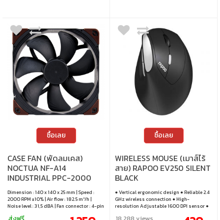
ซื้อเลย
ซื้อเลย
CASE FAN (พัดลมเคส)
WIRELESS MOUSE (เมาส์ไร้
NOCTUA NF-A14
สาย) RAPOO EV250 SILENT
INDUSTRIAL PPC-2000
BLACK
PWM
Dimension : 140 x 140 x 25 mm | Speed :
● Vertical ergonomic design ● Reliable 2.4
2000 RPM ±10% | Air flow : 182.5 m³/h |
GHz wireless connection ● High-
Noise level : 31,5 dBA | Fan connector : 4-pin
resolution Adjustable 1600 DPI sensor ●
PWM | Fan x 1
Silent click ● Up to 9 months battery life
ส่งฟรี
18,288 views