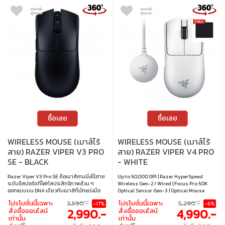
ซื้อเลย
ซื้อเลย
WIRELESS MOUSE (เมาส์ไร้
WIRELESS MOUSE (เมาส์ไร้
สาย) RAZER VIPER V3 PRO
สาย) RAZER VIPER V4 PRO
SE - BLACK
- WHITE
Razer Viper V3 Pro SE คือเมาส์เกมมิ่งไร้สาย
Up to 50,000 DPI | Razer HyperSpeed
ระดับอีสปอร์ตที่โฟกัสประสิทธิภาพล้วน ๆ
Wireless Gen-2 / Wired | Focus Pro 50K
ออกแบบบน DNA เดียวกับเมาส์ที่นักแข่งมือ
Optical Sensor Gen-3 | Optical Mouse
อาชีพเลือกใช้ ตัวเมาส์น้ำหนักเบามาก ตอบ
Switches Gen-4 | 930 IPS | Up to 180 hours
โปรโมชั่นนี้เฉพาะ
3,590.-
โปรโมชั่นนี้เฉพาะ
5,290.-
-17%
-6%
สนองรวดเร็ว แม่นยำ และเสถียร เหมาะสำหรับ
at 1000 Hz / Up to 45 hours at 8000 Hz |
2,990.-
4,990.-
สั่งซื้อออนไลน์
สั่งซื้อออนไลน์
การแข่งขันจริงจังทุกระดับ โดยผ่านการพัฒนา
90 G | 6 buttons
เท่านั้น
เท่านั้น
และไว้วางใจจากโปรเพลเยอร์ทั่วโลก • ความ