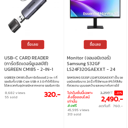
ซื้อเลย
ซื้อเลย
USB-C CARD READER
Monitor (จอมอนิเตอร์)
(การ์ดรีดเดอร์ยูเอสบีซี)
Samsung S32GF
UGREEN CM185 - 2-IN-1
LS24F320GAEXXT - 24
USB-C & USB 3.0 SD/TF
Inch IPS FHD 120Hz
UGREEN CM185 เป็นการ์ดรีดเดอร์ 2-in-1 ที่
SAMSUNG S32GF LS24F320GAEXXT เป็น จอ
(50706)
รองรับทั้ง USB-C และ USB-A 3.0 ทำให้ใช้งาน
มอนิเตอร์ขนาด 24 นิ้ว ที่ใช้พาเนล IPS ให้สีสัน
ได้สะดวกกับอุปกรณ์หลากหลาย รองรับการ์ด
ที่สวยงาม มุมมองกว้าง และเหมาะกับการใช้
SD และ TF พร้อมความเร็วสูง เหมาะสำหรับผู้ที่
งานหลากหลาย ทั้ง เล่นเกม, ดูหนัง, และทำงาน
320.-
8,682 views
โปรโมชั่นนี้เฉพาะ
3,250.-
-23%
ต้องการโอนถ่ายข้อมูลอย่างรวดเร็วและสะดวก
ด้วย รีเฟรชเรท 120Hz และ เวลาตอบสนอง
2,490.-
55 sold
สั่งซื้อออนไลน์
สบาย • พอร์ตอินพุต : 1 x USB-A 3.0, 1 x USB-
5ms ทำให้ได้ภาพที่ลื่นไหลกว่าจอ 60Hz ทั่วไป
เท่านั้น
C • พอร์ตเอาต์พุต : 1 x ช่องใส่การ์ด SD, 1 x ช่อง
อีกทั้งยังรองรับ สี 16.7 ล้านสี ช่วยให้ภาพดู
ส่งฟรี
ลดทันที 760.-
ใส่การ์ด TF • ระบบที่รองรับ : Windows,
สมจริง พร้อมพอร์ต HDMI 2 ช่อง ที่รองรับการ
45,595 views
macOS, Linux
เชื่อมต่อกับพีซี, คอนโซลเกม และอุปกรณ์อื่นๆ
ได้สะดวก เหมาะสำหรับการใช้งานในชีวิตประจำ
313 sold
วันและความบันเทิงครบวงจร • ขนาดจอ : 24 นิ้ว
• ประเภทจอ : IPS • ความละเอียด : 1920 x 1080
• รีเฟรชเรท : 120Hz • การตอบสนอง : 5ms •