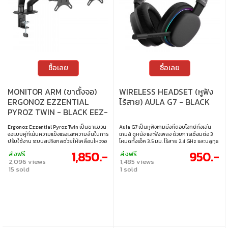
ซื้อเลย
ซื้อเลย
MONITOR ARM (ขาตั้งจอ)
WIRELESS HEADSET (หูฟัง
ERGONOZ EZZENTIAL
ไร้สาย) AULA G7 - BLACK
PYROZ TWIN - BLACK EEZ-
PYROZ-D-B
Ergonoz Ezzential Pyroz Twin เป็นขาแขวน
Aula G7 เป็นหูฟังเกมมิ่งที่ตอบโจทย์ทั้งเล่น
จอแบบคู่ที่เน้นความแข็งแรงและความลื่นในการ
เกมส์ ดูหนัง และฟังเพลง ด้วยการเชื่อมต่อ 3
ปรับใช้งาน ระบบสปริงกลช่วยให้เคลื่อนไหวจอ
โหมดทั้งแจ็ค 3.5 มม. ไร้สาย 2.4 GHz และบลูทูธ
ได้อย่างมั่นคง รองรับทั้งจอแบนและจอโค้ง
ให้ค่าหน่วงต่ำเพียง 10ms เสียงคมชัดจาก
1,850.-
950.-
ส่งฟรี
ส่งฟรี
เหมาะกับโต๊ะทำงานที่ต้องการเพิ่มพื้นที่ ความ
ไดรเวอร์ 40 มม. พร้อมไมโครโฟนถอดได้ตัด
2,096 views
1,485 views
เป็นระเบียบ และภาพลักษณ์แบบมืออาชีพใน
เสียงรบกวน แบตเตอรี่ใช้งานยาว เหมาะกับการ
15 sold
1 sold
ราคาที่คุ้มค่า • รองรับจอขนาด 17"–32" น้ำหนัก
ใช้งานต่อเนื่องยาวๆ • รองรับการเชื่อมต่อ 3
2–9 กก. ต่อจอ • ขาแขวนจอแบบสปริงกล แข็ง
โหมด แจ็ค 3.5 มม. / ไร้สาย 2.4 GHz / บลูทูธ •
แรง ปรับตำแหน่งได้ลื่นและมั่นคง • ปรับก้ม-เงย
ค่าหน่วงต่ำเพียง 10ms เหมาะสำหรับการเล่น
หมุนจอ และหมุนแขนซ้าย-ขวาได้อย่างอิสระ •
เกมส์แบบเรียลไทม์ • ไดรเวอร์ขนาด 40 มม. ให้
รองรับทั้งจอแบนและจอโค้ง • ระบบจัดการสาย
เสียงคมชัด ทรงพลัง • ไมโครโฟนถอดได้ พร้อม
เคเบิล ช่วยเพิ่มความเป็นระเบียบให้โต๊ะทำงาน •
ฟังก์ชั่นตัดเสียงรบกวน • แบตเตอรี่ใช้งาน
รองรับการติดตั้งทั้งแบบหนีบโต๊ะและแบบเจาะ
ยาวนานสูงสุด 60 ชั่วโมง • ดีไซน์สวมใส่สบาย
โต๊ะ • เหมาะสำหรับโต๊ะทำงานแบบจอคู่ ให้ภาพ
ระบายอากาศดี ไม่อับร้อน
ลักษณ์ดูมืออาชีพ