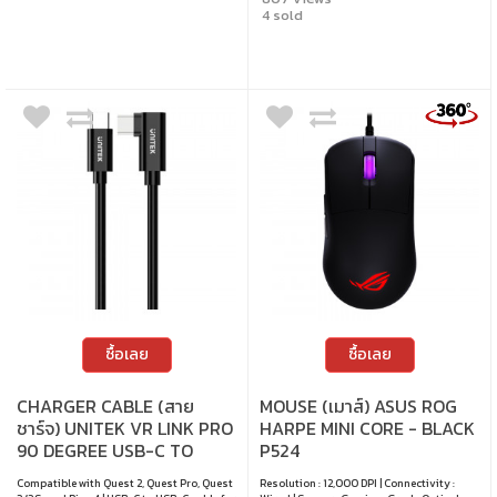
4 sold
ซื้อเลย
ซื้อเลย
CHARGER CABLE (สาย
MOUSE (เมาส์) ASUS ROG
ชาร์จ) UNITEK VR LINK PRO
HARPE MINI CORE - BLACK
90 DEGREE USB-C TO
P524
USB-C - 60W 5M BLACK
Compatible with Quest 2, Quest Pro, Quest
Resolution : 12,000 DPI | Connectivity :
C14094ABK01