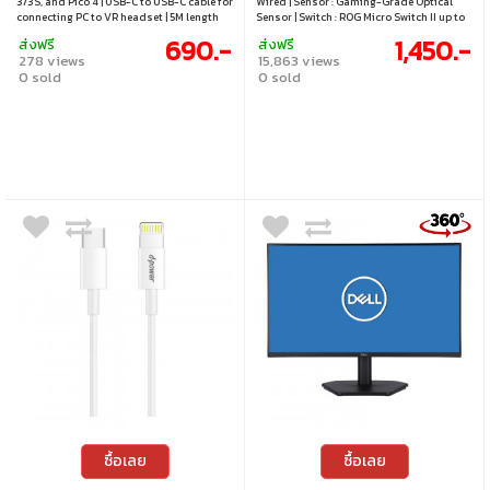
3/3S, and Pico 4 | USB-C to USB-C cable for
Wired | Sensor : Gaming-Grade Optical
connecting PC to VR headset | 5M length
Sensor | Switch : ROG Micro Switch II up to
with 90-degree connector for comfortable
100 Million Clicks | Max Speed : 300 IPS |
690.-
1,450.-
ส่งฟรี
ส่งฟรี
use | Supports up to 5Gbps data transfer
Polling Rate : 1000Hz | Max Acceleration :
278 views
15,863 views
speed | Supports 60W PD 20V/3A with E-
35G | Lighting : RGB LED | Compatibility :
0 sold
0 sold
Marker chip
Windows
ซื้อเลย
ซื้อเลย