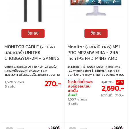
ซื้อเลย
ซื้อเลย
MONITOR CABLE (สายจอ
Monitor (จอมอนิเตอร์) MSI
มอนิเตอร์) UNITEK
PRO MP251W E14A - 24.5
C11086GY01-2M - GAMING
Inch IPS FHD 144Hz AMD
8K 60Hz HDMI 2.1 CABLE
FreeSync
Unitek C11086GY01 สาย HDMI 2.1 รองรับ
24.5 Inch | IPS | 1920 x 1080 | 144Hz | 1ms |
2M
ความละเอียดสูงสุด 8K@60Hz และ
16.7 million colors | 1 x HDMI / 1 x DP / 1 x
4K@120Hz พร้อมแบนด์วิธ 48Gbps มอบภาพ
VGA | AMD FreeSync | Tilt | VESA mount 100
และการเคลื่อนไหวที่ลื่นไหลแบบเกมมิ่งแท้
x 100 mm
270.-
1,528 views
โปรโมชั่นนี้เฉพาะ
3,400.-
-21%
รองรับ Dynamic HDR, HDCP 2.3 และเสียงรอบ
2,690.-
5 sold
สั่งซื้อออนไลน์
ทิศทางผ่าน ARC/DTS-HD/Dolby ให้
เท่านั้น
ประสบการณ์ความบันเทิงคมชัดสมจริงยิ่งขึ้น •
ส่งฟรี
ลดทันที 710.-
ความยาว 2 เมตร • รองรับ 8K@60Hz,
1,557 views
4K@120Hz, 48Gbps • ปรับแต่งเพื่อการเล่น
เกมด้วยความหน่วงต่ำ • รองรับ Dynamic HDR
4 sold
และ HDCP 2.3 • เสียงสมจริงด้วย ARC และ DTS-
HD/Dolby