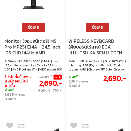
ซื้อเลย
ซื้อเลย
Monitor (จอมอนิเตอร์) MSI
WIRELESS KEYBOARD
Pro MP251 E14A - 24.5 Inch
(คีย์บอร์ดไร้สาย) EGA
IPS FHD 144Hz AMD
JUJUTSU KAISEN HIDDEN
FreeSync
INVENTORY / PREMATURE
24.5 Inch | IPS | 1920 x 1080 | 144Hz | 1ms |
Switch : JJK Linear Switch | Size : 80% (TKL)
DEATH - JJK LINEAR
16.7 million colors | 1 x HDMI / 1 x DP / 1 x
| Lighting : RGB | Keycap : English / Thai |
SWITCH RGB EN/TH GOJO
VGA | AMD FreeSync | Tilt | VESA mount 100
Layout : ANSI | Display : TFT Color Display |
x 100 mm
Connectivity : Wired / 2.4GHz wireless /
& GETO JJK-SS2 K1
2,690.-
โปรโมชั่นนี้เฉพาะ
3,400.-
ส่งฟรี
-21%
Bluetooth | Cable : USB-C to USB-A cable |
2,690.-
สั่งซื้อออนไลน์
1,387 views
Hot swappable : Yes, compatible with 3 / 5
เท่านั้น
3 sold
pin switch
ส่งฟรี
ลดทันที 710.-
1,668 views
3 sold