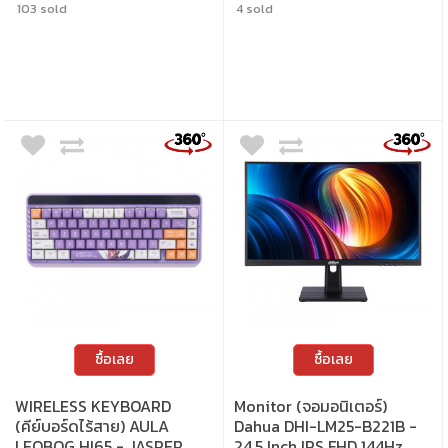
103 sold
4 sold
Zoom แบตเตอรี่ใช้งานได้ยาวนาน 70 วัน เชื่อม
โครงสร้างแบบ Gasket Mount ให้สัมผัสการ
ต่อผ่าน Bluetooth 5.1 หรือ Logi Bolt USB
กดที่นุ่มนวล ระบบไฟ RGB ปรับแต่งได้ และปุ่ม
Receiver • ความละเอียด : สูงสุด 200 – 8000
หมุน Knob เพื่อการควบคุมที่สะดวกยิ่งขึ้น •
DPI (ปรับได้ครั้งละ 50 DPI) • การเชื่อมต่อ : ไร้
สวิตช์ : Brown Switch (Tactile) • ขนาด : 75% •
สายผ่าน Bluetooth 5.1 / Logi Bolt USB
การตั้งค่าคีย์บอร์ด : QMK / VIA • แสงไฟ : RGB •
Receiver • เซนเซอร์ : Darkfield High
คีย์แคป : ภาษาอังกฤษ / ภาษาไทย • เลย์เอาต์ :
Precision • จำนวนปุ่ม : 8
ANSI • การเชื่อมต่อ : แบบใช้สาย / ไร้สาย
2.4GHz / บลูทูธ • สายเคเบิล : สาย USB-C เป็น
USB-A • การเปลี่ยนสวิตช์ : เปลี่ยนสวิตช์ได้
ซื้อเลย
ซื้อเลย
WIRELESS KEYBOARD
Monitor (จอมอนิเตอร์)
(คีย์บอร์ดไร้สาย) AULA
Dahua DHI-LM25-B221B -
LEOBOG HI65 - JASPER
24.5 Inch IPS FHD 144Hz