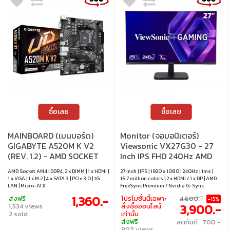
ซื้อเลย
ซื้อเลย
MAINBOARD (เมนบอร์ด)
Monitor (จอมอนิเตอร์)
GIGABYTE A520M K V2
Viewsonic VX27G30 - 27
(REV. 1.2) - AMD SOCKET
Inch IPS FHD 240Hz AMD
AM4 DDR4 MICRO-ATX
FreeSync Premium Nvidia
AMD Socket AM4 | DDR4, 2 x DIMM | 1 x HDMI |
27 Inch | IPS | 1920 x 1080 | 240Hz | 1ms |
G-Sync Compatible
1 x VGA | 1 x M.2 | 4 x SATA 3 | PCIe 3.0 | 1G
16.7 million colors | 2 x HDMI / 1 x DP | AMD
LAN | Micro-ATX
FreeSync Premium / Nvidia G-Sync
Compatible | Tilt | VESA mount 100 x 100
1,360.-
ส่งฟรี
โปรโมชั่นนี้เฉพาะ
4,600.-
-15%
mm
3,900.-
1,534 views
สั่งซื้อออนไลน์
2 sold
เท่านั้น
ส่งฟรี
ลดทันที 700.-
807 views