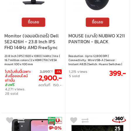
ซื้อเลย
ซื้อเลย
Monitor (จอมอนิเตอร์) Dell
MOUSE (เมาส์) NUBWO X211
SE2426H - 23.8 Inch IPS
PANTRON - BLACK
FHD 144Hz AMD FreeSync
23.8 Inch | IPS | 1920 x 1080 | 144Hz | 1ms |
Resolution : Up to 12,800 DPI |
16.7 million colors | 2 x HDMI | Tilt | VESA
Connectivity : Wire USB-A | Sensor :
mount 100 x 100 mm
Instant A825 | Switch : Huano Switches |
Max Speed : 60 IPS | Polling Rate : 1,000Hz |
399.-
โปรโมชั่นนี้เฉพาะ
3,050.-
1,215 views
-5%
Max Acceleration : 20 g | Number of
2,900.-
สั่งซื้อออนไลน์
5 sold
Buttons : 8 Buttons | Lighting : RGB |
เท่านั้น
Compatibility : All Windows system /
ส่งฟรี
ลดทันที 150.-
Android / Mac / Smart TV and other
4,271 views
28 sold