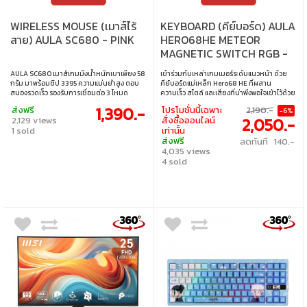
WIRELESS MOUSE (เมาส์ไร้
KEYBOARD (คีย์บอร์ด) AULA
สาย) AULA SC680 - PINK
HERO68HE METEOR
MAGNETIC SWITCH RGB -
WHITE
AULA SC680 เมาส์เกมมิ่งน้ำหนักเบาเพียง 58
เข้าร่วมกับเหล่าเกมเมอร์ระดับแนวหน้า ด้วย
กรัม มาพร้อมชิป 3395 ความแม่นยำสูง ตอบ
คีย์บอร์ดแม่เหล็ก Hero68 HE ที่ผสาน
สนองรวดเร็ว รองรับการเชื่อมต่อ 3 โหมด
ความเร็ว สไตล์ และเสียงที่น่าพึงพอใจเข้าไว้ด้วย
(Bluetooth, 2.4GHz, สาย) ออกแบบตามหลัก
กัน ไม่เพียงแค่มีค่าความหน่วงเพียง 0.125 มิลลิ
1,390.-
ส่งฟรี
โปรโมชั่นนี้เฉพาะ
2,190.-
-6%
สรีรศาสตร์ จับถนัดมือ เหมาะสำหรับทั้งเกมเม
วินาที ซึ่งเร็วกว่าเกือบ 10 เท่าเมื่อเทียบกับคีย์
2,050.-
2,129 views
สั่งซื้อออนไลน์
อร์สายแข่งขันและผู้เล่นทั่วไปที่ต้องการความ
บอร์ดแมคคานิคทั่วไป Hero68 HE ยังมาพร้อม
1 sold
เท่านั้น
คล่องตัวและสบายในการใช้งานระยะยาว • DPI :
แผ่นโลหะและโครงสร้างลดเสียงรบกวนถึง 5 ชั้น
ส่งฟรี
ลดทันที 140.-
400 - 26,000 • เซนเซอร์ : PAW3395 • การ
ซึ่งหาได้ยากในคีย์บอร์ดแม่เหล็กทั่วไป ยก
4,035 views
เชื่อมต่อ : BT, 2.4G, สาย • ปุ่มที่ตั้งค่าได้ : 7 ปุ่ม •
ระดับจากเสียง “แคร่ก” ที่น่ารำคาญของ
อัตราการส่งข้อมูล : 1000Hz • แบตเตอรี่ :
คีย์บอร์ดแม่เหล็กแบบเดิม สู่ความเพลิดเพลิน
4 sold
500mAh • รองรับระบบปฏิบัติการ : Windows,
แบบ “ท็อก” ที่แท้จริง ทั้งภายในและภายนอก
Linux, macOS
Hero68 HE โดดเด่นด้วยดีไซน์สุดประณีตจาก
แผงโลหะคุณภาพสูงและกล่องไฟบรรยากาศสุด
ล้ำ ออกแบบมาเพื่อเกมเมอร์ที่ต้องการสิ่งที่ดี
ที่สุดเท่านั้น • สวิตช์ : Meteor Magnetic
Switch • แสงไฟ : RGB • เลย์เอาต์ : ANSI • การ
เชื่อมต่อ : สาย USB-C เป็น USB-A แบบถอด
ออกได้ • การเปลี่ยนสวิตช์ : เปลี่ยนสวิตช์ได้