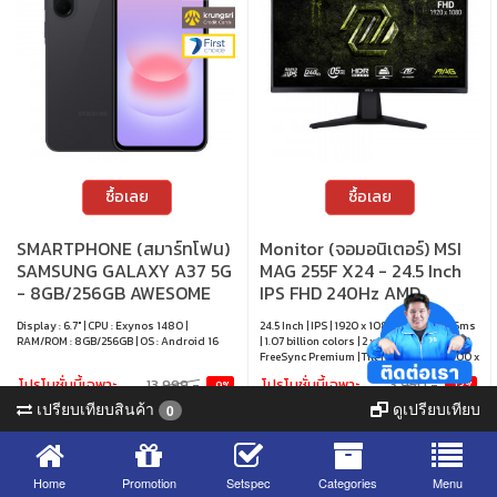
ซื้อเลย
ซื้อเลย
SMARTPHONE (สมาร์ทโฟน)
Monitor (จอมอนิเตอร์) MSI
SAMSUNG GALAXY A37 5G
MAG 255F X24 - 24.5 Inch
- 8GB/256GB AWESOME
IPS FHD 240Hz AMD
CHARCOAL
FreeSync Premium
Display : 6.7" | CPU : Exynos 1480 |
24.5 Inch | IPS | 1920 x 1080 | 240Hz | 0.5ms
RAM/ROM : 8GB/256GB | OS : Android 16
| 1.07 billion colors | 2 x HDMI / 1 x DP | AMD
FreeSync Premium | Tilt | VESA mount 100 x
100 mm
โปรโมชั่นนี้เฉพาะ
13,999.-
โปรโมชั่นนี้เฉพาะ
3,950.-
-9%
-13%
12,790.-
3,450.-
สั่งซื้อออนไลน์
สั่งซื้อออนไลน์
เปรียบเทียบสินค้า
ดูเปรียบเทียบ
0
เท่านั้น
เท่านั้น
ส่งฟรี
ส่งฟรี
ลดทันที 1,209.-
ลดทันที 500.-
4,696 views
4,837 views
2 sold
19 sold
Home
Promotion
Setspec
Categories
Menu