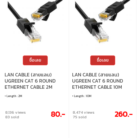
ซื้อเลย
ซื้อเลย
LAN CABLE (สายแลน)
LAN CABLE (สายแลน)
UGREEN CAT 6 ROUND
UGREEN CAT 6 ROUND
ETHERNET CABLE 2M
ETHERNET CABLE 10M
(BLACK) (20160)
(BLACK) (20164)
• Length : 2M
• Length : 10M
80.-
260.-
8,136 views
8,474 views
83 sold
75 sold