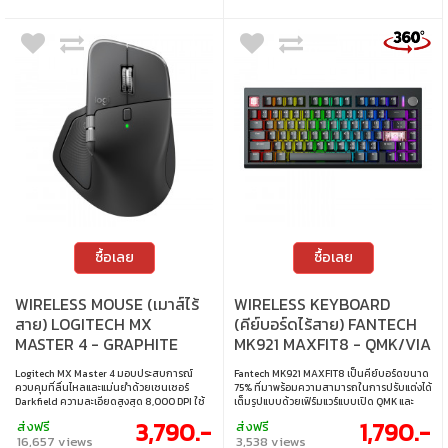
การรองรับสี : 16.7 ล้านสี • การเชื่อมต่อ : 2 x
HDMI • การปรับตั้ง : ปรับเอียงได้ • การติดตั้ง
บนผนัง : VESA ขนาด 100 x 100 มม.
ซื้อเลย
ซื้อเลย
WIRELESS MOUSE (เมาส์ไร้
WIRELESS KEYBOARD
สาย) LOGITECH MX
(คีย์บอร์ดไร้สาย) FANTECH
MASTER 4 - GRAPHITE
MK921 MAXFIT8 - QMK/VIA
BROWN SWITCH RGB
Logitech MX Master 4 มอบประสบการณ์
Fantech MK921 MAXFIT8 เป็นคีย์บอร์ดขนาด
EN/TH BLACK
ควบคุมที่ลื่นไหลและแม่นยำด้วยเซนเซอร์
75% ที่มาพร้อมความสามารถในการปรับแต่งได้
Darkfield ความละเอียดสูงสุด 8,000 DPI ใช้
เต็มรูปแบบด้วยเฟิร์มแวร์แบบเปิด QMK และ
งานได้บนทุกพื้นผิว รวมถึงกระจก ปรับแต่งได้
VIA รองรับการเชื่อมต่อแบบ Tri-Mode ทั้งแบบ
3,790.-
1,790.-
ส่งฟรี
ส่งฟรี
ผ่าน Logi Options+ พร้อมระบบตอบสนอง
มีสาย, บลูทูธ และ 2.4 GHz ให้ความยืดหยุ่นสูง
16,657 views
3,538 views
สัมผัส (Haptic) ที่รองรับปลั๊กอิน Adobe และ
ในการใช้งานกับอุปกรณ์หลากหลาย มาพร้อม