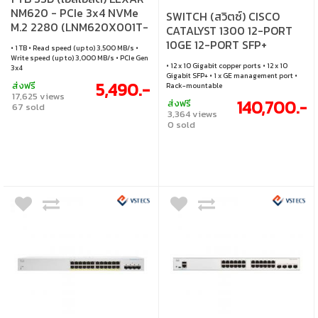
NM620 - PCIe 3x4 NVMe
SWITCH (สวิตซ์) CISCO
M.2 2280 (LNM620X001T-
CATALYST 1300 12-PORT
RNNNG)
10GE 12-PORT SFP+
• 1 TB • Read speed (up to) 3,500 MB/s •
(C1300-24XTS)
Write speed (up to) 3,000 MB/s • PCIe Gen
• 12 x 10 Gigabit copper ports • 12 x 10
3x4
Gigabit SFP+ • 1 x GE management port •
5,490.-
ส่งฟรี
Rack-mountable
17,625 views
140,700.-
ส่งฟรี
67 sold
3,364 views
0 sold