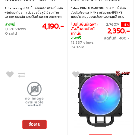
SWITCH RGB EN PURPLE
Aula Leobog Hi65 เป็นคีย์บอร์ด 65% ที่ให้ฟีล
Dahua DHI-LM25-B221B มอบความลื่นไหล
พรีเมี่ยมเกินราคา ด้วยบอดี้อลูมิเนียม ก้าน
ด้วยรีเฟรชเรต 144Hz พร้อมแผง IPS ให้สี
Gasket นุ่มแน่น และสวิตช์ Jasper Linear กด
แม่นยำและมุมมองกว้าง ครอบคลุมสี 85%
ลื่นเงียบ Hot-swap รองรับเปลี่ยนสวิตช์ได้
NTSC ตอบโจทย์งานดีไซน์ มีค่าตอบสนอง 1ms
4,190.-
ส่งฟรี
โปรโมชั่นนี้เฉพาะ
2,750.-
-15%
อิสระ มีไฟ RGB แบบ Pickup ที่ซิงก์กับเสียง
ลดภาพเบลอและเงาตามตา และมาพร้อม
2,350.-
1,878 views
สั่งซื้อออนไลน์
เพลงพร้อมโหมดแสงกว่า 20 แบบ แถมมีปุ่ม
เทคโนโลยีลดแสงสีฟ้าเพื่อความสบายตา
0 sold
เท่านั้น
หมุนสลับโหมด Office / Game ให้ทันที ใช้งาน
ระหว่างใช้งานยาวนาน • ขนาดจอ : 24.5 นิ้ว •
ส่งฟรี
ลดทันที 400.-
ได้ทั้งสาย USB-C, 2.4GHz และ Bluetooth
ประเภทจอ : IPS • ความละเอียด : 1920 x 1080 •
12,287 views
พร้อมแบต 4000mAh ใช้ยาว รองรับมาโคร-
รีเฟรชเรท : 144Hz • การตอบสนอง : 1ms • การ
คัสตอมไดรเวอร์ครบ เหมาะทั้งทำงานและเล่น
รองรับสี : 16.7 ล้านสี • การเชื่อมต่อ : 1 x HDMI, 1
24 sold
เกมในบอร์ดเดียว • สวิตช์ : Jasper Switch
x DP • การปรับตั้ง : ปรับเอียงได้ • การติดตั้งบน
(Linear) • ขนาด : 65% • แสงไฟ : RGB • คีย์แคป
ผนัง : VESA ขนาด 100 x 100 มม.
: ภาษาอังกฤษ • เลย์เอาต์ : ANSI • การเชื่อมต่อ
: แบบใช้สาย / ไร้สาย 2.4GHz / บลูทูธ • สาย
เคเบิล : สาย USB-C เป็น USB-A • การเปลี่ยน
สวิตช์ : เปลี่ยนสวิตช์ได้
ซื้อเลย