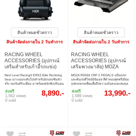
สินค้าหมดชั่วคราว
สินค้าหมดชั่วคราว
สินค้าจัดส่งภายใน 2 วันทำการ
สินค้าจัดส่งภายใน 2 วันทำการ
RACING WHEEL
RACING WHEEL
ACCESSORIES (อุปกรณ์
ACCESSORIES (อุปกรณ์
เสริมสำหรับเก้าอี้รถแข่ง)
เสริมพวงมาลัย) MOZA
NEXT LEVEL RACING
RS066 CRP2 PEDALS
Next Level Racing® ERS3 Elite Reclining
MOZA RS066 CRP 2 PEDALS แป้นเบรก
RECLINING SEAT ELITE
(THROTTLE + BRAKER)
Seat เบาะเอนระดับโปรสำหรับนักแข่งซิมตัว
และคันเร่งดีไซน์มินิมอล สีดำทองสุดพรีเมียม
จริง รองรับสรีระเยี่ยม มาพร้อมพนักพิงปรับเอน
รูปทรงหกเหลี่ยมสื่อถึงความมั่นคงและสมดุล
ERS3 (NLR-E050)
ได้แบบคู่ หุ้มหนัง PU พรีเมียม ใช้งานได้นาน
พร้อมการซ่อนสายและสปริงอย่างเรียบร้อย
ส่งฟรี
8,890.-
ส่งฟรี
13,990.-
รองรับการติดตั้งกับค็อกพิทหลายรุ่น
เสริมความสวยงามให้ชุดแข่งของคุณ
1,562 views
1,589 views
0 sold
0 sold