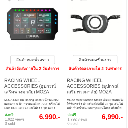
สินค้าหมดชั่วคราว
สินค้าหมดชั่วคราว
สินค้าจัดส่งภายใน 2 วันทำการ
สินค้าจัดส่งภายใน 2 วันทำการ
RACING WHEEL
RACING WHEEL
ACCESSORIES (อุปกรณ์
ACCESSORIES (อุปกรณ์
เสริมพวงมาลัย) MOZA
เสริมพวงมาลัย) MOZA
RS072 CM2 HD RACING
RS065 MULTI-FUNCTION
MOZA CM2 HD Racing Dash หน้าจอแสดง
MOZA Multi-function Stalks เพิ่มความสมจริง
DASH
STALKS
ผลขนาด 5 นิ้ว ความละเอียด 720P พร้อมไฟ
ให้ซิมเรซซิ่ง ด้วยสวิตช์ปรับได้ 28 จุด เช่น ไฟ
Shift RGB 10 ดวง และไฟธง 6 จุด แสดง
หน้า ที่ปัดน้ำฝน และครูซคอนโทรล พร้อมไฟ
ข้อมูลการแข่งขันแบบเรียลไทม์ รองรับทั้งระบบ
เลี้ยวตัดอัตโนมัติ รองรับ MOZA และบาง
ส่งฟรี
6,990.-
ส่งฟรี
6,990.-
MOZA และชุดแข่งอื่น ๆ พร้อมชิปประมวลผล 4
แบรนด์อื่น ติดตั้งง่าย ดีไซน์เรียบหรู ใช้งานได้
1,922 views
1,792 views
คอร์สุดแรง
ทั้งแบบปกติและกลับหัว
0 sold
0 sold