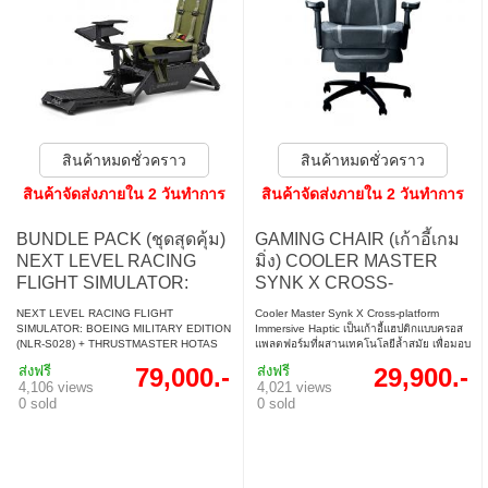
สินค้าหมดชั่วคราว
สินค้าหมดชั่วคราว
สินค้าจัดส่งภายใน 2 วันทำการ
สินค้าจัดส่งภายใน 2 วันทำการ
BUNDLE PACK (ชุดสุดคุ้ม)
GAMING CHAIR (เก้าอี้เกม
NEXT LEVEL RACING
มิ่ง) COOLER MASTER
FLIGHT SIMULATOR:
SYNK X CROSS-
BOEING MILITARY
PLATFORM IMMERSIVE
NEXT LEVEL RACING FLIGHT
Cooler Master Synk X Cross-platform
EDITION (NLR-S028) +
HAPTIC CHAIR (IXC-SX1-
SIMULATOR: BOEING MILITARY EDITION
Immersive Haptic เป็นเก้าอี้แฮปติกแบบครอส
(NLR-S028) + THRUSTMASTER HOTAS
แพลตฟอร์มที่ผสานเทคโนโลยีล้ำสมัย เพื่อมอบ
THRUSTMASTER HOTAS
I-EU1) (สินค้าต้องประกอบ
WARTHOG (HOTAS WARTHOG) +
ประสบการณ์การดื่มด่ำที่เหนือระดับในเกม
WARTHOG (HOTAS
ก่อนใช้งาน)
ส่งฟรี
79,000.-
ส่งฟรี
29,900.-
THRUSTMASTER TPR THRUSTMASTER
ภาพยนตร์ และดนตรี • เมมโมรี่โฟมขึ้นรูป
4,106 views
4,021 views
WARTHOG) +
PENDULAR RUDDER WW (TPR RUDDER
ความหนาแน่นสูงหุ้มด้วยผ้าระบายอากาศ • ที่
0 sold
0 sold
WW)
วางแขนปรับได้ 4 มิติ และพนักพิงเอนได้สูงสุด
THRUSTMASTER TPR
135° • ปลอดภัยด้วยโครงเหล็กทั้งตัว โช้คแก๊ส
THRUSTMASTER
คลาส 4 ล้อ PU ทนทาน และฐานอะลูมิเนียม
แบบ 5 แฉก • รองรับน้ำหนักถึง 136 กก.
PENDULAR RUDDER
WW (TPR RUDDER WW)