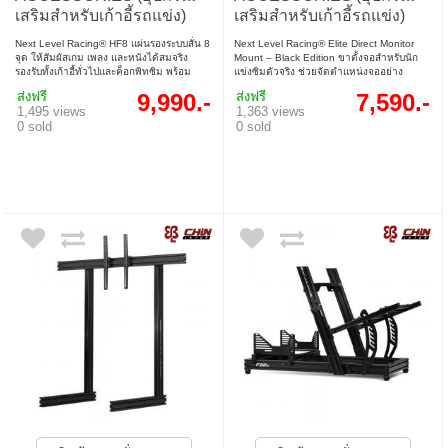
เสริมสำหรับเก้าอี้รถแข่ง)
เสริมสำหรับเก้าอี้รถแข่ง)
NEXT LEVEL RACING
NEXT LEVEL RACING
Next Level Racing® HF8 แผ่นรองระบบสั่น 8
Next Level Racing® Elite Direct Monitor
HF8 PRO HAPTIC
ELITE DIRECT MONITOR
จุด ให้สัมผัสเกม เพลง และหนังได้สมจริง
Mount – Black Edition ขาตั้งจอสำหรับนัก
รองรับทั้งเก้าอี้ทั่วไปและค็อกพิทซิม พร้อม
แข่งซิมตัวจริง ช่วยจัดตำแหน่งจออย่าง
FEEDBACK GAMING PAD
MOUNT (NLR-E017)
ซอฟต์แวร์ PC ปรับความแรงและตำแหน่ง
แม่นยำ เสริมความสมจริงให้ชุดค็อกพิทระดับ
(NLR-G006)
ส่งฟรี
9,990.-
ส่งฟรี
7,590.-
มอเตอร์ได้ ใช้งานง่ายไม่ต้องใช้การ์ดเสียง
โปร ดีไซน์ลงตัว หากใช้ร่วมกับ Motion
1,495 views
1,363 views
เสริม
Platform แนะนำรุ่นขาตั้งแบบแยก
0 sold
0 sold