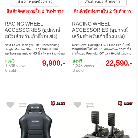
สินค้าหมดชั่วคราว
สินค้าหมดชั่วคราว
สินค้าจัดส่งภายใน 2 วันทำการ
สินค้าจัดส่งภายใน 2 วันทำการ
RACING WHEEL
RACING WHEEL
ACCESSORIES (อุปกรณ์
ACCESSORIES (อุปกรณ์
เสริมสำหรับเก้าอี้รถแข่ง)
เสริมสำหรับเก้าอี้รถแข่ง)
NEXT LEVEL RACING
NEXT LEVEL RACING
Next Level Racing® Elite Freestanding
Next Level Racing® F-GT Elite Lite ค็อกพิ
MONITOR STAND ELITE
WHEEL PLATE F-GT
Single Monitor Stand ขาตั้งจอแบบแยก
ทอลูมิเนียมโปรไฟล์แบบ All-in-One รองรับทั้ง
รองรับจอขนาดสูงสุด 65 นิ้ว โครงสร้างแข็งแร
ท่านั่งแบบ Formula, GT และ Hybrid แข็งแรง
FREE STANDING SINGLE
ELITE LITE EDITION
งด้วยอลูมิเนียมโปรไฟล์ จัดวางจอได้อย่าง
คุ้มค่า ได้แรงบันดาลใจจากทีม Esports ชั้น
(NLR-E035)
(NLR-E032)
ส่งฟรี
9,900.-
ส่งฟรี
22,590.-
ลงตัว เพิ่มความสมจริงให้ชุดจำลองการแข่ง
นำ เช่น Ferrari Esports และ Veloce เหมาะ
1,536 views
1,345 views
ระดับมืออาชีพ
สำหรับนักแข่งทุกระดับ
0 sold
0 sold