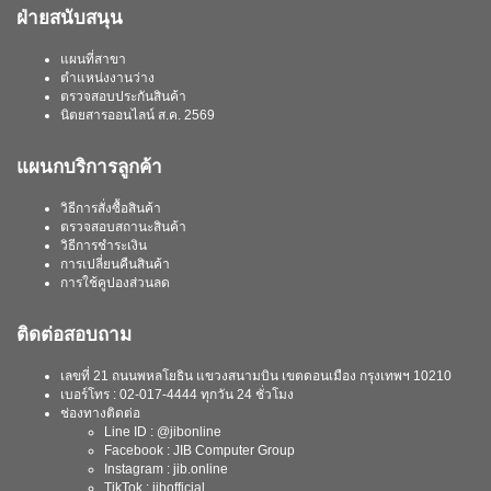
ฝ่ายสนับสนุน
แผนที่สาขา
ตำแหน่งงานว่าง
ตรวจสอบประกันสินค้า
นิตยสารออนไลน์ ส.ค. 2569
แผนกบริการลูกค้า
วิธีการสั่งซื้อสินค้า
ตรวจสอบสถานะสินค้า
วิธีการชำระเงิน
การเปลี่ยนคืนสินค้า
การใช้คูปองส่วนลด
ติดต่อสอบถาม
เลขที่ 21 ถนนพหลโยธิน แขวงสนามบิน เขตดอนเมือง กรุงเทพฯ 10210
เบอร์โทร : 02-017-4444 ทุกวัน 24 ชั่วโมง
ช่องทางติดต่อ
Line ID : @jibonline
Facebook : JIB Computer Group
Instagram : jib.online
TikTok : jibofficial