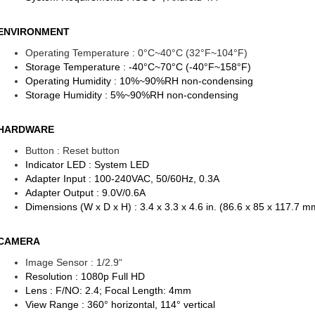
ENVIRONMENT
Operating Temperature : 0°C~40°C (32°F~104°F)
Storage Temperature : -40°C~70°C (-40°F~158°F)
Operating Humidity : 10%~90%RH non-condensing
Storage Humidity : 5%~90%RH non-condensing
HARDWARE
Button : Reset button
Indicator LED : System LED
Adapter Input : 100-240VAC, 50/60Hz, 0.3A
Adapter Output : 9.0V/0.6A
Dimensions (W x D x H) : 3.4 x 3.3 x 4.6 in. (86.6 x 85 x 117.7 m
CAMERA
Image Sensor : 1/2.9“
Resolution : 1080p Full HD
Lens : F/NO: 2.4; Focal Length: 4mm
View Range : 360° horizontal, 114° vertical