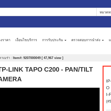
หมวดหม
างราคา
เงื่อนไขบริการ
การรับประกัน
ตรวจสอบการนำส่ง
แ
คาเมร่า
:
Item#: 9207000049 [ 47,967 view ]
 TP-LINK TAPO C200 - PAN/TILT
CAMERA
IP
O
I-
(#