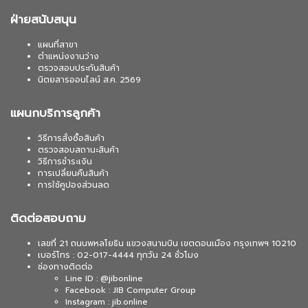
ฝ่ายสนับสนุน
แผนที่สาขา
ตำแหน่งงานว่าง
ตรวจสอบประกันสินค้า
นิตยสารออนไลน์ ส.ค. 2569
แผนกบริการลูกค้า
วิธีการสั่งซื้อสินค้า
ตรวจสอบสถานะสินค้า
วิธีการชำระเงิน
การเปลี่ยนคืนสินค้า
การใช้คูปองส่วนลด
ติดต่อสอบถาม
เลขที่ 21 ถนนพหลโยธิน แขวงสนามบิน เขตดอนเมือง กรุงเทพฯ 10210
เบอร์โทร : 02-017-4444 ทุกวัน 24 ชั่วโมง
ช่องทางติดต่อ
Line ID : @jibonline
Facebook : JIB Computer Group
Instagram : jib.online