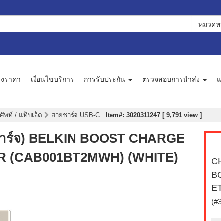
หมวดหม
างราคา
เงื่อนไขบริการ
การรับประกัน
ตรวจสอบการนำส่ง
แ
ศัพท์ / แท็บเล็ต
สายชาร์จ USB-C
:
Item#: 3020311247 [ 9,791 view ]
าร์จ) BELKIN BOOST CHARGE
R (CAB001BT2MWH) (WHITE)
C
B
E
(#