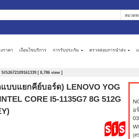
หมวดหม
างราคา
เงื่อนไขบริการ
การรับประกัน
ตรวจสอบการนำส่ง
แ
 SIS2672109161339 [ 8,786 view ]
๊คแบบแยกคีย์บอร์ด) LENOVO YOG
INTEL CORE I5-1135G7 8G 512G
NO
EY)
อ
03
W
(#