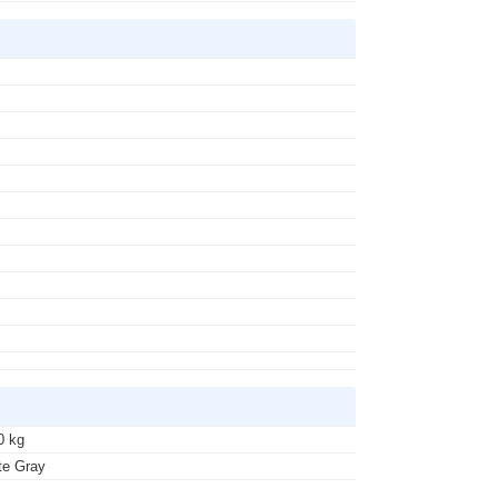
s
s
0 kg
te Gray