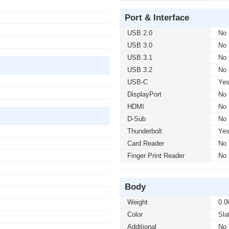
Port & Interface
USB 2.0
No
USB 3.0
No
USB 3.1
No
USB 3.2
No
USB-C
Ye
DisplayPort
No
HDMI
No
D-Sub
No
Thunderbolt
Ye
Card Reader
No
Finger Print Reader
No
Body
Weight
0.0
Color
Sla
Additional
No