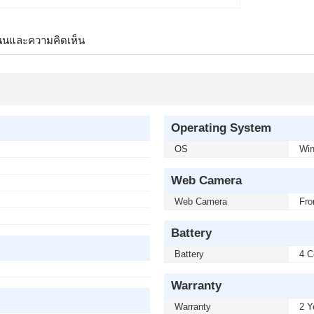
นนและความคิดเห็น
Operating System
OS
Win
Web Camera
Web Camera
Fro
Battery
Battery
4 C
Warranty
Warranty
2 Y