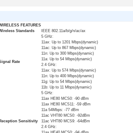
WIRELESS FEATURES
Wireless Standards
IEEE 802.11a/b/g/n/ac/ax
5 GHz:
11ax: Up to 1201 Mbps(dynamic)
11ac: Up to 867 Mbps(dynamic)
11n: Up to 300 Mbps(dynamic)
11a: Up to 54 Mbps(dynamic)
Signal Rate
2.4 GHz:
11ax: Up to 574 Mbps(dynamic)
11n: Up to 400 Mbps(dynamic)
11g: Up to 54 Mbps(dynamic)
11b: Up to 11 Mbps(dynamic)
5 GHz:
11ax HE80 MCS0: -90 dBm
11ax HE80 MCS11: -59 dBm
11a 54Mbps: -77 dBm
11ac VHT80 MCS0: -92dBm
Reception Sensitivity
11ac VHT80 MCS9: -64dBm
2.4 GHz:
11ax HE40 MCS0: -94 dBm