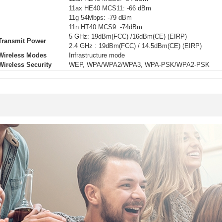
11ax HE40 MCS11: -66 dBm
11g 54Mbps: -79 dBm
11n HT40 MCS9: -74dBm
5 GHz: 19dBm(FCC) /16dBm(CE) (EIRP)
Transmit Power
2.4 GHz : 19dBm(FCC) / 14.5dBm(CE) (EIRP)
Wireless Modes
Infrastructure mode
Wireless Security
WEP, WPA/WPA2/WPA3, WPA-PSK/WPA2-PSK