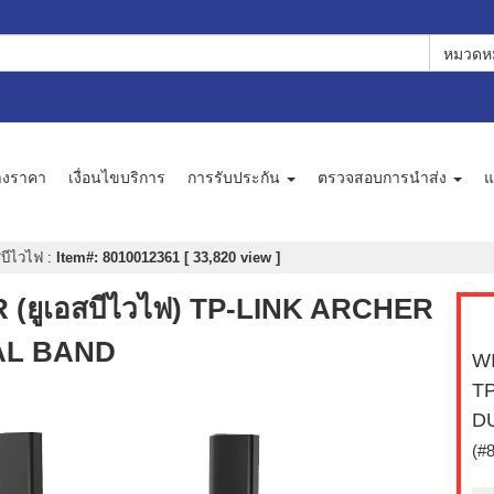
หมวดหม
างราคา
เงื่อนไขบริการ
การรับประกัน
ตรวจสอบการนำส่ง
แ
สบีไวไฟ
:
Item#: 8010012361 [ 33,820 view ]
ยูเอสบีไวไฟ) TP-LINK ARCHER
AL BAND
WI
T
D
(#