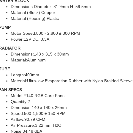
WATER BLOCK
Dimensions:Diameter: 81.9mm H: 59.5mm
Material (Block):Copper
Material (Housing):Plastic
PUMP
Motor Speed:800 - 2,800 ± 300 RPM
Power:12V DC, 0.3A
RADIATOR
Dimensions:143 x 315 x 30mm
Material:Aluminum
TUBE
Length:400mm
Material:Ultra-low Evaporation Rubber with Nylon Braided Sleeve
FAN SPECS
Model:F140 RGB Core Fans
Quantity:2
Dimension:140 x 140 x 26mm
Speed:500-1,500 ± 150 RPM
Airflow:90.79 CFM
Air Pressure:3.22 mm H2O
Noise:34.48 dBA