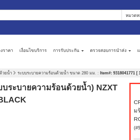
หมวดหม
างราคา
เงื่อนไขบริการ
การรับประกัน
ตรวจสอบการนำส่ง
แ
ด้วยน้ำ
ระบบระบายความร้อนด้วยน้ำ ขนาด 280 มม.
:
Item#: 9318041771 [ 
บระบายความร้อนด้วยน้ำ) NZXT
 BLACK
C
มร
R
(#