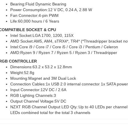
Bearing:Fluid Dynamic Bearing
Power Consumption:12 V DC, 0.24 A, 2.88 W
Fan Connector:4-pin PWM
Life:60,000 hours / 6 Years
COMPATIBLE SOCKET & CPU
Intel Socket:LGA 1700, 1200, 115X
AMD Socket:AM5, AM4, sTRX4*, TR4* (*Threadripper bracket not
Intel:Core i9 / Core i7 / Core i5 / Core i3 / Pentium / Celeron
AMD:Ryzen 9 / Ryzen 7 / Ryzen 5 / Ryzen 3 / Threadripper
RGB CONTROLLER
Dimensions:63.2 x 53.2 x 12.8mm
Weight:52.8g
Mounting:Magnet and 3M Dual Lock
Connection Cables:1x USB 2.0 internal connector 1x SATA power
Input Connector:12V DC / 2.6A
RGB Lighting Channels:3
Output Channel Voltage:5V DC
NZXT RGB Channel Output LED Qty.:Up to 40 LEDs per channel 
LEDs combined total for the total 3 channels