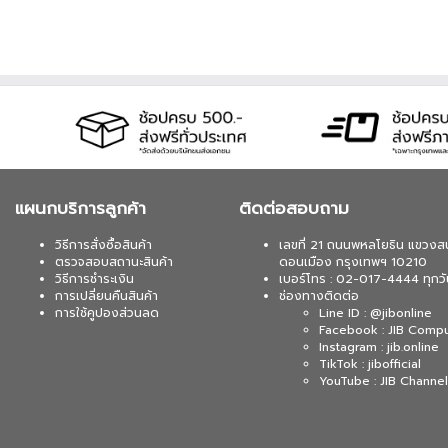
 บาท จากปกติ 2,590 บาท เหลือเพียง 2,160 บาท UPS
630WATT (1 เซ็ต ต่อ 1 อัน) สนใจโปรโมชั่นนี้ ติดต่อ
 บาท จากปกติ 4,890 บาท เหลือเพียง 4,290 บาท UPS
/900WATT (1 เซ็ต ต่อ 1 อัน) สนใจโปรโมชั่นนี้ ติดต่อ
แผนกบริการลูกค้า
ติดต่อสอบถาม
วิธีการสั่งซื้อสินค้า
เลขที่ 21 ถนนพหลโยธิน แขวงส
ตรวจสอบสถานะสินค้า
ดอนเมือง กรุงเทพฯ 10210
วิธีการชำระเงิน
เบอร์โทร : 02-017-4444 ทุกวั
การเปลี่ยนคืนสินค้า
ช่องทางติดต่อ
การใช้คูปองส่วนลด
Line ID : @jibonline
Facebook : JIB Comp
Instagram : jib.online
TikTok : jibofficial
YouTube : JIB Channel