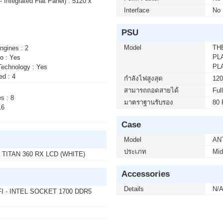
 Integrated Flat Panel) : 5120 x
Interface
No
50 บาท จากปกติ 3,950 บาท เหลือเพียง 2,900 บาท
5F2A SPEAKERS 240Hz (1 เซ็ต ต่อ 1 จอ) สนใจโปร
PSU
Model
TH
ngines : 2
PL
o : Yes
PL
Technology : Yes
00 บาท จากปกติ 9,900 บาท เหลือเพียง 5,900 บาท
ed : 4
50F LS32FG502EEXXT 2K 180Hz G-SYNC-COM (1
กำลังไฟสูงสุด
12
ต่อ 02-017-4444
สามารถถอดสายได้
Ful
s : 8
มาตราฐานรับรอง
80 
16
บาท จากปกติ 740 บาท เหลือเพียง 690 บาท
Case
50) WIRELESS GRAPHITE (1 เซ็ต ต่อ 1 อัน)
Model
AN
4
ประเภท
Mid
 TITAN 360 RX LCD (WHITE)
Accessories
 บาท จากปกติ 4,090 บาท เหลือเพียง 3,690 บาท
it Eng Intl 1pk DSP OEI DVD (KW9-00632)(1 เซ็ต
Details
N/
FI - INTEL SOCKET 1700 DDR5
02-017-4444