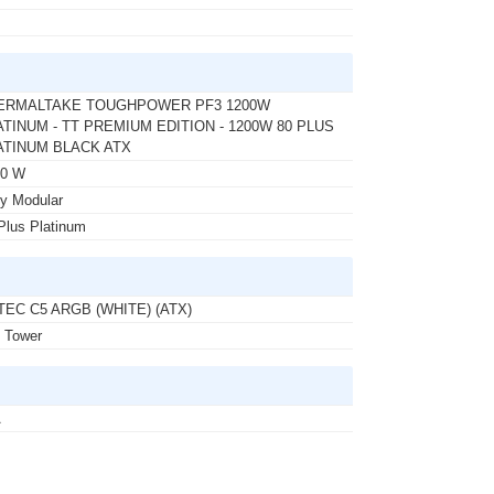
ERMALTAKE TOUGHPOWER PF3 1200W
ATINUM - TT PREMIUM EDITION - 1200W 80 PLUS
ATINUM BLACK ATX
00 W
ly Modular
Plus Platinum
TEC C5 ARGB (WHITE) (ATX)
 Tower
A