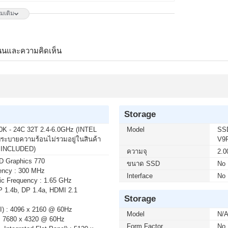
ิ่มเติม
50 บาท จากปกติ 6,650 บาท เหลือเพียง 4,900 บาท
Hz G-SYNC-COM (1 เซ็ต ต่อ 1 จอ) สนใจโปรโมชั่นนี้
นนและความคิดเห็น
 บาท จากปกติ 2,790 บาท เหลือเพียง 2,300 บาท
3L E14 144Hz FREESYNC (1 เซ็ต ต่อ 1 จอ) สนใจโปร
Storage
K - 24C 32T 2.4-6.0GHz (INTEL
Model
SS
วเตอร์ถึงบ้านคุณ เมื่อซื้อพร้อมคอมเซ็ต ลดทันที 200 บาท
ะบายความร้อนไม่รวมอยู่ในสินค้า
V9
 บาท (เฉพาะกรุงเทพฯ และปริมณฑล) สนใจโปรโมชั่นนี้
 INCLUDED)
ความจุ
2.0
D Graphics 770
ขนาด SSD
No
ency : 300 MHz
Interface
No
c Frequency : 1.65 GHz
 บาท จากปกติ 3,590 บาท เหลือเพียง 2,800 บาท
P 1.4b, DP 1.4a, HDMI 2.1
 E14 144Hz FREESYNC (1 เซ็ต ต่อ 1 จอ) สนใจโปร
Storage
I) : 4096 x 2160 @ 60Hz
Model
N/
: 7680 x 4320 @ 60Hz
Form Factor
No