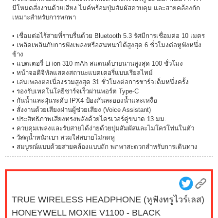
มีโหมดสั่งงานด้วยเสียง ไมค์พร้อมปุ่มสัมผัสควบคุม และสายคล้องถัก
เหมาะสำหรับการพกพา
• เชื่อมต่อไร้สายที่ราบรื่นด้วย Bluetooth 5.3 รัศมีการเชื่อมต่อ 10 เมตร
• เพลิดเพลินกับการฟังเพลงหรือสนทนาได้สูงสุด 6 ชั่วโมงต่อหูฟังหนึ่ง
ข้าง
• แบตเตอรี่ Li-ion 310 mAh สแตนด์บายนานสูงสุด 100 ชั่วโมง
• หน้าจอดิจิทัลแสดงสถานะแบตเตอรี่แบบเรียลไทม์
• เล่นเพลงต่อเนื่องรวมสูงสุด 31 ชั่วโมงต่อการชาร์จเต็มหนึ่งครั้ง
• รองรับเทคโนโลยีชาร์จเร็วผ่านพอร์ต Type-C
• กันน้ำและฝุ่นระดับ IPX4 ป้องกันละอองน้ำและเหงื่อ
• สั่งงานด้วยเสียงผ่านผู้ช่วยเสียง (Voice Assistant)
• ประสิทธิภาพเสียงทรงพลังด้วยไดรเวอร์คู่ขนาด 13 มม.
• ควบคุมเพลงและรับสายได้ง่ายด้วยปุ่มสัมผัสและไมโครโฟนในตัว
• วัสดุน้ำหนักเบา สวมใส่สบายไม่กดหู
• สมบูรณ์แบบด้วยสายคล้องแบบถัก พกพาสะดวกสำหรับการเดินทาง
TRUE WIRELESS HEADPHONE (หูฟังทรูไวร์เลส)
HONEYWELL MOXIE V1100 - BLACK