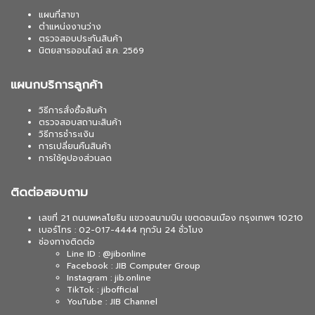
แผนที่สาขา
ตำแหน่งงานว่าง
ตรวจสอบประกันสินค้า
นิตยสารออนไลน์ ส.ค. 2569
แผนกบริการลูกค้า
วิธีการสั่งซื้อสินค้า
ตรวจสอบสถานะสินค้า
วิธีการชำระเงิน
การเปลี่ยนคืนสินค้า
การใช้คูปองส่วนลด
ติดต่อสอบถาม
เลขที่ 21 ถนนพหลโยธิน แขวงสนามบิน เขตดอนเมือง กรุงเทพฯ 10210
เบอร์โทร : 02-017-4444 ทุกวัน 24 ชั่วโมง
ช่องทางติดต่อ
Line ID : @jibonline
Facebook : JIB Computer Group
Instagram : jib.online
TikTok : jibofficial
YouTube : JIB Channel