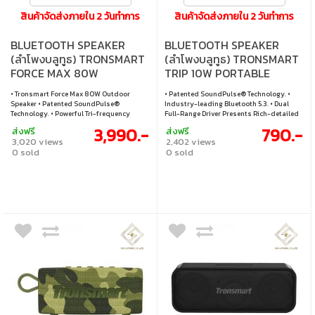
สินค้าจัดส่งภายใน 2 วันทำการ
สินค้าจัดส่งภายใน 2 วันทำการ
BLUETOOTH SPEAKER
BLUETOOTH SPEAKER
(ลำโพงบลูทูธ) TRONSMART
(ลำโพงบลูทูธ) TRONSMART
FORCE MAX 80W
TRIP 10W PORTABLE
SPEAKER (ORANGE)
• Tronsmart Force Max 80W Outdoor
• Patented SoundPulse® Technology. •
Speaker • Patented SoundPulse®
Industry-leading Bluetooth 5.3. • Dual
Technology. • Powerful Tri-frequency
Full-Range Driver Presents Rich-detailed
Audio with Precise Tunning. • 2.2 Channel
Clear Trebles. • Up to 10 Hours of Playtime.
3,990.-
790.-
ส่งฟรี
ส่งฟรี
System with Tri-bass EQ Effects. •
• IPX7 Waterproof. • TrueWireless Stereo
3,020 views
2,402 views
Portable Strap for Outdoor Activities. •
Pairing. • Up to 18m/59ft Transmission
0 sold
0 sold
IPX6 Waterproof. • Built-in Powerbank with
Distance. • Supports Voice Assistant. •
15000mAh
Type-C Charging Port.