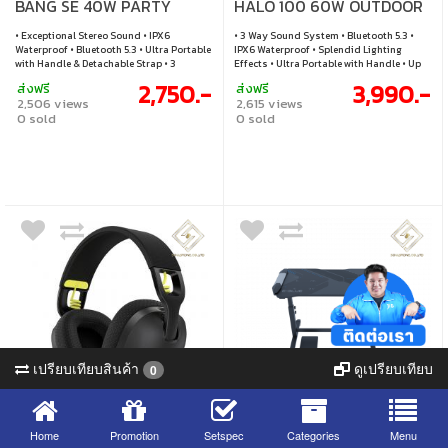
BANG SE 40W PARTY
HALO 100 60W OUTDOOR
SPEAKER
PARTY SPEAKER
• Exceptional Stereo Sound • IPX6
• 3 Way Sound System • Bluetooth 5.3 •
Waterproof • Bluetooth 5.3 • Ultra Portable
IPX6 Waterproof • Splendid Lighting
with Handle & Detachable Strap • 3
Effects • Ultra Portable with Handle • Up
Lighting Modes • 20 Hours of Playtime •
to 15 Hours of Playtime • Battery
2,750.-
3,990.-
ส่งฟรี
ส่งฟรี
Battery 4000mAh • Stereo Pairing
7.4V/6000mAh • Stereo Pairing •
2,506 views
2,615 views
Personalize Audio Effects via App
0 sold
0 sold
เปรียบเทียบสินค้า
ดูเปรียบเทียบ
0
Home
Promotion
Setspec
Categories
Menu
สินค้าหมดชั่วคราว
สินค้าหมดชั่วคราว