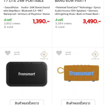
T7 LITE 24W PORTABLE
BANG 60W PARTY
OUTDOOR SPEAKER
SPEAKER
• SoundPulseㆍ Audio • 24W Stereo Sound
• Patented TuneConn™ Technology • Syncs
(BLACK)
with Deep Bass • Bluetooth 5.3 • IPX7
Audio Across 100+ Speakers • Glorious
Waterproof • 24 Hours of Playtime • Stereo
LED Lighting Show • Built-in Power Bank •
Pairing • Custom EQ via App • Ultra
IPX6 Waterproof • Personalize APP Control
1,390.-
3,490.-
ส่งฟรี
ส่งฟรี
Portable for carry
• Customizable 8 EQ Effects • BT, TF Card,
2,652 views
3,284 views
U-disk or Aux-in • Support NFC Seamless
0 sold
0 sold
Connection • Support Voice Assistant • Up
to 15 Hours of Playtime
สินค้าหมดชั่วคราว
สินค้าหมดชั่วคราว