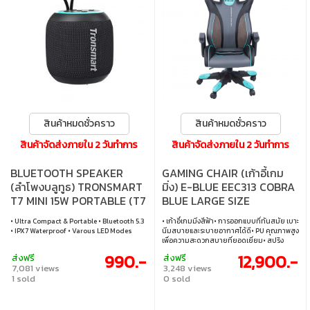
สินค้าหมดชั่วคราว
สินค้าหมดชั่วคราว
สินค้าจัดส่งภายใน 2 วันทำการ
สินค้าจัดส่งภายใน 2 วันทำการ
BLUETOOTH SPEAKER
GAMING CHAIR (เก้าอี้เกม
(ลำโพงบลูทูธ) TRONSMART
มิ่ง) E-BLUE EEC313 COBRA
T7 MINI 15W PORTABLE (T7
BLUE LARGE SIZE
MINI)
(EEC313BLAA-IA)
• Ultra Compact & Portable • Bluetooth 5.3
• เก้าอี้เกมมิ่งสีฟ้า• การออกแบบที่ทันสมัย เบาะ
• IPX7 Waterproof • Varous LED Modes
นิ่มสบายและระบายอากาศได้ดี• PU คุณภาพสูง
เพื่อความสะดวกสบายที่ยอดเยี่ยม• สปริง
CLASS-4 TUV ปลอดภัยและทนทาน• ฐาน
990.-
12,900.-
ส่งฟรี
ส่งฟรี
พลาสติก ทนทานรับน้ำหนักถึง 1500
7,081 views
3,248 views
กิโลกรัม• ล้อหมุนรอบทิศทาง รวดเร็ว ไม่มีเสียง
1 sold
0 sold
รบกวน