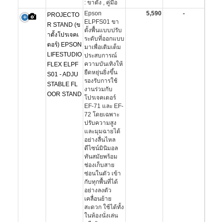
: ขาตั้ง , คู่มือ
Epson
5,590
-
PROJECTO
ELPFS01 ขา
R STAND (ข
ตั้งพื้นแบบปรับ
าตั้งโปรเจคเ
ระดับที่ออกแบบ
ตอร์) EPSON
มาเพื่อเติมเต็ม
LIFESTUDIO
ประสบการณ์
ความบันเทิงให้
FLEX ELPF
ยืดหยุ่นยิ่งขึ้น
S01 - ADJU
รองรับการใช้
STABLE FL
งานร่วมกับ
OOR STAND
โปรเจคเตอร์
EF-71 และ EF-
72 โดยเฉพาะ
ปรับความสูง
และมุมฉายได้
อย่างลื่นไหล
ดีไซน์มินิมอล
ทันสมัยพร้อม
ช่องเก็บสาย
ซ่อนในตัว เข้า
กับทุกพื้นที่ได้
อย่างลงตัว
เคลื่อนย้าย
สะดวก ใช้ได้ทั้ง
ในห้องนั่งเล่น