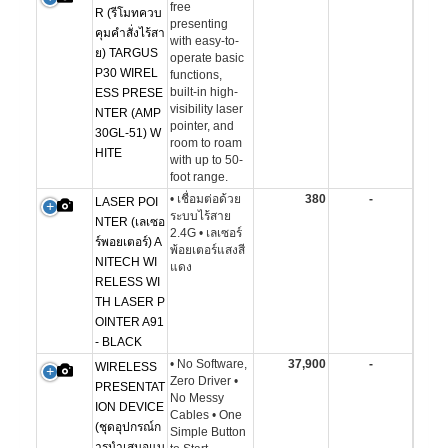
free
R (รีโมทควบ
presenting
คุมคำสั่งไร้สา
with easy-to-
ย) TARGUS
operate basic
P30 WIREL
functions,
built-in high-
ESS PRESE
visibility laser
NTER (AMP
pointer, and
30GL-51) W
room to roam
HITE
with up to 50-
foot range.
• เชื่อมต่อด้วย
380
-
LASER POI
ระบบไร้สาย
NTER (เลเซอ
2.4G • เลเซอร์
ร์พอยเตอร์) A
พ้อยเตอร์แสงสี
NITECH WI
แดง
RELESS WI
TH LASER P
OINTER A91
- BLACK
• No Software,
37,900
-
WIRELESS
Zero Driver •
PRESENTAT
No Messy
ION DEVICE
Cables • One
(ชุดอุปกรณ์ก
Simple Button
ารนำเสนอแบ