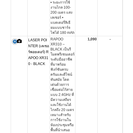
• ระยะการใช้
งานไกล 100-
200 เมตร แสง
เลเซอร์ •
แบตเตอรี่ลิเธี
ยมแบบชาร์จ
ไฟได้ 180 mAh
RAPOO
1,090
-
LASER POI
XR310 –
NTER (เลเซอ
BLACK เป็นรี
ร์พอยเตอร์) R
โมตพรีเซนเตอร์
APOO XR31
ระดับมืออาชีพ
0 - BLACK
ที่มาพร้อม
ฟังก์ชันครบ
ครันและดีไซน์
ทันสมัย โดด
เด่นด้วยการ
เชื่อมต่อไร้สาย
แบบ 2.4GHz ที่
มีความเสถียร
และใช้งานได้
ไกลถึง 20 เมตร
เหมาะสำหรับ
การใช้งานใน
ห้องประชุมหรือ
พื้นที่นำเสนอ