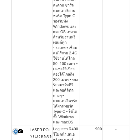
หนักเบา พกพา
สะดวก ชาร์จ
แบตเตอรี่ผ่าน
พอร์ต Type-C
รองรับทั้ง
Windows และ
macOS เหมาะ
สำหรับงานพรี
เซนต์ทุก
ประเภท • เชื่อม
ต่อไร้สาย 2.4G
ใช้งานได้ไกล
50–100 เมตร •
เลเซอร์สีเขียว
ส่องได้ไกลถึง
200 เมตร • รอง
รับสมาร์ททีวี
และจอดิจิทัล
ต่างๆ •
แบตเตอรี่ชาร์จ
ได้ผ่านพอร์ต
Type-C • ใช้ได้
ทั้ง Windows
และ macOS
Logitech R400
900
-
LASER POI
รีโมตนำเสนอ
NTER (เลเซอ
พร้อมเลเซอร์