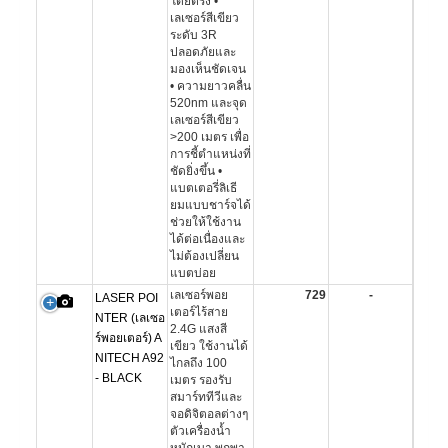
โดยตรง •
เลเซอร์สีเขียว
ระดับ 3R
ปลอดภัยและ
มองเห็นชัดเจน
• ความยาวคลื่น
520nm และจุด
เลเซอร์สีเขียว
>200 เมตร เพื่อ
การชี้ตำแหน่งที่
ชัดยิ่งขึ้น •
แบตเตอรี่ลิเธี
ยมแบบชาร์จได้
ช่วยให้ใช้งาน
ได้ต่อเนื่องและ
ไม่ต้องเปลี่ยน
แบตบ่อย
เลเซอร์พอย
729
-
LASER POI
เตอร์ไร้สาย
NTER (เลเซอ
2.4G แสงสี
ร์พอยเตอร์) A
เขียว ใช้งานได้
NITECH A92
ไกลถึง 100
- BLACK
เมตร รองรับ
สมาร์ททีวีและ
จอดิจิตอลต่างๆ
ตัวเครื่องน้ำ