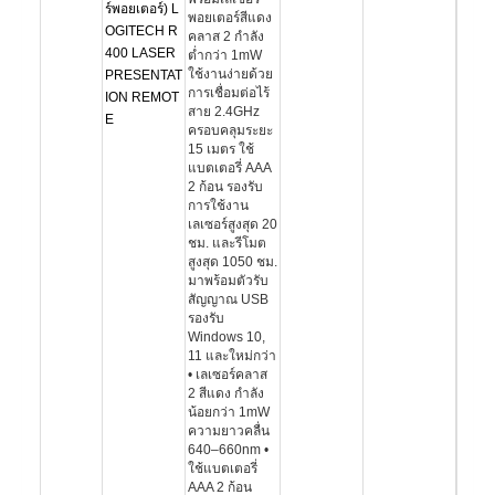
ร์พอยเตอร์) L
พอยเตอร์สีแดง
OGITECH R
คลาส 2 กำลัง
400 LASER
ต่ำกว่า 1mW
ใช้งานง่ายด้วย
PRESENTAT
การเชื่อมต่อไร้
ION REMOT
สาย 2.4GHz
E
ครอบคลุมระยะ
15 เมตร ใช้
แบตเตอรี่ AAA
2 ก้อน รองรับ
การใช้งาน
เลเซอร์สูงสุด 20
ชม. และรีโมต
สูงสุด 1050 ชม.
มาพร้อมตัวรับ
สัญญาณ USB
รองรับ
Windows 10,
11 และใหม่กว่า
• เลเซอร์คลาส
2 สีแดง กำลัง
น้อยกว่า 1mW
ความยาวคลื่น
640–660nm •
ใช้แบตเตอรี่
AAA 2 ก้อน