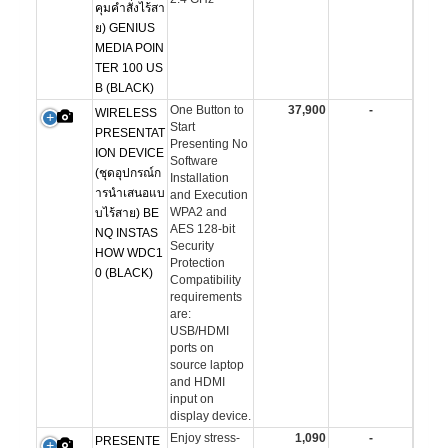
คุมคำสั่งไร้สา
ย) GENIUS
MEDIA POIN
TER 100 US
B (BLACK)
One Button to
37,900
-
WIRELESS
Start
PRESENTAT
Presenting No
ION DEVICE
Software
(ชุดอุปกรณ์ก
Installation
ารนำเสนอแบ
and Execution
WPA2 and
บไร้สาย) BE
AES 128-bit
NQ INSTAS
Security
HOW WDC1
Protection
0 (BLACK)
Compatibility
requirements
are:
USB/HDMI
ports on
source laptop
and HDMI
input on
display device.
Enjoy stress-
1,090
-
PRESENTE