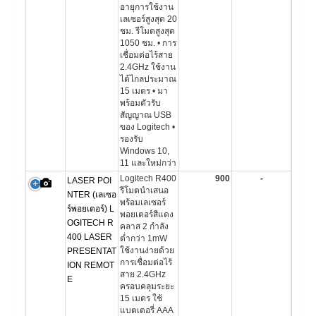
อายุการใช้งาน
เลเซอร์สูงสุด 20
ชม. รีโมตสูงสุด
1050 ชม. • การ
เชื่อมต่อไร้สาย
2.4GHz ใช้งาน
ได้ไกลประมาณ
15 เมตร • มา
พร้อมตัวรับ
สัญญาณ USB
ของ Logitech •
รองรับ
Windows 10,
11 และใหม่กว่า
Logitech R400
900
-
LASER POI
รีโมตนำเสนอ
NTER (เลเซอ
พร้อมเลเซอร์
ร์พอยเตอร์) L
พอยเตอร์สีแดง
OGITECH R
คลาส 2 กำลัง
400 LASER
ต่ำกว่า 1mW
ใช้งานง่ายด้วย
PRESENTAT
การเชื่อมต่อไร้
ION REMOT
สาย 2.4GHz
E
ครอบคลุมระยะ
15 เมตร ใช้
แบตเตอรี่ AAA