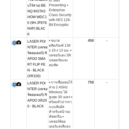
to Start
Presenting •
บไร้สาย) BE
Enterprise
NQ INSTAS
Class Security
HOW WDC1
with AES 128-
0 (9H.JF878.
Bit Encryptio
N4P) BLAC
K
• ขนาด
450
-
LASER POI
ผลิตภัณฑ์ 136
NTER (เลเซอ
x 19 x 13 มม. •
ร์พอยเตอร์) R
เลเซอร์แดง 3R
APOO SMA
ปลอดภัยและ
RT FLIP PE
คมชัด
N - BLACK
(XR100)
• การเชื่อมต่อไร้
750
-
LASER POI
สาย 2.4GHz
NTER (เลเซอ
Wireless ได้
ร์พอยเตอร์) R
สูงสุด 30 เมตร •
APOO XR20
พร้อมหัวปากกา
0 - BLACK
แบบสัมผัส
สำหรับหน้าจอ
ทัชสกรีน •
เลเซอร์พ้อย
เตอร์แสงสีแดง