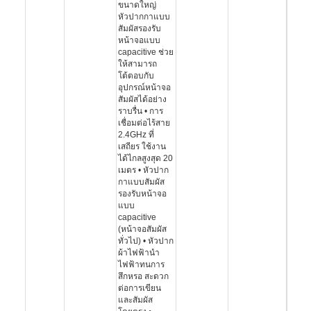
ขนาดใหญ่
หัวปากกาแบบ
สัมผัสรองรับ
หน้าจอแบบ
capacitive ช่วย
ให้สามารถ
โต้ตอบกับ
อุปกรณ์หน้าจอ
สัมผัสได้อย่าง
ราบรื่น • การ
เชื่อมต่อไร้สาย
2.4GHz ที่
เสถียร ใช้งาน
ได้ไกลสูงสุด 20
เมตร • หัวปาก
กาแบบสัมผัส
รองรับหน้าจอ
แบบ
capacitive
(หน้าจอสัมผัส
ทั่วไป) • หัวปาก
ผ้าไฟฟ้านำ
ไฟฟ้าทนการ
สึกหรอ สะดวก
ต่อการเขียน
และสัมผัส