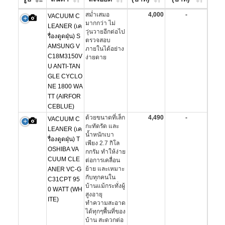
สม่ำเสมอ
4,000
-
VACUUM C
มากกว่า ไม่
LEANER (เค
วุ่นวายอีกต่อไป
รื่องดูดฝุ่น) S
ตรวจสอบ
AMSUNG V
ภายในได้อย่าง
C18M3150V
ง่ายดาย
U ANTI-TAN
GLE CYCLO
NE 1800 WA
TT (AIRFOR
CEBLUE)
ด้วยขนาดที่เล็ก
4,490
-
VACUUM C
กะทัดรัด และ
LEANER (เค
น้ำหนักเบา
รื่องดูดฝุ่น) T
เพียง 2.7 กิโล
OSHIBA VA
กกรัม ทำให้ง่าย
CUUM CLE
ต่อการเคลื่อน
ย้าย และเหมาะ
ANER VC-G
กับทุกคนใน
C31CPT 95
บ้านแม้กระทั่งผู้
0 WATT (WH
สูงอายุ
ITE)
ทำความสะอาด
ได้ทุกๆพื้นที่ของ
บ้าน สะดวกต่อ