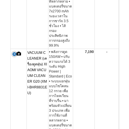
ที่หลากหลาย •
แบตเตอรี่ขนาด
7x2700 mAh
ระยะเวลาใน
การชาร์จ 3.5
ชั่วโมง • ไส้
กรอง
ประสิทธิภาพ
การกรองสูงถึง
99.9%
• พลังการดูด
7,190
-
VACUUM C
150AW • ปรับ
LEANER (เค
ความแรงได้ 3
รื่องดูดฝุ่น) XI
ระดับ High
AOMI VACU
Power |
UM CLEAN
Standard | Eco
• ระบบแยกฝุ่น
ER G20 (XM
แบบไซโคลน
I-BHR8831E
12 กรวย เพื่อ
U)
การไหลเวียน
ที่ราบรื่น • มา
พร้อมหัวเปลี่ยน
3 ประเภท เพื่อ
การใช้งานที่
หลากหลาย •
แบตเตอรี่ขนาด