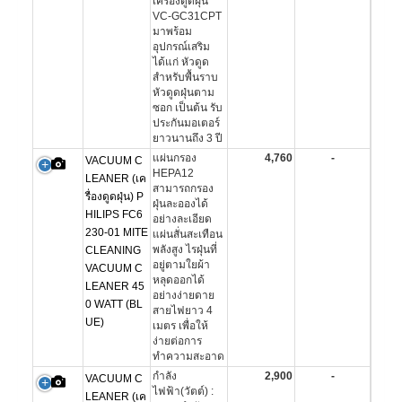
เครื่องดูดฝุ่น
VC-GC31CPT
มาพร้อม
อุปกรณ์เสริม
ได้แก่ หัวดูด
สำหรับพื้นราบ
หัวดูดฝุ่นตาม
ซอก เป็นต้น รับ
ประกันมอเตอร์
ยาวนานถึง 3 ปี
แผ่นกรอง
4,760
-
VACUUM C
HEPA12
LEANER (เค
สามารถกรอง
รื่องดูดฝุ่น) P
ฝุ่นละอองได้
HILIPS FC6
อย่างละเอียด
230-01 MITE
แผ่นสั่นสะเทือน
พลังสูง ไรฝุ่นที่
CLEANING
อยู่ตามใยผ้า
VACUUM C
หลุดออกได้
LEANER 45
อย่างง่ายดาย
0 WATT (BL
สายไฟยาว 4
UE)
เมตร เพื่อให้
ง่ายต่อการ
ทำความสะอาด
กำลัง
2,900
-
VACUUM C
ไฟฟ้า(วัตต์) :
LEANER (เค