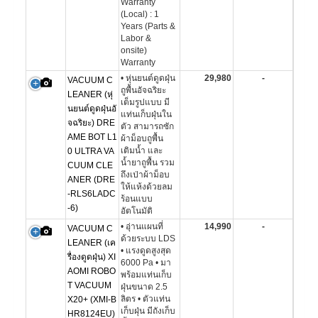
Warranty
(Local) : 1
Years (Parts &
Labor &
onsite)
Warranty
• หุ่นยนต์ดูดฝุ่น
29,980
-
VACUUM C
ถูพื้นอัจฉริยะ
LEANER (หุ่
เต็มรูปแบบ มี
นยนต์ดูดฝุ่นอั
แท่นเก็บฝุ่นใน
จฉริยะ) DRE
ตัว สามารถซัก
AME BOT L1
ผ้าม็อบถูพื้น
เติมน้ำ และ
0 ULTRA VA
น้ำยาถูพื้น รวม
CUUM CLE
ถึงเป่าผ้าม็อบ
ANER (DRE
ให้แห้งด้วยลม
-RLS6LADC
ร้อนแบบ
-6)
อัตโนมัติ
• อุ่านแผนที่
14,990
-
VACUUM C
ด้วยระบบ LDS
LEANER (เค
• แรงดูดสูงสุด
รื่องดูดฝุ่น) XI
6000 Pa • มา
AOMI ROBO
พร้อมแท่นเก็บ
T VACUUM
ฝุ่นขนาด 2.5
ลิตร • ตัวแท่น
X20+ (XMI-B
เก็บฝุ่น มีถังเก็บ
HR8124EU)