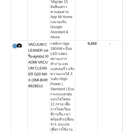
ได้สูงสุด 15
มิลลิเมตร •
ควบคุมผ่าน
App Mi Home
และรองรับ
Google
Assistant &
Alexa
• พลังการดูด
9,450
-
VACUUM C
180AW • มีจอ
LEANER (เค
LED แสดง
รื่องดูดฝุ่น) XI
สถานะการ
AOMI VACU
ทำงาน และ
UM CLEAN
แบตเตอรี่ • ปรับ
ความแรงได้ 3
ER G20 MA
ระดับ High
X (XMI-BHR
Power |
8828EU)
Standard | Eco
• ระบบแยกฝุ่น
แบบไซโคลน
12 กรวย เพื่อ
การไหลเวียน
ที่ราบรื่น • มา
พร้อมหัวเปลี่ยน
4+1 ประเภท
เพื่อการใช้งาน