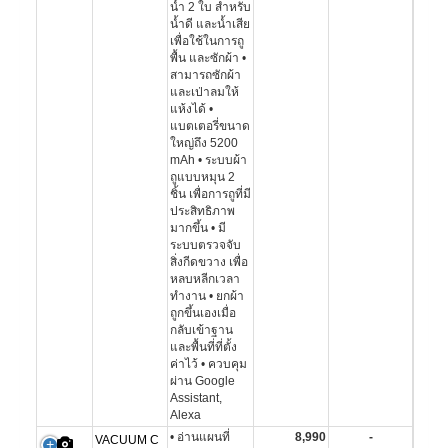
น้ำ 2 ใบ สำหรับ
น้ำดี และน้ำเสีย
เพื่อใช้ในการถู
พื้น และซักผ้า •
สามารถซักผ้า
และเป่าลมให้
แห้งได้ •
แบตเตอรี่ขนาด
ใหญ่ถึง 5200
mAh • ระบบผ้า
ถูแบบหมุน 2
ชิ้น เพื่อการถูที่มี
ประสิทธิภาพ
มากขึ้น • มี
ระบบตรวจจับ
สิ่งกีดขวาง เพื่อ
หลบหลีกเวลา
ทำงาน • ยกผ้า
ถูกขึ้นเองเมื่อ
กลับเข้าฐาน
และพื้นที่ที่ตั้ง
ค่าไว้ • ควบคุม
ผ่าน Google
Assistant,
Alexa
• อ่านแผนที่
8,990
-
VACUUM C