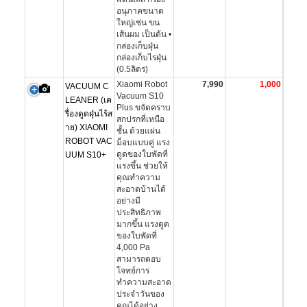
อนุภาคขนาด
ใหญ่เช่น ขน
เส้นผม เป็นต้น •
กล่องเก็บฝุ่น
กล่องเก็บไรฝุ่น
(0.5ลิตร)
Xiaomi Robot
7,990
1,000
VACUUM C
Vacuum S10
LEANER (เค
Plus ขจัดคราบ
รื่องดูดฝุ่นไร้ส
สกปรกที่เหนือ
าย) XIAOMI
ชั้น ด้วยแผ่น
ROBOT VAC
ม็อบแบบคู่ แรง
ดูดของใบพัดที่
UUM S10+
แรงขึ้น ช่วยให้
คุณทำความ
สะอาดบ้านได้
อย่างมี
ประสิทธิภาพ
มากขึ้น แรงดูด
ของใบพัดที่
4,000 Pa
สามารถตอบ
โจทย์การ
ทำความสะอาด
ประจำวันของ
คุณได้อย่าง