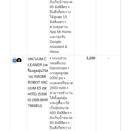
ถังเก็บน้ำขนาด
90 มิลลิลิตร •
ปีนสิ่งกีดขวาง
ได้สูงสุด 15
มิลลิเมตร •
ควบคุมผ่าน
App Mi Home
และรองรับ
Google
Assistant &
Alexa
• ระบบอ่าน
3,290
-
VACUUM C
แผนที่แบบ
LEANER (เค
Gyroscope •
รื่องดูดฝุ่นไร้ส
แรงดูดสูงสุด
าย) XIAOMI
2000 pa •
ROBOT VAC
แบตเตอรี่ขนาด
2600 mAh •
UUM E5 (W
สามารถทำงาน
HITE) (5306
ได้ทั้งดูดฝุ่น
0) (XMI-BHR
และถูพื้น • ถัง
7969EU)
เก็บฝุ่นขนาด
400 มิลลิลิตร •
ถังเก็บน้ำขนาด
90 มิลลิลิตร •
ปีนสิ่งกีดขวาง