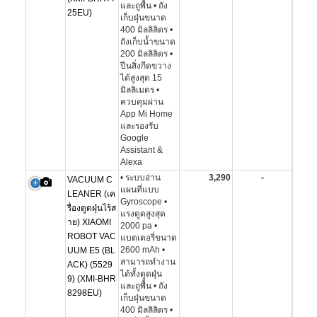
และถูพื้น • ถัง
25EU)
เก็บฝุ่นขนาด
400 มิลลิลิตร •
ถังเก็บน้ำขนาด
200 มิลลิลิตร •
ปีนสิ่งกีดขวาง
ได้สูงสุด 15
มิลลิเมตร •
ควบคุมผ่าน
App Mi Home
และรองรับ
Google
Assistant &
Alexa
• ระบบอ่าน
3,290
-
VACUUM C
แผนที่แบบ
LEANER (เค
Gyroscope •
รื่องดูดฝุ่นไร้ส
แรงดูดสูงสุด
าย) XIAOMI
2000 pa •
ROBOT VAC
แบตเตอรี่ขนาด
2600 mAh •
UUM E5 (BL
สามารถทำงาน
ACK) (5529
ได้ทั้งดูดฝุ่น
9) (XMI-BHR
และถูพื้น • ถัง
8298EU)
เก็บฝุ่นขนาด
400 มิลลิลิตร •