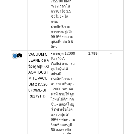
7x2700 mAh
ระยะเวลาใน
การชาร์จ 3.5
ชั่วโมง • ไส้
กรอง
ประสิทธิภาพ
การกรองสูงถึง
99.9% • ความ
จุถังเก็บฝุ่น 0.6
ลิตร
• แรงดูด 12000
1,799
-
VACUUM C
Pa (40 Air
LEANER (เค
Watts) สามารถ
รื่องดูดฝุ่น) XI
ดูดไรฝุ่นได้
AOMI DUST
อย่างมี
MITE VACU
ประสิทธิภาพ •
แปรงตบที่หมุน
UM 2 (5520
12000 รอบต่อ
8) (XML-BH
นาที ช่วยให้ดูด
R8279TH)
ไรฝุ่นได้ลึกมาก
ขึ้น • หลอดไฟยู
วี ที่ฆ่าเชื้อโรค
และไรฝุ่นได้
99% • พ่นความ
ร้อนที่อุณหภูมิ
50 องศา เพื่อ