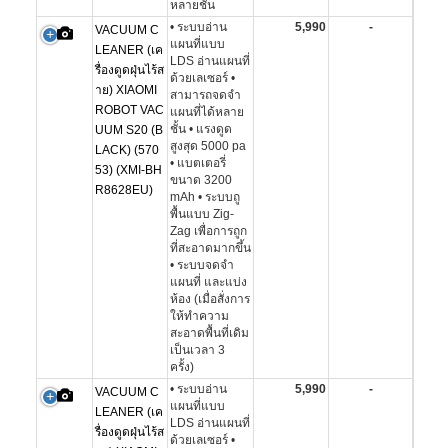
หลายชั้น
• ระบบอ่าน
5,990
-
VACUUM C
แผนที่แบบ
LEANER (เค
LDS อ่านแผนที่
รื่องดูดฝุ่นไร้ส
ด้วยเลเซอร์ •
าย) XIAOMI
สามารถจดจำ
ROBOT VAC
แผนที่ได้หลาย
ชั้น • แรงดูด
UUM S20 (B
สูงสุด 5000 pa
LACK) (570
• แบตเตอรี่
53) (XMI-BH
ขนาด 3200
R8628EU)
mAh • ระบบถู
พื้นแบบ Zig-
Zag เพื่อการถูก
ที่สะอาดมากขึ้น
• ระบบจดจำ
แผนที่ และแบ่ง
ห้อง (เมื่อสั่งการ
ให้ทำความ
สะอาดพื้นที่เดิม
เป็นเวลา 3
ครั้ง)
• ระบบอ่าน
5,990
-
VACUUM C
แผนที่แบบ
LEANER (เค
LDS อ่านแผนที่
รื่องดูดฝุ่นไร้ส
ด้วยเลเซอร์ •