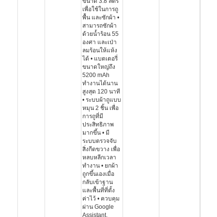
ขนาด 3.8 ลิตร
เพื่อใช้ในการถู
พื้น และซักผ้า •
สามารถซักผ้า
ด้วยน้ำร้อน 55
องศา และเป่า
ลมร้อนให้แห้ง
ได้ • แบตเตอรี่
ขนาดใหญ่ถึง
5200 mAh
ทำงานได้นาน
สูงสุด 120 นาที
• ระบบผ้าถูแบบ
หมุน 2 ชิ้น เพื่อ
การถูที่มี
ประสิทธิภาพ
มากขึ้น • มี
ระบบตรวจจับ
สิ่งกีดขวาง เพื่อ
หลบหลีกเวลา
ทำงาน • ยกผ้า
ถูกขึ้นเองเมื่อ
กลับเข้าฐาน
และพื้นที่ที่ตั้ง
ค่าไว้ • ควบคุม
ผ่าน Google
Assistant,