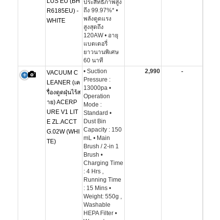
LUS EU (BH
ประสิทธิภาพสูง
ถึง 99.97%* •
R6185EU) -
พลังดูดแรง
WHITE
สูงสุดถึง
120AW • อายุ
แบตเตอรี่
ยาวนานพิเศษ
60 นาที
• Suction
2,990
-
VACUUM C
Pressure :
LEANER (เค
13000pa •
รื่องดูดฝุ่นไร้ส
Operation
าย) ACERP
Mode :
URE V1 LIT
Standard •
Dust Bin
E ZL.ACCT
Capacity : 150
G.02W (WHI
mL • Main
TE)
Brush / 2-in 1
Brush •
Charging Time
: 4 Hrs ,
Running Time
: 15 Mins •
Weight: 550g ,
Washable
HEPA Filter •