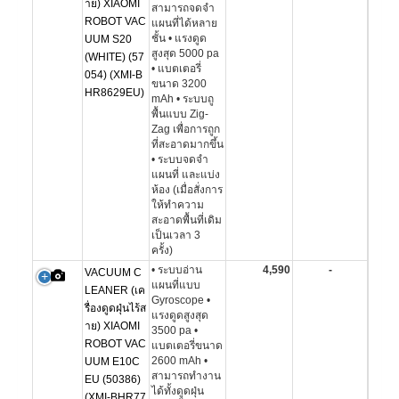
าย) XIAOMI
สามารถจดจำ
ROBOT VAC
แผนที่ได้หลาย
ชั้น • แรงดูด
UUM S20
สูงสุด 5000 pa
(WHITE) (57
• แบตเตอรี่
054) (XMI-B
ขนาด 3200
HR8629EU)
mAh • ระบบถู
พื้นแบบ Zig-
Zag เพื่อการถูก
ที่สะอาดมากขึ้น
• ระบบจดจำ
แผนที่ และแบ่ง
ห้อง (เมื่อสั่งการ
ให้ทำความ
สะอาดพื้นที่เดิม
เป็นเวลา 3
ครั้ง)
• ระบบอ่าน
4,590
-
VACUUM C
แผนที่แบบ
LEANER (เค
Gyroscope •
รื่องดูดฝุ่นไร้ส
แรงดูดสูงสุด
าย) XIAOMI
3500 pa •
ROBOT VAC
แบตเตอรี่ขนาด
2600 mAh •
UUM E10C
สามารถทำงาน
EU (50386)
ได้ทั้งดูดฝุ่น
(XMI-BHR77