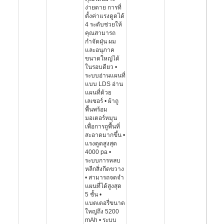
ง่ายดาย การที่
ตั้งค่าแรงดูดได้
4 ระดับช่วยให้
คุณสามารถ
กำจัดฝุ่น ผม
และอนุภาค
ขนาดใหญ่ได้
ในรอบดียว •
ระบบอ่านแผนที่
แบบ LDS อ่าน
แผนที่ด้วย
เลเซอร์ • ผ้าถู
พื้นพร้อม
มอเตอร์หมุน
เพื่อการถูพื้นที่
สะอาดมากขึ้น •
แรงดูดสูงสุด
4000 pa •
ระบบการหลบ
หลีกสิ่งกีดขวาง
• สามารถจดจำ
แผนที่ได้สูงสุด
5 ชั้น •
แบตเตอรี่ขนาด
ใหญ่ถึง 5200
mAh • ระบบ