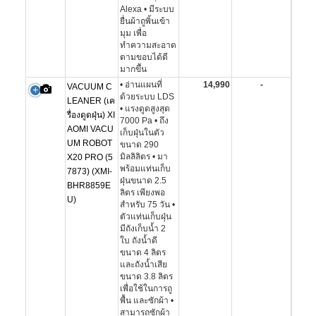
Alexa • มีระบบ
ยื่นผ้าถูพิ้นเข้า
มุม เพื่อ
ทำความสะอาด
ตามขอบได้ดี
มากขึัน
• อ่านแผนที่
14,990
-
VACUUM C
ด้วยระบบ LDS
LEANER (เค
• แรงดูดสูงสุด
รื่องดูดฝุ่น) XI
7000 Pa • ถึง
AOMI VACU
เก็บฝุ่นในตัว
UM ROBOT
ขนาด 290
มิลลิลิตร • มา
X20 PRO (5
พร้อมแท่นเก็บ
7873) (XMI-
ฝุ่นขนาด 2.5
BHR8859E
ลิตร เพียงพอ
U)
สำหรับ 75 วัน •
ตัวแท่นเก็บฝุ่น
มีถังเก็บน้ำ 2
ใบ ถังน้ำดี
ขนาด 4 ลิตร
และถังน้ำเสีย
ขนาด 3.8 ลิตร
เพื่อใช้ในการถู
พื้น และซักผ้า •
สามารถซักผ้า