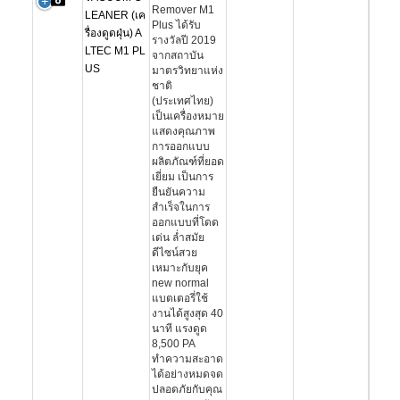
Remover M1
LEANER (เค
Plus ได้รับ
รื่องดูดฝุ่น) A
รางวัลปี 2019
LTEC M1 PL
จากสถาบัน
US
มาตรวิทยาแห่ง
ชาติ
(ประเทศไทย)
เป็นเครื่องหมาย
แสดงคุณภาพ
การออกแบบ
ผลิตภัณฑ์ที่ยอด
เยี่ยม เป็นการ
ยืนยันความ
สำเร็จในการ
ออกแบบที่โดด
เด่น ล่ำสมัย
ดีไซน์สวย
เหมาะกับยุค
new normal
แบตเตอรี่ใช้
งานได้สูงสุด 40
นาที แรงดูด
8,500 PA
ทำความสะอาด
ได้อย่างหมดจด
ปลอดภัยกับคุณ