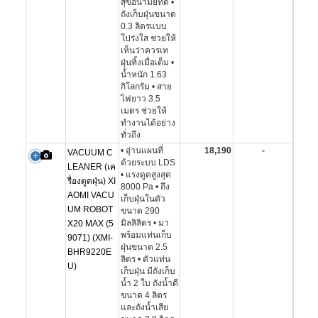
สุขอนามัยที่ดี •
ถังเก็บฝุ่นขนาด
0.3 ลิตรแบบ
โปร่งใส ช่วยให้
เห็นว่าควรเท
ฝุ่นทิ้งเมื่อเต็ม •
น้ำหนัก 1.63
กิโลกรัม • สาย
ไฟยาว 3.5
เมตร ช่วยให้
ทำงานได้อย่าง
ทั่วถึง
• อุ่านแผนที่
18,190
-
VACUUM C
ด้วยระบบ LDS
LEANER (เค
• แรงดูดสูงสุด
รื่องดูดฝุ่น) XI
8000 Pa • ถึง
AOMI VACU
เก็บฝุ่นในตัว
UM ROBOT
ขนาด 290
มิลลิลิตร • มา
X20 MAX (5
พร้อมแท่นเก็บ
9071) (XMI-
ฝุ่นขนาด 2.5
BHR9220E
ลิตร • ตัวแท่น
U)
เก็บฝุ่น มีถังเก็บ
น้ำ 2 ใบ ถังน้ำดี
ขนาด 4 ลิตร
และถังน้ำเสีย