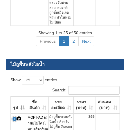
ตรวจจับพรม
สามารถยกผ้า
ถูกขึ้นเมื่อเจอ
พรม ทำให้พรม
ไม่เปียก
Showing 1 to 25 of 50 entries
Previous
1
2
Next
ไม้ถูพื้นพลังไอน้ำ
Show
entries
Search:
ชื่อ
ราย
ราคา
ส่วนลด
รูป
สินค้า
ละเอียด
(บาท)
(บาท)
ผ้าถูพื้นระบบหัว
265
-
MOP PAD (ผ้
ฉีดน้ำ สำหรับ
าซับไมโครไ
ไม้ถูพื้น Xiaomi
ฟเบอร์คาร์บอ