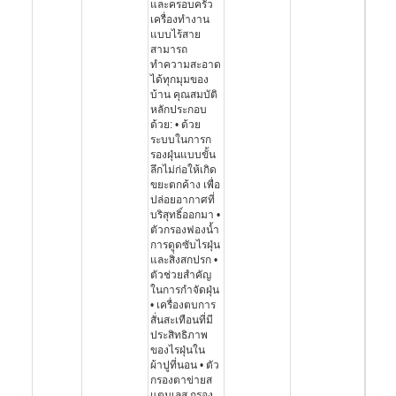
และครอบครัว
เครื่องทำงาน
แบบไร้สาย
สามารถ
ทำความสะอาด
ได้ทุกมุมของ
บ้าน คุณสมบัติ
หลักประกอบ
ด้วย: • ด้วย
ระบบในการก
รองฝุ่นแบบขั้น
ลึกไม่ก่อให้เกิด
ขยะตกค้าง เพื่อ
ปล่อยอากาศที่
บริสุทธิ์ออกมา •
ตัวกรองฟองน้ำ
การดูดซับไรฝุ่น
และสิ่งสกปรก •
ตัวช่วยสำคัญ
ในการกำจัดฝุ่น
• เครื่องตบการ
สั่นสะเทือนที่มี
ประสิทธิภาพ
ของไรฝุ่นใน
ผ้าปูที่นอน • ตัว
กรองตาข่ายส
แตนเลส กรอง