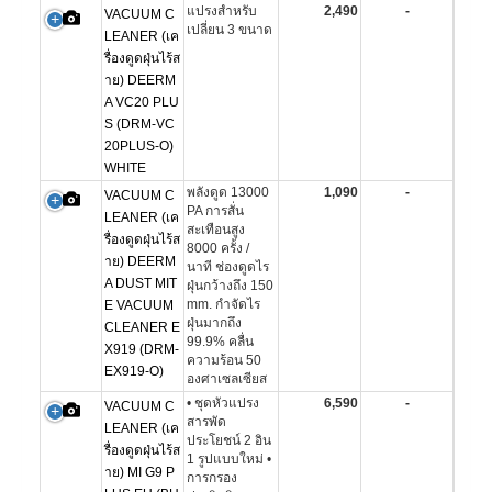
แปรงสำหรับ
2,490
-
VACUUM C
เปลี่ยน 3 ขนาด
LEANER (เค
รื่องดูดฝุ่นไร้ส
าย) DEERM
A VC20 PLU
S (DRM-VC
20PLUS-O)
WHITE
พลังดูด 13000
1,090
-
VACUUM C
PA การสั่น
LEANER (เค
สะเทือนสูง
รื่องดูดฝุ่นไร้ส
8000 ครั้ง /
าย) DEERM
นาที ช่องดูดไร
A DUST MIT
ฝุ่นกว้างถึง 150
mm. กำจัดไร
E VACUUM
ฝุ่นมากถึง
CLEANER E
99.9% คลื่น
X919 (DRM-
ความร้อน 50
EX919-O)
องศาเซลเซียส
• ชุดหัวแปรง
6,590
-
VACUUM C
สารพัด
LEANER (เค
ประโยชน์ 2 อิน
รื่องดูดฝุ่นไร้ส
1 รูปแบบใหม่ •
าย) MI G9 P
การกรอง