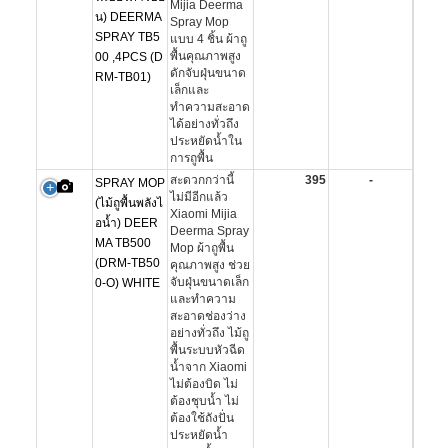
Mijia Deerma
น) DEERMA
Spray Mop
SPRAY TB5
แบบ 4 ชิ้น ผ้าถู
พื้นคุณภาพสูง
00 ,4PCS (D
ดักจับฝุ่นขนาด
RM-TB01)
เล็กและ
ทำความสะอาด
ได้อย่างทั่วถึง
ประหยัดน้ำใน
การถูพื้น
สะดวกกว่านี้
395
-
SPRAY MOP
ไม่มีอีกแล้ว
(ไม้ถูพื้นพลังไ
Xiaomi Mijia
อน้ำ) DEER
Deerma Spray
MA TB500
Mop ผ้าถูพื้น
(DRM-TB50
คุณภาพสูง ช่วย
จับฝุ่นขนาดเล็ก
0-O) WHITE
และทำความ
สะอาดช่องว่าง
อย่างทั่วถึง ไม้ถู
พื้นระบบหัวฉีด
น้ำจาก Xiaomi
ไม่ต้องบิด ไม่
ต้องชุบน้ำ ไม่
ต้องใช้ถังปั่น
ประหยัดน้ำ