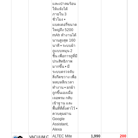
และเป่าลมร้อน
ให้แห้งได้
ภายใน 3
ชั่วโมง •
แบตเตอรี่ขนาด
ใหญ่ถึง 5200
mAh ทำงานได้
นานสูงสุด 160
นาที • ระบบผ้า
ถูแบบหมุน 2
ชิ้น เพื่อการถูที่มี
ประสิทธิภาพ
มากขึ้น • มี
ระบบตรวจจับ
สิ่งกีดขวาง เพื่อ
หลบหลีกเวลา
ทำงาน • ยกผ้า
ถูกขึ้นเองเมื่อ
เจอพรม กลับ
เข้าฐาน และ
พื้นที่ที่ตั้งค่าไว้ •
ควบคุมผ่าน
Google
Assistant,
Alexa
ALTEC Mite
1,990
200
VACUUM C