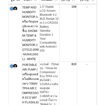
1.5” Digital
159
-
TEMP AND
LCD Screen
HUMIDITY
Bluetooth 4.2
MONITOR (เ
BLE Range 10
ครื่องวัดอุณห
m 1 x CR2032
ภูมิและความ
Battery
Standby
ชื้น) XIAOMI
Duration 1
MI TEMP &
Year
HUMIDITY
Compatibility
MONITOR 2
with Android /
(27012) [XMI
iOS
-NUN4126G
L] - WHITE
แบรนด์ : 70mai
810
-
PORTABLE
รุ่น : 70mai Air
AIR PUMP (
Compressor
เครื่องสูบลมอั
Eco TP04 แรง
ตโนมัติแบบพ
ดันไฟฟ้า :
กพา) 70MAI
12V/6A แรงดัน
ลมสูงสุด :
TP04 AIR C
50PSI /
OMPRESSO
3.4BAR ความ
R ECO WIT
แม่นยำในการ
H FLASHLIG
วัดลมยาง : +-