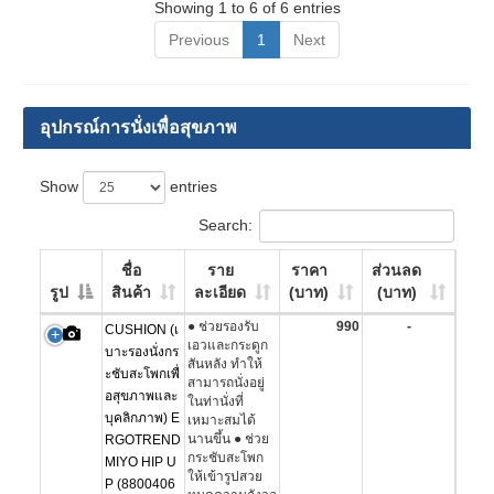
Showing 1 to 6 of 6 entries
Previous
1
Next
อุปกรณ์การนั่งเพื่อสุขภาพ
Show
entries
Search:
ชื่อ
ราย
ราคา
ส่วนลด
รูป
สินค้า
ละเอียด
(บาท)
(บาท)
● ช่วยรองรับ
990
-
CUSHION (เ
เอวและกระดูก
บาะรองนั่งกร
สันหลัง ทำให้
ะชับสะโพกเพื่
สามารถนั่งอยู่
อสุขภาพและ
ในท่านั่งที่
บุคลิกภาพ) E
เหมาะสมได้
นานขึ้น ● ช่วย
RGOTREND
กระชับสะโพก
MIYO HIP U
ให้เข้ารูปสวย
P (8800406