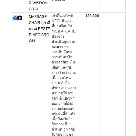
R WISDOM
GRAY
เก้าอี้นวดไฟฟ้า
129,900
-
MASSAGE
NEO เป็นรุ่น
CHAIR (เก้าอี้
ที่มาพร้อมกับ
นวด) RESTE
ระบบ AI CARE
R NEO BRO
ที่จะช่วย
WN
ประเมินสุขภาพ
ของเรา จาก
การเก็บอัตรา
การเต้นหัวใจ
ค่าออกซิเจนใน
เลือด และรูป
ร่างสรีระว่าปวด
เมื่อยจุดไหน
ระบบ AI ก็จะ
ทำการออกแบบ
ท่านวดให้ตรง
จุดที่เป็นปัญหา
นอกจากนี้ยังมี
ระบบเซ็นเซอร์
บริเวณที่พักเท้า
เพื่อป้องกันสิ่ง
กีดขวางถึง 5
ตำแหน่ง หากมี
สิ่งกีดขวางขา