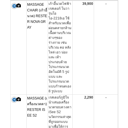
เก้าอี้นวดไฟฟ้า
39,900
-
MASSAGE
เรสเตอร์ โนวา
CHAIR (เก้าอี้
รุ่นโอ
นวด) RESTE
ไอ-2218เอ ใช้
R NOVA GR
สําหรับนวดเพื่อ
AY
ผ่อนคลายกล้าม
เนื้อตามบริเวณ
ต่างๆของ
ร่างกาย เช่น
บริเวณ คอ หลัง
ไหล่ เอว น่อง
และ เท้า
ประกอบด้วย
โปรแกรมนวด
อัตโนมัติ 5 รูป
แบบ และ
โปรแกรมนวด
แบบกำหนดเอง
8 รูปแบบ
เรสเตอร์ภูมิใจ
2,290
-
MASSAGE (เ
นำเสนอเครื่อง
ครื่องนวดตา)
นวดรอบดวงตา
RESTER IS
iSee S2
EE S2
นวัตกรรมล่าสุด
ที่ถูกออกแบบ
มาเพื่อให้การ