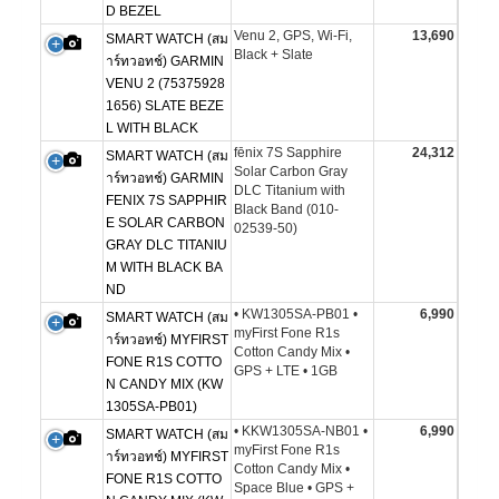
D BEZEL
Venu 2, GPS, Wi-Fi,
13,690
SMART WATCH (สม
Black + Slate
าร์ทวอทช์) GARMIN
VENU 2 (75375928
1656) SLATE BEZE
L WITH BLACK
fēnix 7S Sapphire
24,312
SMART WATCH (สม
Solar Carbon Gray
าร์ทวอทช์) GARMIN
DLC Titanium with
FENIX 7S SAPPHIR
Black Band (010-
E SOLAR CARBON
02539-50)
GRAY DLC TITANIU
M WITH BLACK BA
ND
• KW1305SA-PB01 •
6,990
SMART WATCH (สม
myFirst Fone R1s
าร์ทวอทช์) MYFIRST
Cotton Candy Mix •
FONE R1S COTTO
GPS + LTE • 1GB
N CANDY MIX (KW
1305SA-PB01)
• KKW1305SA-NB01 •
6,990
SMART WATCH (สม
myFirst Fone R1s
าร์ทวอทช์) MYFIRST
Cotton Candy Mix •
FONE R1S COTTO
Space Blue • GPS +