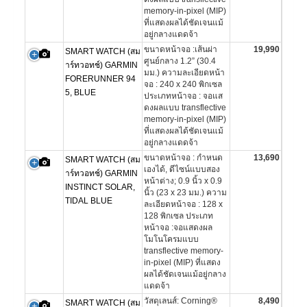
memory-in-pixel (MIP)
ที่แสดงผลได้ชัดเจนแม้
อยู่กลางแดดจ้า
ขนาดหน้าจอ :เส้นผ่า
19,990
SMART WATCH (สม
ศูนย์กลาง 1.2” (30.4
าร์ทวอทช์) GARMIN
มม.) ความละเอียดหน้า
FORERUNNER 94
จอ : 240 x 240 พิกเซล
5, BLUE
ประเภทหน้าจอ : จอแส
ดงผลแบบ transflective
memory-in-pixel (MIP)
ที่แสดงผลได้ชัดเจนแม้
อยู่กลางแดดจ้า
ขนาดหน้าจอ : กำหนด
13,690
SMART WATCH (สม
เองได้, ดีไซน์แบบสอง
าร์ทวอทช์) GARMIN
หน้าต่าง; 0.9 นิ้ว x 0.9
INSTINCT SOLAR,
นิ้ว (23 x 23 มม.) ความ
TIDAL BLUE
ละเอียดหน้าจอ : 128 x
128 พิกเซล ประเภท
หน้าจอ :จอแสดงผล
โมโนโครมแบบ
transflective memory-
in-pixel (MIP) ที่แสดง
ผลได้ชัดเจนแม้อยู่กลาง
แดดจ้า
วัสดุเลนส์: Corning®
8,490
SMART WATCH (สม