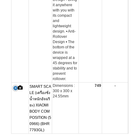
it anywhere
with you with
its compact
and
lightweight
design. • Anti-
Rollover
Design • The
bottom of the
device is
wrapped at a
45 degrees for
stability and to
prevent
rollover.
Dimensions :
749
-
SMART SCA
300 x 300 x
LE (เครื่องชั่ง
24.55mm
น้ำหนักอัจฉริ
ยะ) XIAOMI
BODY COM
POSITION (5
0966) (BHR
7793GL)