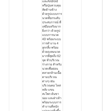
และAndroid
หรือปุ่มควบคุม
ลัดด้านข้าง
ด้วยรูปแบบการ
นวดที่ยกระดับ
ประสบการณ์ ที่
เสมือนจริงมาก
ยิ่งกว่า ด้วยรูป
แบบการนวด
4D พร้อมระบบ
การทำงาน 4
ลูกกลิ้ง พร้อม
ด้วยถุงลมนวด
มากที่สุดถึง 62
จุด ทั่วบริเวณ
ร่างกาย สำหรับ
นวดเพื่อผ่อน
คลายกล้ามเนื้อ
ตามบริเวณ
ต่างๆ เช่น
บริเวณคอ ไหล่
หลัง แขน
สะโพก ต้นขา
น่อง และฝ่าเท้า
พร้อมระบบการ
ทำงานที่หนัก
แน่นมากยิ่งขึ้น