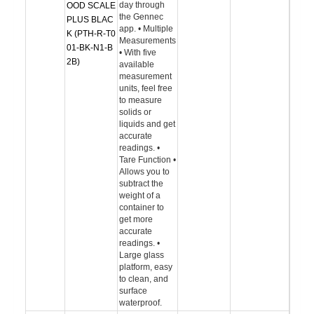
day through
OOD SCALE
the Gennec
PLUS BLAC
app. • Multiple
K (PTH-R-T0
Measurements
01-BK-N1-B
• With five
2B)
available
measurement
units, feel free
to measure
solids or
liquids and get
accurate
readings. •
Tare Function •
Allows you to
subtract the
weight of a
container to
get more
accurate
readings. •
Large glass
platform, easy
to clean, and
surface
waterproof.