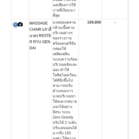
แต่เสียงการใช้
งานที่เงียบเบา
ที่สุด
นวดผ่อนคลาย
169,900
-
MASSAGE
กล้ามเนื้อตาม
CHAIR (เก้าอี้
บริเวณต่างๆ
นวด) RESTE
ของร่างกาย
R RYU GEN
พร้อมดนตรีขับ
DAI
กล่อมให้
เพลิดเพลิน
ระบบความร้อน
บริเวณหลังและ
น่อง ทำให้
โลหิตไหลเวียน
ได้ดียิ่งขึ้นไป
สามารถปรับ
ตำแหน่งการ
นวดบริเวณขา
ให้สะดวกสบาย
แยกได้อย่าง
อิสระ ระบบ
Zero Gravity
ปรับได้ 2 ระดับ
ปรับเอนนอนได้
มากถึง 165
องศา ให้ความ