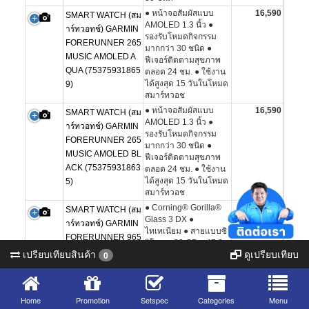
● หน้าจอสัมผัสแบบ
16,590
SMART WATCH (สม
AMOLED 1.3 นิ้ว ●
าร์ทวอทช์) GARMIN
รองรับโหมดกิจกรรม
FORERUNNER 265
มากกว่า 30 ชนิด ●
MUSIC AMOLED A
ฟีเจอร์ติดตามสุขภาพ
QUA (75375931865
ตลอด 24 ชม. ● ใช้งาน
ได้สูงสุด 15 วันในโหมด
9)
สมาร์ทวอช
● หน้าจอสัมผัสแบบ
16,590
SMART WATCH (สม
AMOLED 1.3 นิ้ว ●
าร์ทวอทช์) GARMIN
รองรับโหมดกิจกรรม
FORERUNNER 265
มากกว่า 30 ชนิด ●
MUSIC AMOLED BL
ฟีเจอร์ติดตามสุขภาพ
ACK (75375931863
ตลอด 24 ชม. ● ใช้งาน
ได้สูงสุด 15 วันในโหมด
5)
สมาร์ทวอช
● Corning® Gorilla®
21,390
SMART WATCH (สม
Glass 3 DX ●
าร์ทวอทช์) GARMIN
ไทเทเนียม ● สายแบบซิ
FORERUNNER 965
ลิโคน ● 32 GB ● 47.2 x
AMOLED (BLACK)
เปรียบเทียบสินค้า
ดูเปรียบเทียบ
0
47.2 x 13.2 (mm)
รองรับข้อมือที่มีขนาด
เส้นรอบวง 135-205
มม.
Home
Promotion
Setspec
Categories
Menu
● ขนาดจอแสดงผล 1.4"
21,390
SMART WATCH (สม