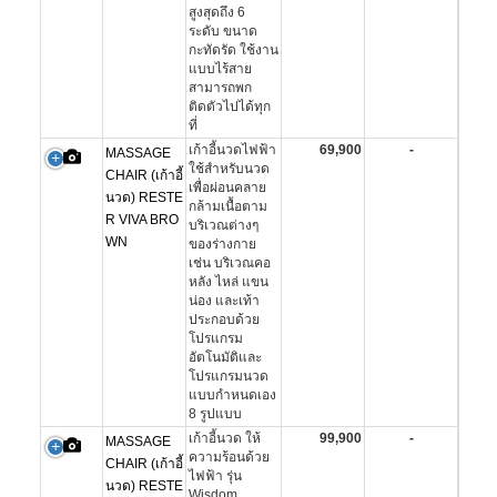
สูงสุดถึง 6
ระดับ ขนาด
กะทัดรัด ใช้งาน
แบบไร้สาย
สามารถพก
ติดตัวไปได้ทุก
ที่
เก้าอี้นวดไฟฟ้า
69,900
-
MASSAGE
ใช้สําหรับนวด
CHAIR (เก้าอี้
เพื่อผ่อนคลาย
นวด) RESTE
กล้ามเนื้อตาม
R VIVA BRO
บริเวณต่างๆ
WN
ของร่างกาย
เช่น บริเวณคอ
หลัง ไหล่ แขน
น่อง และเท้า
ประกอบด้วย
โปรแกรม
อัตโนมัติและ
โปรแกรมนวด
แบบกําหนดเอง
8 รูปแบบ
เก้าอี้นวด ให้
99,900
-
MASSAGE
ความร้อนด้วย
CHAIR (เก้าอี้
ไฟฟ้า รุ่น
นวด) RESTE
Wisdom