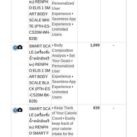
ยะ) RENPH
Personalized
O ELIS 1 SM
User
Experience •
ART BODY
Seamless App
SCALE WHI
Experience •
TE (PTH-ES-
Unlimited
CS20M-WH-
Users
B2B)
• Body
1,099
-
SMART SCA
Composition
LE (เครื่องชั่ง
Analysis • Set
น้ำหนักอัจฉริ
Your Goals •
ยะ) RENPH
Personalized
O ELIS 1 SM
User
Experience •
ART BODY
Seamless App
SCALE BLA
Experience •
CK (PTH-ES
Unlimited
-CS20M-BK-
Users
B2B)
• Keep Track
839
-
SMART SCA
of Your Calorie
LE (เครื่องชั่ง
Count • Easily
น้ำหนักอัจฉริ
keep track of
ยะ) RENPH
your calorie
O SMART F
intake for the