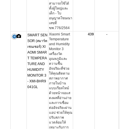
สามารถใช้ได้
ทั้งผู้ใหญ่และ
เด็ก - ใบ
อนุญาตโฆษณา
เลขที่
ฆพ.776/2564
Xiaomi Smart
439
-
SMART SEN
Temperature
SOR (สมาร์ท
and Humidity
เซนเซอร์) XI
Monitor 3
AOMI SMAR
เครื่องวัด
T TEMPERA
อุณหภูมิและ
ความชื้น
TURE AND
อัจฉริยะที่ช่วย
HUMIDITY
ให้คุณติดตาม
MONITOR 3
สภาพอากาศ
- XMI-BHR9
ภายในบ้าน
041GL
แบบเรียลไทม์
ด้วยหน้าจอแส
ดงผลที่อ่านง่าย
และการเชื่อม
ต่ออัจฉริยะผ่าน
แอป ช่วยให้คุณ
ปรับสภาพ
แวดล้อมให้
เหมาะกับการ