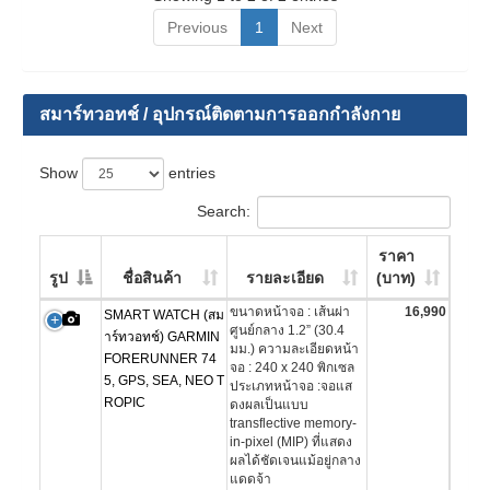
Previous
1
Next
สมาร์ทวอทช์ / อุปกรณ์ติดตามการออกกำลังกาย
Show
entries
Search:
ราคา
รูป
ชื่อสินค้า
รายละเอียด
(บาท)
ขนาดหน้าจอ : เส้นผ่า
16,990
SMART WATCH (สม
ศูนย์กลาง 1.2” (30.4
าร์ทวอทช์) GARMIN
มม.) ความละเอียดหน้า
FORERUNNER 74
จอ : 240 x 240 พิกเซล
5, GPS, SEA, NEO T
ประเภทหน้าจอ :จอแส
ROPIC
ดงผลเป็นแบบ
transflective memory-
in-pixel (MIP) ที่แสดง
ผลได้ชัดเจนแม้อยู่กลาง
แดดจ้า