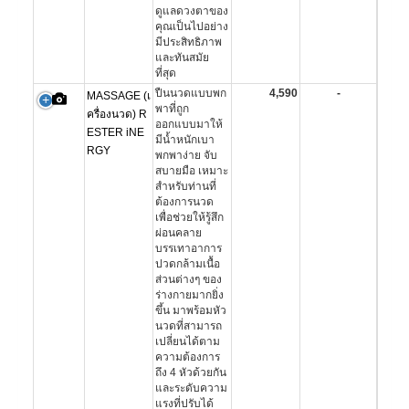
ดูแลดวงตาของ
คุณเป็นไปอย่าง
มีประสิทธิภาพ
และทันสมัย
ที่สุด
ปืนนวดแบบพก
4,590
-
MASSAGE (เ
พาที่ถูก
ครื่องนวด) R
ออกแบบมาให้
ESTER iNE
มีน้ำหนักเบา
RGY
พกพาง่าย จับ
สบายมือ เหมาะ
สำหรับท่านที่
ต้องการนวด
เพื่อช่วยให้รู้สึก
ผ่อนคลาย
บรรเทาอาการ
ปวดกล้ามเนื้อ
ส่วนต่างๆ ของ
ร่างกายมากยิ่ง
ขึ้น มาพร้อมหัว
นวดที่สามารถ
เปลี่ยนได้ตาม
ความต้องการ
ถึง 4 หัวด้วยกัน
และระดับความ
แรงที่ปรับได้