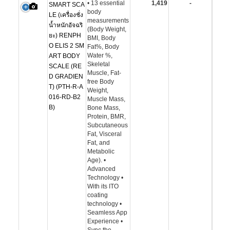
• 13 essential
1,419
-
SMART SCA
body
LE (เครื่องชั่ง
measurements
น้ำหนักอัจฉริ
(Body Weight,
ยะ) RENPH
BMI, Body
O ELIS 2 SM
Fat%, Body
Water %,
ART BODY
Skeletal
SCALE (RE
Muscle, Fat-
D GRADIEN
free Body
T) (PTH-R-A
Weight,
016-RD-B2
Muscle Mass,
B)
Bone Mass,
Protein, BMR,
Subcutaneous
Fat, Visceral
Fat, and
Metabolic
Age). •
Advanced
Technology •
With its ITO
coating
technology •
Seamless App
Experience •