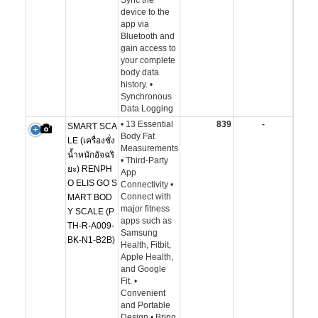
Sync the
device to the
app via
Bluetooth and
gain access to
your complete
body data
history. •
Synchronous
Data Logging
• 13 Essential
839
-
SMART SCA
Body Fat
LE (เครื่องชั่ง
Measurements
น้ำหนักอัจฉริ
• Third-Party
ยะ) RENPH
App
O ELIS GO S
Connectivity •
Connect with
MART BOD
major fitness
Y SCALE (P
apps such as
TH-R-A009-
Samsung
BK-N1-B2B)
Health, Fitbit,
Apple Health,
and Google
Fit. •
Convenient
and Portable
Design • Bring