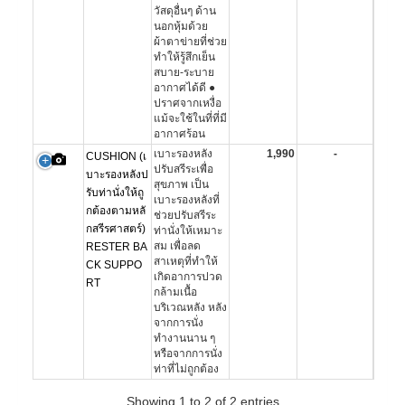
วัสดุอื่นๆ ด้าน
นอกหุ้มด้วย
ผ้าตาข่ายที่ช่วย
ทำให้รู้สึกเย็น
สบาย-ระบาย
อากาศได้ดี ●
ปราศจากเหงื่อ
แม้จะใช้ในที่ที่มี
อากาศร้อน
เบาะรองหลัง
1,990
-
CUSHION (เ
ปรับสรีระเพื่อ
บาะรองหลังป
สุขภาพ เป็น
รับท่านั่งให้ถู
เบาะรองหลังที่
กต้องตามหลั
ช่วยปรับสรีระ
กสรีรศาสตร์)
ท่านั่งให้เหมาะ
สม เพื่อลด
RESTER BA
สาเหตุที่ทำให้
CK SUPPO
เกิดอาการปวด
RT
กล้ามเนื้อ
บริเวณหลัง หลัง
จากการนั่ง
ทำงานนาน ๆ
หรือจากการนั่ง
ท่าที่ไม่ถูกต้อง
Showing 1 to 2 of 2 entries