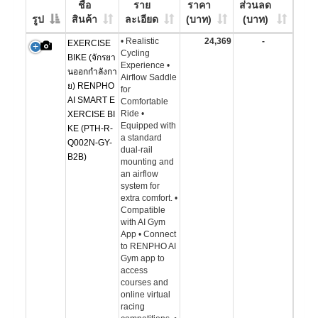
ชื่อ
ราย
ราคา
ส่วนลด
รูป
สินค้า
ละเอียด
(บาท)
(บาท)
• Realistic
24,369
-
EXERCISE
Cycling
BIKE (จักรยา
Experience •
นออกกำลังกา
Airflow Saddle
ย) RENPHO
for
AI SMART E
Comfortable
Ride •
XERCISE BI
Equipped with
KE (PTH-R-
a standard
Q002N-GY-
dual-rail
B2B)
mounting and
an airflow
system for
extra comfort. •
Compatible
with AI Gym
App • Connect
to RENPHO AI
Gym app to
access
courses and
online virtual
racing