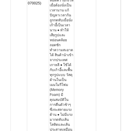
หมดความกังวล
070025)
เมื่อต้องนั่งเป็น
เวลานาน แก้
ปัญหาเวลาก้น
ถูกกดทับเมื่อนั่ง
เก้าอี้เป็นเวลา
นาน ● ทำให้
เสียรูปและ
หย่อนคล้อย
ถอดซัก
ทำความสะอาด
ได้ สินค้านำเข้า
จากประเทศ
เกาหลี ● ใช้ได้
กับเก้าอี้และพื้น
ทุกรูปแบบ วัสดุ
ด้านในเป็น
เมมโมรีโฟม
(Memory
Foam) มี
คุณสมบัติใน
การคืนตัวช้าๆ
ซึ่งจะสลายแรง
ต้าน ● ไม่มีแรง
มากดทับเส้น
โลหิตและเส้น
ประสาทเหมือน