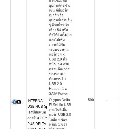
การเชื่อมต่อ
อุปกรณ์ต่อพ่วง
เช่น คีย์บอร์ด
เมาส์ หรือ
อุปกรณ์เสริมอื่น
ๆ ด้วยน้ำหนัก
เพียง 54 กรัม
ทำให้ติดตั้งง่าย
และไม่เพิ่ม
ภาระให้กับ
ระบบของคุณ
พอร์ต : 4 x
USB 2.0 น้ำ
หนัก : 54 กรัม
ความต้องการ
ของระบบ :
ต้องการ 1 x
USB 2.0
Header, 1 x
SATA Power
Ocypus Delta
590
-
INTERNAL
EU04 ฮับ USB
USB HUB (ยู
ภายในที่เพิ่ม
เอสบีฮับแบบ
พอร์ต USB 2.0
ภายใน) OCY
ได้อีก 4 ช่อง
PUS DELTA
พร้อม 1 ช่อง