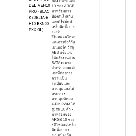
ช่อง PWM และ
DELTA EH10
10 ช่อง ARGB
มาพร้อมการ
PRO - BLAC
ป้องกันไฟเกิน
K (DELTA-E
และดีไซน์แม่
H10-BKN00
เหล็กติดตั้งง่าย
PXX-GL)
รองรับ
รีโมทคอนโทรล
และการซิงก์กับ
เมนบอร์ด วัสดุ
ABS แข็งแรง
ใช้พลังงานผ่าน
SATA เหมาะ
สำหรับสายแต่ง
เคสที่ต้องการ
ความเป็น
ระเบียบและ
ควบคุมแสงไฟ
ครบจบ •
ควบคุมพัดลม
4-Pin PWM ได้
สูงสุด 10 ตัว •
มาพร้อมช่อง
ARGB 10 ช่อง
• ดีไซน์แม่เหล็ก
ติดตั้งง่าย •
ระบบป้องกัน