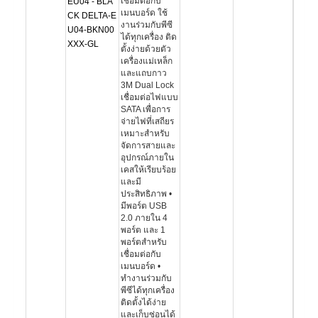
เชื่อมต่อกับ
EU04 - BLA
เมนบอร์ด ใช้
CK DELTA-E
งานร่วมกับพีซี
U04-BKN00
ได้ทุกเครื่อง ติด
XXX-GL
ตั้งง่ายด้วยตัว
เครื่องแม่เหล็ก
และแถบกาว
3M Dual Lock
เชื่อมต่อไฟแบบ
SATA เพื่อการ
จ่ายไฟที่เสถียร
เหมาะสำหรับ
จัดการสายและ
อุปกรณ์ภายใน
เคสให้เรียบร้อย
และมี
ประสิทธิภาพ •
มีพอร์ต USB
2.0 ภายใน 4
พอร์ต และ 1
พอร์ตสำหรับ
เชื่อมต่อกับ
เมนบอร์ด •
ทำงานร่วมกับ
พีซีได้ทุกเครื่อง
ติดตั้งได้ง่าย
และเก็บซ่อนได้