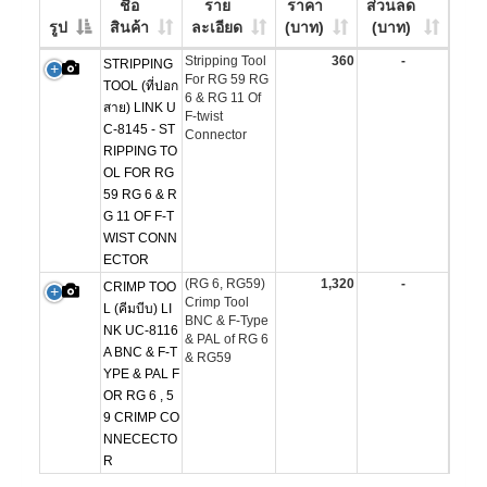
ชื่อ
ราย
ราคา
ส่วนลด
รูป
สินค้า
ละเอียด
(บาท)
(บาท)
Stripping Tool
360
-
STRIPPING
For RG 59 RG
TOOL (ที่ปอก
6 & RG 11 Of
สาย) LINK U
F-twist
C-8145 - ST
Connector
RIPPING TO
OL FOR RG
59 RG 6 & R
G 11 OF F-T
WIST CONN
ECTOR
(RG 6, RG59)
1,320
-
CRIMP TOO
Crimp Tool
L (คีมบีบ) LI
BNC & F-Type
NK UC-8116
& PAL of RG 6
A BNC & F-T
& RG59
YPE & PAL F
OR RG 6 , 5
9 CRIMP CO
NNECECTO
R