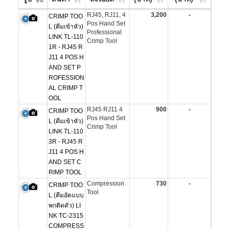
RJ45, RJ11, 4
3,200
-
CRIMP TOO
Pos Hand Set
L (คีมเข้าหัว)
Professional
LINK TL-110
Crimp Tool
1R - RJ45 R
J11 4 POS H
AND SET P
ROFESSION
AL CRIMP T
OOL
RJ45 RJ11 4
900
-
CRIMP TOO
Pos Hand Set
L (คีมเข้าหัว)
Crimp Tool
LINK TL-110
3R - RJ45 R
J11 4 POS H
AND SET C
RIMP TOOL
Compression
730
-
CRIMP TOO
Tool
L (คีมอัดแบบ
พกติดตัว) LI
NK TC-2315
COMPRESS