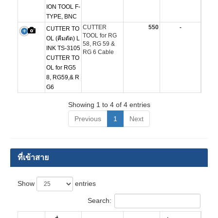
ION TOOL F-
TYPE, BNC
CUTTER
550
-
CUTTER TO
TOOL for RG
OL (คีมตัด) L
58, RG 59 &
INK TS-3105
RG 6 Cable
CUTTER TO
OL for RG5
8, RG59,& R
G6
Showing 1 to 4 of 4 entries
Previous
1
Next
ที่เข้าสาย
Show
entries
Search: