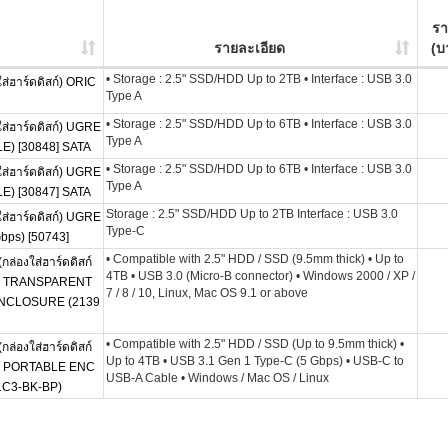
ร
รายละเอียด
(บ
• Storage : 2.5" SSD/HDD Up to 2TB • Interface : USB 3.0
่ฮาร์ดดิสก์) ORIC
Type A
• Storage : 2.5" SSD/HDD Up to 6TB • Interface : USB 3.0
่ฮาร์ดดิสก์) UGRE
Type A
E) [30848] SATA
• Storage : 2.5" SSD/HDD Up to 6TB • Interface : USB 3.0
่ฮาร์ดดิสก์) UGRE
Type A
E) [30847] SATA
Storage : 2.5" SSD/HDD Up to 2TB Interface : USB 3.0
่ฮาร์ดดิสก์) UGRE
Type-C
bps) [50743]
• Compatible with 2.5" HDD / SSD (9.5mm thick) • Up to
่องใส่ฮาร์ดดิสก์
4TB • USB 3.0 (Micro-B connector) • Windows 2000 / XP /
NCH TRANSPARENT
7 / 8 / 10, Linux, Mac OS 9.1 or above
ENCLOSURE (2139
• Compatible with 2.5" HDD / SSD (Up to 9.5mm thick) •
่องใส่ฮาร์ดดิสก์
Up to 4TB • USB 3.1 Gen 1 Type-C (5 Gbps) • USB-C to
NCH PORTABLE ENC
USB-A Cable • Windows / Mac OS / Linux
1C3-BK-BP)