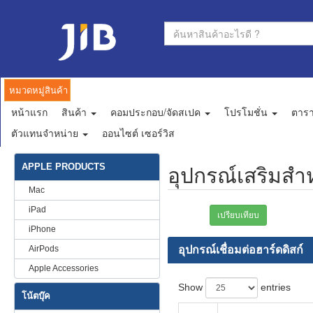
หมวดหมู่สินค้า
หน้าแรก
สินค้า
คอมประกอบ/จัดสเปค
โปรโมชั่น
ตาร
ตัวแทนจำหน่าย
ออนไซต์ เซอร์วิส
APPLE PRODUCTS
อุปกรณ์เสริมสำห
Mac
iPad
เปรียบเทียบ
iPhone
AirPods
อุปกรณ์เชื่อมต่อฮาร์ดดิสก์
Apple Accessories
Show
entries
โน้ตบุ๊ค