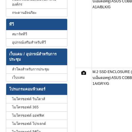
บเอ็มดอททู) ASUS COB
องค์กร
A1A/BLK/G
กระดานอัจฉริยะ
ทีวี
สมาร์ททีวี
อุปกรณ์เสริมสำหรับทีวี
เว็บแคม / อุปกรณ์สำหรับการ
ประชุม
ลำโพงสำหรับการประชุม
M.2 SSD ENCLOSURE (กล
เว็บแคม
บเอ็มดอททู) ASUS COB
1A/GRY/G
โปรแกรมคอมพิวเตอร์
ไมโครซอฟต์ วินโดวส์
ไมโครซอฟต์ 365
ไมโครซอฟต์ ออฟฟิศ
ไมโครซอฟต์ โปรเจกต์