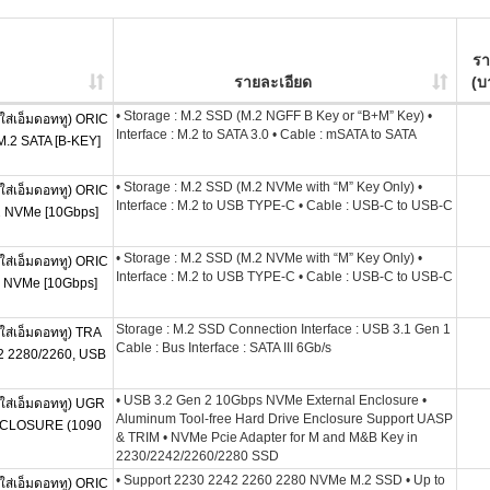
ร
รายละเอียด
(บ
• Storage : M.2 SSD (M.2 NGFF B Key or “B+M” Key) •
ส่เอ็มดอททู) ORIC
Interface : M.2 to SATA 3.0 • Cable : mSATA to SATA
.2 SATA [B-KEY]
• Storage : M.2 SSD (M.2 NVMe with “M” Key Only) •
ส่เอ็มดอททู) ORIC
Interface : M.2 to USB TYPE-C • Cable : USB-C to USB-C
 NVMe [10Gbps]
• Storage : M.2 SSD (M.2 NVMe with “M” Key Only) •
ส่เอ็มดอททู) ORIC
Interface : M.2 to USB TYPE-C • Cable : USB-C to USB-C
 NVMe [10Gbps]
Storage : M.2 SSD Connection Interface : USB 3.1 Gen 1
ส่เอ็มดอททู) TRA
Cable : Bus Interface : SATA III 6Gb/s
 2280/2260, USB
• USB 3.2 Gen 2 10Gbps NVMe External Enclosure •
ส่เอ็มดอททู) UGR
Aluminum Tool-free Hard Drive Enclosure Support UASP
NCLOSURE (1090
& TRIM • NVMe Pcie Adapter for M and M&B Key in
2230/2242/2260/2280 SSD
• Support 2230 2242 2260 2280 NVMe M.2 SSD • Up to
ส่เอ็มดอททู) ORIC