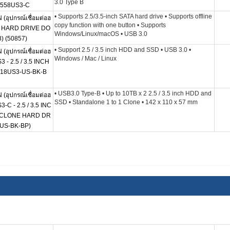
3.0 Type B
6558US3-C
• Supports 2.5/3.5-inch SATA hard drive • Supports offline
อุปกรณ์เชื่อมต่อฮ
copy function with one button • Supports
TA HARD DRIVE DO
Windows/Linux/macOS • USB 3.0
) (50857)
• Support 2.5 / 3.5 inch HDD and SSD • USB 3.0 •
อุปกรณ์เชื่อมต่อฮ
Windows / Mac / Linux
3 - 2.5 / 3.5 INCH
18US3-US-BK-B
• USB3.0 Type-B • Up to 10TB x 2 2.5 / 3.5 inch HDD and
อุปกรณ์เชื่อมต่อฮ
SSD • Standalone 1 to 1 Clone • 142 x 110 x 57 mm
-C - 2.5 / 3.5 INC
1 CLONE HARD DR
US-BK-BP)