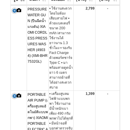
• ใช้งานสะดวก
2,799
-
PRESSURE
โดยไม่ต้อง
WATER GU
เสียบสายไฟ •
N (ปืนฉีดน้ำ
ด้วยแบตเตอรี่
แรงดัน) XIA
ขนาด 200
OMI CORDL
mAh iสามารถ
ใช้งานได้
ESS PRESS
ยาวนาน 1.3
URES WAS
ชั่วโมง • รองรับ
HER (4903
Fact Charge
4) (XMI-BHR
ด้วยพอร์ทชาร์จ
7532GL)
Type C • มา
พร้อมสายดูดน้ำ
ยาว 6 เมตร
สามารถย้ายที่
ได้อย่างสะดวก
สบาย
• เครื่องสูบลม
1,399
-
PORTABLE
ไฟฟ้าแบบพก
AIR PUMP (เ
พา ใช้งานง่าย
ครื่องสูบลมอั
มีน้ำหนักเบา
ตโนมัติแบบพ
เพียง 490 กรัม
กพา) XIAOMI
พกพาไปได้ทุกที่
• มีหน้าจอที่
PORTABLE
บอกค่าตรวจจับ
ELECTRIC A