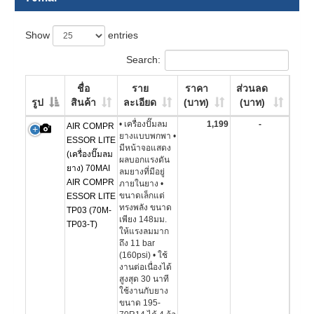
Show
entries
Search:
ชื่อ
ราย
ราคา
ส่วนลด
รูป
สินค้า
ละเอียด
(บาท)
(บาท)
• เครื่องปั๊มลม
1,199
-
AIR COMPR
ยางแบบพกพา •
ESSOR LITE
มีหน้าจอแสดง
(เครื่องปั๊มลม
ผลบอกแรงดัน
ยาง) 70MAI
ลมยางที่มีอยู่
AIR COMPR
ภายในยาง •
ขนาดเล็กแต่
ESSOR LITE
ทรงพลัง ขนาด
TP03 (70M-
เพียง 148มม.
TP03-T)
ให้แรงลมมาก
ถึง 11 bar
(160psi) • ใช้
งานต่อเนื่องได้
สูงสุด 30 นาที
ใช้งานกับยาง
ขนาด 195-