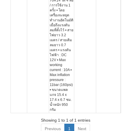
70R14 ได้ 4 ล้อ
/ การใช้งาน 1
ครั้ง • โดย
เครื่องจะหยุด
ทำงานอัตโนมัติ
เมื่อถึงแรงดัน
ลมที่ตั้งไว้ • สาย
ไฟยาว 3.2
เมตร / สายเติม
ลมยาว 0.7
เมตร • แรงดัน
ไฟฟ้า : DC
12V • Max
working
current : 10A •
Max inflation
pressure :
11bar (160psi)
• ขนาดแพค
แกจ 15.4 x
17.4 x 6.7 ซม.
น้ำหนัก 950
กรัม
Showing 1 to 1 of 1 entries
Previous
1
Next