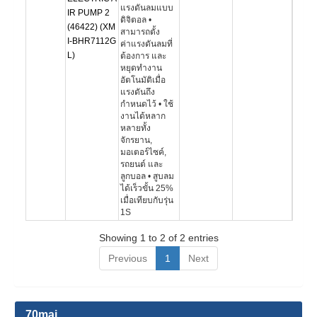
แรงดันลมแบบ
IR PUMP 2
ดิจิตอล •
(46422) (XM
สามารถตั้ง
I-BHR7112G
ค่าแรงดันลมที่
L)
ต้องการ และ
หยุดทำงาน
อัตโนมัติเมื่อ
แรงดันถึง
กำหนดไว้ • ใช้
งานได้หลาก
หลายทั้ง
จักรยาน,
มอเตอร์ไซค์,
รถยนต์ และ
ลูกบอล • สูบลม
ได้เร็วขั้น 25%
เมื่อเทียบกับรุ่น
1S
Showing 1 to 2 of 2 entries
Previous
1
Next
70mai