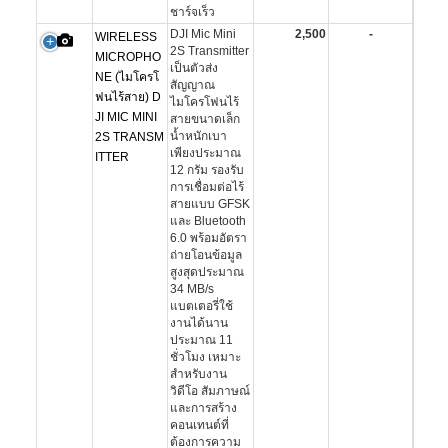
ชาร์จเร็ว
DJI Mic Mini
2,500
-
WIRELESS
2S Transmitter
MICROPHO
เป็นตัวส่ง
NE (ไมโครโ
สัญญาณ
ฟนไร้สาย) D
ไมโครโฟนไร้
JI MIC MINI
สายขนาดเล็ก
น้ำหนักเบา
2S TRANSM
เพียงประมาณ
ITTER
12 กรัม รองรับ
การเชื่อมต่อไร้
สายแบบ GFSK
และ Bluetooth
6.0 พร้อมอัตรา
ถ่ายโอนข้อมูล
สูงสุดประมาณ
34 MB/s
แบตเตอรี่ใช้
งานได้นาน
ประมาณ 11
ชั่วโมง เหมาะ
สำหรับงาน
วิดีโอ สัมภาษณ์
และการสร้าง
คอนเทนต์ที่
ต้องการความ