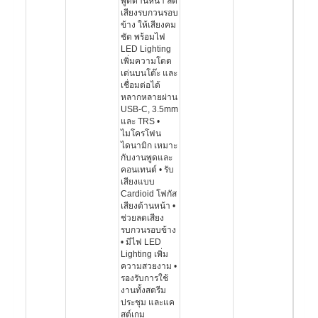
พูดด้านหน้า ลด
เสียงรบกวนรอบ
ข้าง ให้เสียงคม
ชัด พร้อมไฟ
LED Lighting
เพิ่มความโดด
เด่นบนโต๊ะ และ
เชื่อมต่อได้
หลากหลายผ่าน
USB-C, 3.5mm
และ TRS •
ไมโครโฟน
ไดนามิก เหมาะ
กับงานพูดและ
คอนเทนต์ • รับ
เสียงแบบ
Cardioid โฟกัส
เสียงด้านหน้า •
ช่วยลดเสียง
รบกวนรอบข้าง
• มีไฟ LED
Lighting เพิ่ม
ความสวยงาม •
รองรับการใช้
งานทั้งสตรีม
ประชุม และแค
สต์เกม