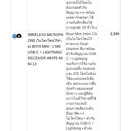
อุปกรณ์ได้โดยไม่
ต้องถอดตัวรับ
สัญญาณ • มาพร้อม
เคสชาร์จพกพา ใช้
งานบันทึกเสียงได้
นานสูงสุด 30 ชั่วโมง
Boya Mini (mini-13)
2,350
WIRELESS MICROPH
เป็นไมโครโฟนไร้
ONE (ไมโครโฟนไร้สา
สายแบบ Dual-
ย) BOYA MINI - 2 MIC
channel ที่มาพร้อม
USB-C + LIGHTNING
ตัวรับสัญญาณ USB-
RECEIVER WHITE MI
C + Lightning
รองรับการใช้งานกับ
NI-13
อุปกรณ์ทั้ง Android
และ iOS โดยไม่ต้อง
ใช้อะแดปเตอร์เพิ่ม
เติม ออกแบบมาเพื่อ
นักสร้างคอนเทนต์
นักข่าว และผู้ที่ต้อ
งการไมค์ไร้สายที่ใช้
งานง่ายและมี
คุณภาพเสียงระดับ
มืออาชีพ • 2
ไมโครโฟน + ตัวรับ
สัญญาณ USB-C /
Lightning • ตัวส่ง