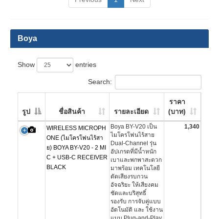
Boya
Show
entries
Search:
ราคา
รูป
ชื่อสินค้า
รายละเอียด
(บาท)
Boya BY-V20 เป็น
1,340
WIRELESS MICROPH
ไมโครโฟนไร้สาย
ONE (ไมโครโฟนไร้สา
Dual-Channel รุ่น
ย) BOYA BY-V20 - 2 MI
อัปเกรดที่มีน้ำหนัก
C + USB-C RECEIVER
เบาและพกพาสะดวก
BLACK
มาพร้อม เทคโนโลยี
ตัดเสียงรบกวน
อัจฉริยะ ให้เสียงคม
ชัดและบริสุทธิ์
รองรับ การจับคู่แบบ
อัตโนมัติ และ ใช้งาน
แบบ Plug-and-Play