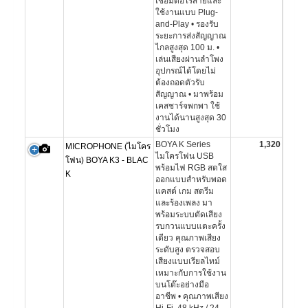
เชื่อมต่อไร้สายและ
ใช้งานแบบ Plug-
and-Play • รองรับ
ระยะการส่งสัญญาณ
ไกลสูงสุด 100 ม. •
เล่นเสียงผ่านลำโพง
อุปกรณ์ได้โดยไม่
ต้องถอดตัวรับ
สัญญาณ • มาพร้อม
เคสชาร์จพกพา ใช้
งานได้นานสูงสุด 30
ชั่วโมง
BOYA K Series
1,320
MICROPHONE (ไมโคร
ไมโครโฟน USB
โฟน) BOYA K3 - BLAC
พร้อมไฟ RGB สดใส
K
ออกแบบสำหรับพอด
แคสต์ เกม สตรีม
และร้องเพลง มา
พร้อมระบบตัดเสียง
รบกวนแบบแตะครั้ง
เดียว คุณภาพเสียง
ระดับสูง ตรวจสอบ
เสียงแบบเรียลไทม์
เหมาะกับการใช้งาน
บนโต๊ะอย่างมือ
อาชีพ • คุณภาพเสียง