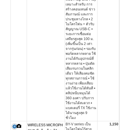
เหมาะสำหรับ การ
สร้างคอนเทนต์ ข่าว
สัมภาษณ์ และการ
ประชุมทางไกล • 2
ไมโครโฟน + ตัวรับ
สัญญาณ USB-C •
ระยะการเชื่อมต่อ
เสถียรสูงสุด 100 ม.
(เพิ่มขึ้นเป็น 2 เท่า
จากรุ่นก่อน) • รองรับ
พอร์ตหลากหลาย ใช้
งานได้กับอุปกรณ์ที่
หลากหลาย • ปุ่มตัด
เสียงรบกวนในคลิก
เดียว ให้เสียงคมชัด
ทุกสถานการณ์ • ใช้
งานง่าย เพียงเสียบ
แล้วใช้งานได้ทันที •
คลิปหนีบหมุนได้
360 องศา ปรับการ
ใช้งานได้สะดวก •
แบตเตอรี่ TX ใช้งาน
ได้นานสูงสุด 9
ชั่วโมง
BY-V series เป็น
1,150
WIRELESS MICROPH
ไมโครโฟนไร้สาย