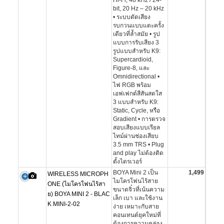
Hi-Fi, 48 kHz / 24-
bit, 20 Hz – 20 kHz
• ระบบตัดเสียง
รบกวนแบบแตะครั้ง
เดียวที่ล้ำสมัย • รูป
แบบการรับเสียง 3
รูปแบบสำหรับ K9:
Supercardioid,
Figure-8, และ
Omnidirectional •
ไฟ RGB พร้อม
เอฟเฟกต์สีสันสดใส
3 แบบสำหรับ K9:
Static, Cycle, หรือ
Gradient • การตรวจ
สอบเสียงแบบเรียล
ไทม์ผ่านช่องเสียบ
3.5 mm TRS • Plug
and play ไม่ต้องติด
ตั้งไดรเวอร์
BOYA Mini 2 เป็น
1,499
WIRELESS MICROPH
ไมโครโฟนไร้สาย
ONE (ไมโครโฟนไร้สา
ขนาดจิ๋วที่เน้นความ
ย) BOYA MINI 2 - BLAC
เล็ก เบา และใช้งาน
K MINI-2-02
ง่าย เหมาะกับสาย
คอนเทนต์ยุคใหม่ที่
ต้องการความคล่อง