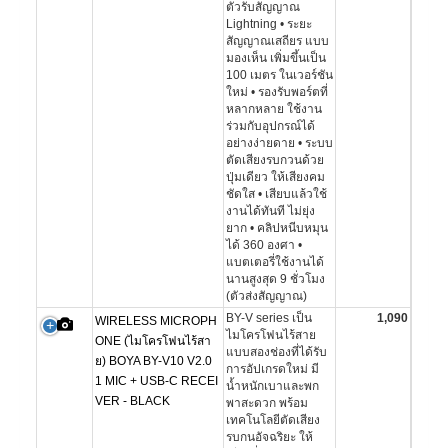
ตัวรับสัญญาณ
Lightning • ระยะ
สัญญาณเสถียร แบบ
มองเห็น เพิ่มขึ้นเป็น
100 เมตร ในเวอร์ชัน
ใหม่ • รองรับพอร์ตที่
หลากหลาย ใช้งาน
ร่วมกับอุปกรณ์ได้
อย่างง่ายดาย • ระบบ
ตัดเสียงรบกวนด้วย
ปุ่มเดียว ให้เสียงคม
ชัดใส • เสียบแล้วใช้
งานได้ทันที ไม่ยุ่ง
ยาก • คลิปหนีบหมุน
ได้ 360 องศา •
แบตเตอรี่ใช้งานได้
นานสูงสุด 9 ชั่วโมง
(ตัวส่งสัญญาณ)
BY-V series เป็น
1,090
WIRELESS MICROPH
ไมโครโฟนไร้สาย
ONE (ไมโครโฟนไร้สา
แบบสองช่องที่ได้รับ
ย) BOYA BY-V10 V2.0
การอัปเกรดใหม่ มี
1 MIC + USB-C RECEI
น้ำหนักเบาและพก
VER - BLACK
พาสะดวก พร้อม
เทคโนโลยีตัดเสียง
รบกนอัจฉริยะ ให้