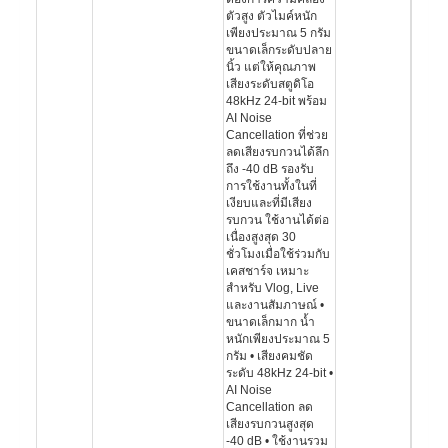
ตัวสูง ตัวไมค์หนัก
เพียงประมาณ 5 กรัม
ขนาดเล็กระดับปลาย
นิ้ว แต่ให้คุณภาพ
เสียงระดับสตูดิโอ
48kHz 24-bit พร้อม
AI Noise
Cancellation ที่ช่วย
ลดเสียงรบกวนได้ลึก
ถึง -40 dB รองรับ
การใช้งานทั้งในที่
เงียบและที่มีเสียง
รบกวน ใช้งานได้ต่อ
เนื่องสูงสุด 30
ชั่วโมงเมื่อใช้ร่วมกับ
เคสชาร์จ เหมาะ
สำหรับ Vlog, Live
และงานสัมภาษณ์ •
ขนาดเล็กมาก น้ำ
หนักเพียงประมาณ 5
กรัม • เสียงคมชัด
ระดับ 48kHz 24-bit •
AI Noise
Cancellation ลด
เสียงรบกวนสูงสุด
-40 dB • ใช้งานรวม