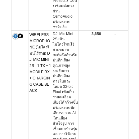
Presets 3 แบบ
• เชื่อมต่อตรง
ผ่าน
OsmoAudio
พร้อมระบบ
ชาร์จเร็ว
DJI Mic Mini
3,650
-
WIRELESS
2S เป็น
MICROPHO
ไมโครโฟนไร้
NE (ไมโครโ
สายขนาด
ฟนไร้สาย) D
กะทัดรัดสำหรับ
JI MIC MINI
บันทึกเสียง
คุณภาพสูง
2S - 1 TX + 1
รองรับการ
MOBILE RX
บันทึกเสียง
+ CHARGIN
ภายในและ
G CASE BL
โหมด 32-bit
ACK
Float เพื่อเก็บ
รายละเอียด
เสียงได้กว้างขึ้น
พร้อมระบบตัด
เสียงรบกวน AI
โทนเสียง
สำเร็จรูป การ
เชื่อมต่อข้ามรุ่น
และการใช้งาน