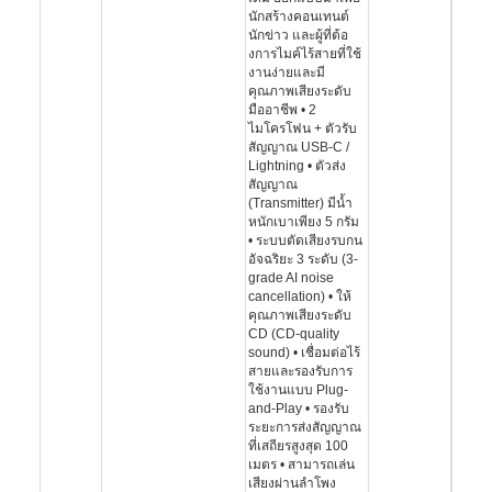
นักสร้างคอนเทนต์
นักข่าว และผู้ที่ต้อ
งการไมค์ไร้สายที่ใช้
งานง่ายและมี
คุณภาพเสียงระดับ
มืออาชีพ • 2
ไมโครโฟน + ตัวรับ
สัญญาณ USB-C /
Lightning • ตัวส่ง
สัญญาณ
(Transmitter) มีน้ำ
หนักเบาเพียง 5 กรัม
• ระบบตัดเสียงรบกน
อัจฉริยะ 3 ระดับ (3-
grade AI noise
cancellation) • ให้
คุณภาพเสียงระดับ
CD (CD-quality
sound) • เชื่อมต่อไร้
สายและรองรับการ
ใช้งานแบบ Plug-
and-Play • รองรับ
ระยะการส่งสัญญาณ
ที่เสถียรสูงสุด 100
เมตร • สามารถเล่น
เสียงผ่านลำโพง