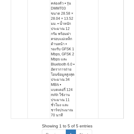
คล่องตัว • รุ่น
DMMT03
ขนาด 28.58 ×
28.04 × 13.52
มม. • น้ำหนัก
ประมาณ 12
กรัม พร้อมฝา
ครอบแม่เหล็ก
ด้านหน้า •
รองรับ GFSK 1
Mbps, GFSK 2
Mbps และ
Bluetooth 6.0 •
อัตราการถ่าย
โอนข้อมูลสูงสุด
ประมาณ 34
MB/s •
แบตเตอรี่ 124
mAh ใช้งาน
ประมาณ 11
ชั่วโมง และ
ชาร์จประมาณ
70 นาที
Showing 1 to 5 of 5 entries