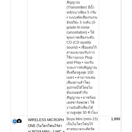
สัญญาณ
(Transmitter) มีน้ำ
หนักเบาเพียง 5 กรัม
• ระบบตัดเสียงรบกน
อัจฉริยะ 3 ระดับ (3-
grade AI noise
cancellation) • ให้
คุณภาพเสียงระดับ
CD (CD-quality
sound) • เชื่อมต่อไร้
สายและรองรับการ
ใช้งานแบบ Plug-
and-Play • รองรับ
ระยะการส่งสัญญาณ
ที่เสถียรสูงสุด 100
เมตร • สามารถเล่น
เสียงผ่านลำโพง
อุปกรณ์ได้โดยไม่
ต้องถอดตัวรับ
สัญญาณ • มาพร้อม
เคสชาร์จพกพา ใช้
งานบันทึกเสียงได้
นานสูงสุด 30 ชั่วโมง
Boya Mini (mini-15)
1,990
WIRELESS MICROPH
เป็นไมโครโฟนไร้
ONE (ไมโครโฟนไร้สา
สายขนาดกะทัดรัด
ย) BOYA MINI - 2 MIC +