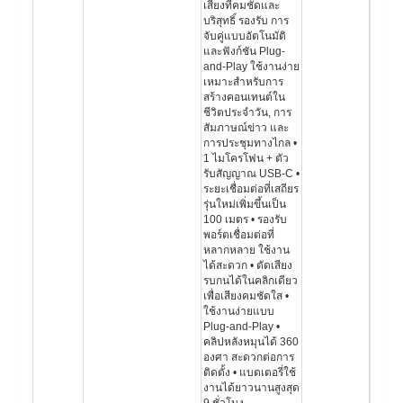
เสียงที่คมชัดและ
บริสุทธิ์ รองรับ การ
จับคู่แบบอัตโนมัติ
และฟังก์ชัน Plug-
and-Play ใช้งานง่าย
เหมาะสำหรับการ
สร้างคอนเทนต์ใน
ชีวิตประจำวัน, การ
สัมภาษณ์ข่าว และ
การประชุมทางไกล •
1 ไมโครโฟน + ตัว
รับสัญญาณ USB-C •
ระยะเชื่อมต่อที่เสถียร
รุ่นใหม่เพิ่มขึ้นเป็น
100 เมตร • รองรับ
พอร์ตเชื่อมต่อที่
หลากหลาย ใช้งาน
ได้สะดวก • ตัดเสียง
รบกนได้ในคลิกเดียว
เพื่อเสียงคมชัดใส •
ใช้งานง่ายแบบ
Plug-and-Play •
คลิปหลังหมุนได้ 360
องศา สะดวกต่อการ
ติดตั้ง • แบตเตอรี่ใช้
งานได้ยาวนานสูงสุด