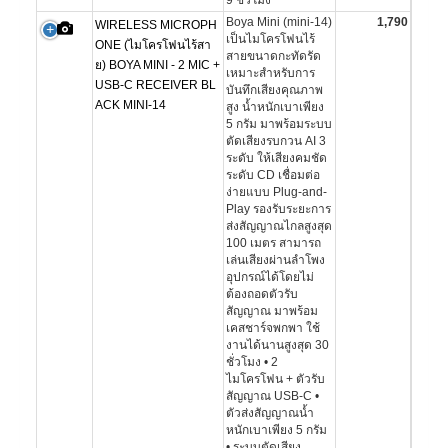
9 ชั่วโมง
Boya Mini (mini-14)
1,790
WIRELESS MICROPH
เป็นไมโครโฟนไร้
ONE (ไมโครโฟนไร้สา
สายขนาดกะทัดรัด
ย) BOYA MINI - 2 MIC +
เหมาะสำหรับการ
USB-C RECEIVER BL
บันทึกเสียงคุณภาพ
ACK MINI-14
สูง น้ำหนักเบาเพียง
5 กรัม มาพร้อมระบบ
ตัดเสียงรบกวน AI 3
ระดับ ให้เสียงคมชัด
ระดับ CD เชื่อมต่อ
ง่ายแบบ Plug-and-
Play รองรับระยะการ
ส่งสัญญาณไกลสูงสุด
100 เมตร สามารถ
เล่นเสียงผ่านลำโพง
อุปกรณ์ได้โดยไม่
ต้องถอดตัวรับ
สัญญาณ มาพร้อม
เคสชาร์จพกพา ใช้
งานได้นานสูงสุด 30
ชั่วโมง • 2
ไมโครโฟน + ตัวรับ
สัญญาณ USB-C •
ตัวส่งสัญญาณน้ำ
หนักเบาเพียง 5 กรัม
• ระบบตัดเสียง