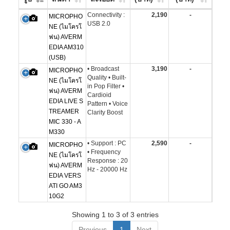
Connectivity :
2,190
-
MICROPHO
USB 2.0
NE (ไมโครโ
ฟน) AVERM
EDIA AM310
(USB)
• Broadcast
3,190
-
MICROPHO
Quality • Built-
NE (ไมโครโ
in Pop Filter •
ฟน) AVERM
Cardioid
EDIA LIVE S
Pattern • Voice
TREAMER
Clarity Boost
MIC 330 - A
M330
• Support : PC
2,590
-
MICROPHO
• Frequency
NE (ไมโครโ
Response : 20
ฟน) AVERM
Hz - 20000 Hz
EDIA VERS
ATI GO AM3
10G2
Showing 1 to 3 of 3 entries
Previous
1
Next