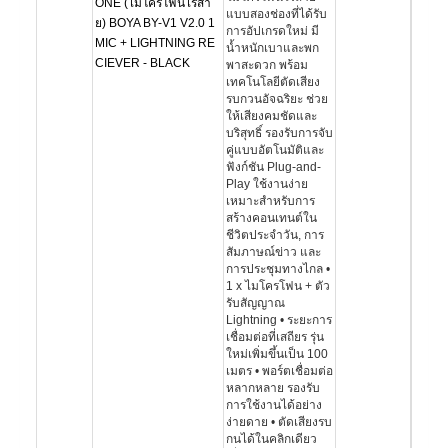
ONE (ไมโครโฟนไร้สา
แบบสองช่องที่ได้รับ
ย) BOYA BY-V1 V2.0 1
การอัปเกรดใหม่ มี
MIC + LIGHTNING RE
น้ำหนักเบาและพก
CIEVER - BLACK
พาสะดวก พร้อม
เทคโนโลยีตัดเสียง
รบกวนอัจฉริยะ ช่วย
ให้เสียงคมชัดและ
บริสุทธิ์ รองรับการจับ
คู่แบบอัตโนมัติและ
ฟังก์ชัน Plug-and-
Play ใช้งานง่าย
เหมาะสำหรับการ
สร้างคอนเทนต์ใน
ชีวิตประจำวัน, การ
สัมภาษณ์ข่าว และ
การประชุมทางไกล •
1 x ไมโครโฟน + ตัว
รับสัญญาณ
Lightning • ระยะการ
เชื่อมต่อที่เสถียร รุ่น
ใหม่เพิ่มขึ้นเป็น 100
เมตร • พอร์ตเชื่อมต่อ
หลากหลาย รองรับ
การใช้งานได้อย่าง
ง่ายดาย • ตัดเสียงรบ
กนได้ในคลิกเดียว