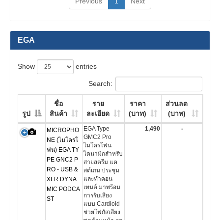
Previous
1
Next
EGA
Show
entries
Search:
ชื่อ
ราย
ราคา
ส่วนลด
รูป
สินค้า
ละเอียด
(บาท)
(บาท)
EGA Type
1,490
-
MICROPHO
GMC2 Pro
NE (ไมโครโ
ไมโครโฟน
ฟน) EGA TY
ไดนามิกสำหรับ
PE GNC2 P
สายสตรีม แค
RO - USB &
สต์เกม ประชุม
และทำคอน
XLR DYNA
เทนต์ มาพร้อม
MIC PODCA
การรับเสียง
ST
แบบ Cardioid
ช่วยโฟกัสเสียง