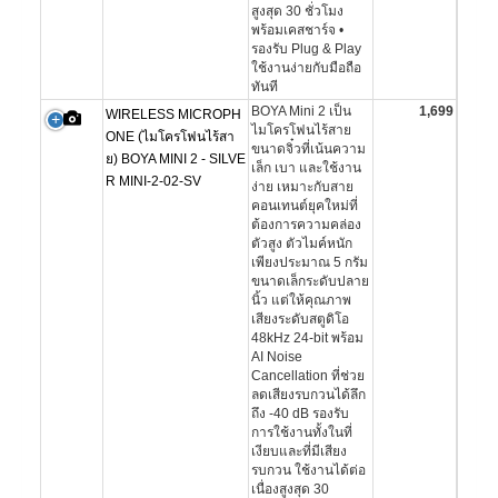
สูงสุด 30 ชั่วโมง
พร้อมเคสชาร์จ •
รองรับ Plug & Play
ใช้งานง่ายกับมือถือ
ทันที
BOYA Mini 2 เป็น
1,699
WIRELESS MICROPH
ไมโครโฟนไร้สาย
ONE (ไมโครโฟนไร้สา
ขนาดจิ๋วที่เน้นความ
ย) BOYA MINI 2 - SILVE
เล็ก เบา และใช้งาน
R MINI-2-02-SV
ง่าย เหมาะกับสาย
คอนเทนต์ยุคใหม่ที่
ต้องการความคล่อง
ตัวสูง ตัวไมค์หนัก
เพียงประมาณ 5 กรัม
ขนาดเล็กระดับปลาย
นิ้ว แต่ให้คุณภาพ
เสียงระดับสตูดิโอ
48kHz 24-bit พร้อม
AI Noise
Cancellation ที่ช่วย
ลดเสียงรบกวนได้ลึก
ถึง -40 dB รองรับ
การใช้งานทั้งในที่
เงียบและที่มีเสียง
รบกวน ใช้งานได้ต่อ
เนื่องสูงสุด 30