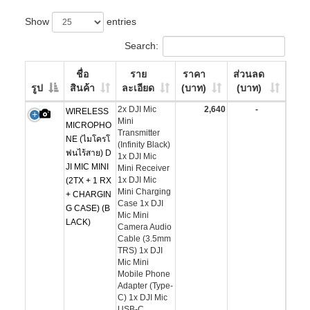
Show
entries
Search:
ชื่อ
ราย
ราคา
ส่วนลด
รูป
สินค้า
ละเอียด
(บาท)
(บาท)
2x DJI Mic
2,640
-
WIRELESS
Mini
MICROPHO
Transmitter
NE (ไมโครโ
(Infinity Black)
ฟนไร้สาย) D
1x DJI Mic
JI MIC MINI
Mini Receiver
1x DJI Mic
(2TX + 1 RX
Mini Charging
+ CHARGIN
Case 1x DJI
G CASE) (B
Mic Mini
LACK)
Camera Audio
Cable (3.5mm
TRS) 1x DJI
Mic Mini
Mobile Phone
Adapter (Type-
C) 1x DJI Mic
USB-C