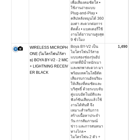
เพื่อเสียงคมชัดใส •
ใช้งานง่ายแบบ
Plug-and-Play •
คลิปหลังหมุนได้ 360
องศา สะดวกต่อการ
ติดตั้ง • แบตเตอรี่ใช้
งานได้ยาวนานสูงสุด
9 ชั่วโมง
Boya BY-V2 เป็น
1,490
WIRELESS MICROPH
ไมโครโฟนไร้สาย
ONE (ไมโครโฟนไร้สา
แบบสองช่องรุ่นอัป
ย) BOYA BY-V2 - 2 MIC
เกรดที่มีน้ำหนักเบา
+ LIGHTNING RECEIV
และพกพาสะดวก มา
ER BLACK
พร้อมเทคโนโลยีตัด
เสียงรบกวนอัจฉริยะ
ให้เสียงที่คมชัดและ
บริสุทธิ์ ด้วยระบบจับ
คู่แบบอัตโนมัติและ
ฟังก์ชันเสียบแล้วใช้
งานได้ทันที จึง
เหมาะสำหรับการ
สร้างเนื้อหาประจำ
วัน การสัมภาษณ์
ข่าว และการสนทนา
ทางไกล •
ไมโครโฟน 2 ตัว +