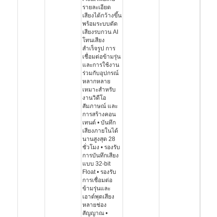
รายละเอียด
เสียงได้กว้างขึ้น
พร้อมระบบตัด
เสียงรบกวน AI
โทนเสียง
สำเร็จรูป การ
เชื่อมต่อข้ามรุ่น
และการใช้งาน
ร่วมกับอุปกรณ์
หลากหลาย
เหมาะสำหรับ
งานวิดีโอ
สัมภาษณ์ และ
การสร้างคอน
เทนต์ • บันทึก
เสียงภายในได้
นานสูงสุด 28
ชั่วโมง • รองรับ
การบันทึกเสียง
แบบ 32-bit
Float • รองรับ
การเชื่อมต่อ
ข้ามรุ่นและ
เอาต์พุตเสียง
หลายช่อง
สัญญาณ •