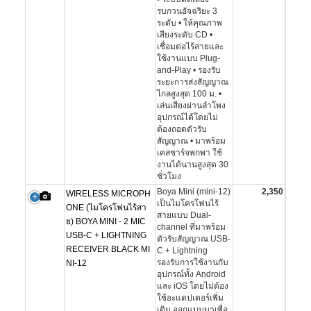
รบกวนอัจฉริยะ 3
ระดับ • ให้คุณภาพ
เสียงระดับ CD •
เชื่อมต่อไร้สายและ
ใช้งานแบบ Plug-
and-Play • รองรับ
ระยะการส่งสัญญาณ
ไกลสูงสุด 100 ม. •
เล่นเสียงผ่านลำโพง
อุปกรณ์ได้โดยไม่
ต้องถอดตัวรับ
สัญญาณ • มาพร้อม
เคสชาร์จพกพา ใช้
งานได้นานสูงสุด 30
ชั่วโมง
Boya Mini (mini-12)
2,350
WIRELESS MICROPH
เป็นไมโครโฟนไร้
ONE (ไมโครโฟนไร้สา
สายแบบ Dual-
ย) BOYA MINI - 2 MIC
channel ที่มาพร้อม
USB-C + LIGHTNING
ตัวรับสัญญาณ USB-
RECEIVER BLACK MI
C + Lightning
รองรับการใช้งานกับ
NI-12
อุปกรณ์ทั้ง Android
และ iOS โดยไม่ต้อง
ใช้อะแดปเตอร์เพิ่ม
เติม ออกแบบมาเพื่อ