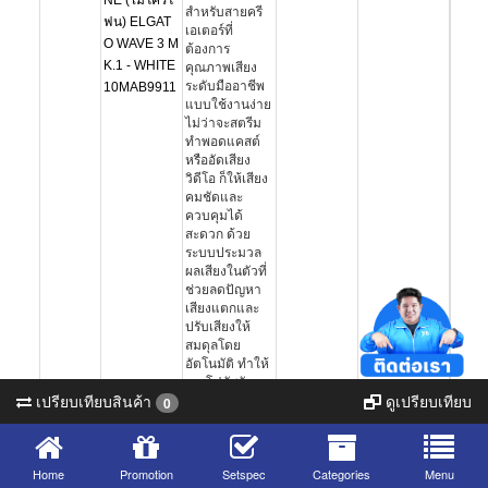
NE (ไมโครโ
สำหรับสายครี
ฟน) ELGAT
เอเตอร์ที่
O WAVE 3 M
ต้องการ
K.1 - WHITE
คุณภาพเสียง
ระดับมืออาชีพ
10MAB9911
แบบใช้งานง่าย
ไม่ว่าจะสตรีม
ทำพอดแคสต์
หรืออัดเสียง
วิดีโอ ก็ให้เสียง
คมชัดและ
ควบคุมได้
สะดวก ด้วย
ระบบประมวล
ผลเสียงในตัวที่
ช่วยลดปัญหา
เสียงแตกและ
ปรับเสียงให้
สมดุลโดย
อัตโนมัติ ทำให้
คุณโฟกัสกับ
เปรียบเทียบสินค้า
ดูเปรียบเทียบ
คอนเทนต์ได้
0
เต็มที่โดยไม่
ต้องกังวลเรื่อง
เสียง • ไมค์แบบ
Home
Promotion
Setspec
Categories
Menu
Condenser /