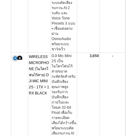
ระบบตัดเสียง
รบกวน AI 2
ระดับ และ
Voice Tone
Presets 3 แบบ
• เชื่อมต่อตรง
ผ่าน
OsmoAudio
พร้อมระบบ
ชาร์จเร็ว
DJI Mic Mini
3,650
-
WIRELESS
2S เป็น
MICROPHO
ไมโครโฟนไร้
NE (ไมโครโ
สายขนาด
ฟนไร้สาย) D
กะทัดรัดสำหรับ
JI MIC MINI
บันทึกเสียง
คุณภาพสูง
2S - 1TX + 1
รองรับการ
RX BLACK
บันทึกเสียง
ภายในและ
โหมด 32-bit
Float เพื่อเก็บ
รายละเอียด
เสียงได้กว้างขึ้น
พร้อมระบบตัด
เสียงรบกวน AI