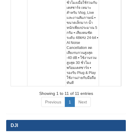
ชั่วโมงเมื่อใช้ร่วมกับ
เคสชาร์จ เหมาะ
สำหรับ Vlog, Live
และงานสัมภาษณ์ •
ขนาดเล็กมาก น้ำ
หนักเพียงประมาณ 5
กรัม • เสียงคมชัด
ระดับ 48kHz 24-bit •
AI Noise
Cancellation ลด
เสียงรบกวนสูงสุด
-40 dB • ใช้งานรวม
สูงสุด 30 ชั่วโมง
พร้อมเคสชาร์จ •
รองรับ Plug & Play
ใช้งานง่ายกับมือถือ
ทันที
Showing 1 to 11 of 11 entries
Previous
1
Next
DJI