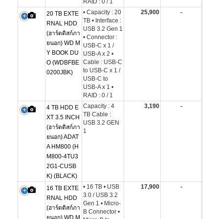
RAID : 0 / 1
• Capacity : 20
25,900
-
20 TB EXTE
TB • Interface :
RNAL HDD
USB 3.2 Gen 1
(ฮาร์ดดิสก์ภา
• Connector :
ยนอก) WD M
USB-C x 1 /
Y BOOK DU
USB-A x 2 •
Cable : USB-C
O (WDBFBE
to USB-C x 1 /
0200JBK)
USB-C to
USB-A x 1 •
RAID : 0 / 1
Capacity : 4
3,190
-
4 TB HDD E
TB Cable :
XT 3.5 INCH
USB 3.2 GEN
(ฮาร์ดดิสก์ภา
1
ยนอก) ADAT
A HM800 (H
M800-4TU3
2G1-CUSB
K) (BLACK)
• 16 TB • USB
17,900
-
16 TB EXTE
3.0 / USB 3.2
RNAL HDD
Gen 1 • Micro-
(ฮาร์ดดิสก์ภา
B Connector •
ยนอก) WD M