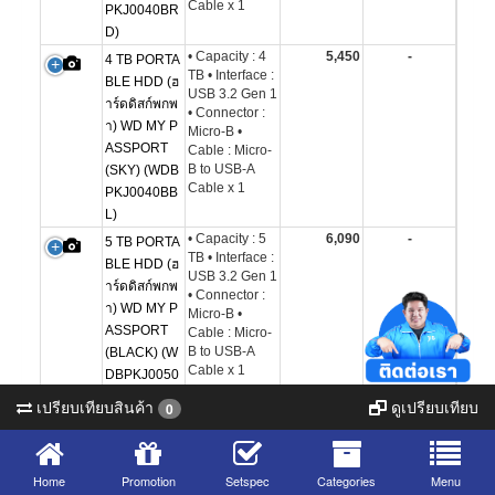
Cable x 1
PKJ0040BR
D)
• Capacity : 4
5,450
-
4 TB PORTA
TB • Interface :
BLE HDD (ฮ
USB 3.2 Gen 1
าร์ดดิสก์พกพ
• Connector :
า) WD MY P
Micro-B •
ASSPORT
Cable : Micro-
B to USB-A
(SKY) (WDB
Cable x 1
PKJ0040BB
L)
• Capacity : 5
6,090
-
5 TB PORTA
TB • Interface :
BLE HDD (ฮ
USB 3.2 Gen 1
าร์ดดิสก์พกพ
• Connector :
า) WD MY P
Micro-B •
ASSPORT
Cable : Micro-
B to USB-A
(BLACK) (W
Cable x 1
DBPKJ0050
BBK)
เปรียบเทียบสินค้า
ดูเปรียบเทียบ
0
• Capacity : 2
4,290
-
2 TB PORTA
TB • Interface :
BLE HDD (ฮ
USB 3.0 •
าร์ดดิสก์พกพ
Connector :
Home
Promotion
Setspec
Categories
Menu
า) WD MY P