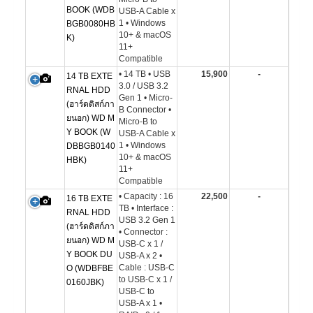
BOOK (WDB
USB-A Cable x
1 • Windows
BGB0080HB
10+ & macOS
K)
11+
Compatible
• 14 TB • USB
15,900
-
14 TB EXTE
3.0 / USB 3.2
RNAL HDD
Gen 1 • Micro-
(ฮาร์ดดิสก์ภา
B Connector •
ยนอก) WD M
Micro-B to
Y BOOK (W
USB-A Cable x
1 • Windows
DBBGB0140
10+ & macOS
HBK)
11+
Compatible
• Capacity : 16
22,500
-
16 TB EXTE
TB • Interface :
RNAL HDD
USB 3.2 Gen 1
(ฮาร์ดดิสก์ภา
• Connector :
ยนอก) WD M
USB-C x 1 /
Y BOOK DU
USB-A x 2 •
Cable : USB-C
O (WDBFBE
to USB-C x 1 /
0160JBK)
USB-C to
USB-A x 1 •