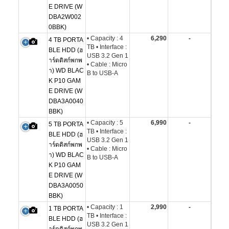
E DRIVE (W
DBA2W002
0BBK)
• Capacity : 4
6,290
-
4 TB PORTA
TB • Interface :
BLE HDD (ฮ
USB 3.2 Gen 1
าร์ดดิสก์พกพ
• Cable : Micro
า) WD BLAC
B to USB-A
K P10 GAM
E DRIVE (W
DBA3A0040
BBK)
• Capacity : 5
6,990
-
5 TB PORTA
TB • Interface :
BLE HDD (ฮ
USB 3.2 Gen 1
าร์ดดิสก์พกพ
• Cable : Micro
า) WD BLAC
B to USB-A
K P10 GAM
E DRIVE (W
DBA3A0050
BBK)
• Capacity : 1
2,990
-
1 TB PORTA
TB • Interface :
BLE HDD (ฮ
USB 3.2 Gen 1