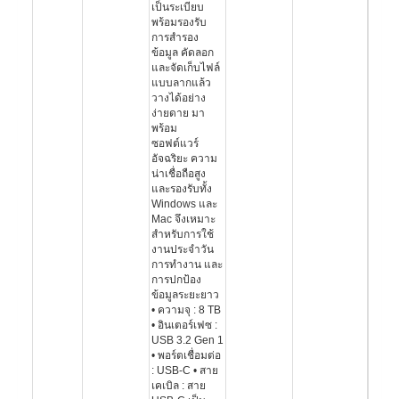
เป็นระเบียบ
พร้อมรองรับ
การสำรอง
ข้อมูล คัดลอก
และจัดเก็บไฟล์
แบบลากแล้ว
วางได้อย่าง
ง่ายดาย มา
พร้อม
ซอฟต์แวร์
อัจฉริยะ ความ
น่าเชื่อถือสูง
และรองรับทั้ง
Windows และ
Mac จึงเหมาะ
สำหรับการใช้
งานประจำวัน
การทำงาน และ
การปกป้อง
ข้อมูลระยะยาว
• ความจุ : 8 TB
• อินเตอร์เฟซ :
USB 3.2 Gen 1
• พอร์ตเชื่อมต่อ
: USB-C • สาย
เคเบิล : สาย