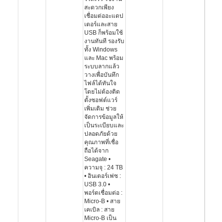
สะดวกเพียง
เชื่อมต่ออะแดป
เตอร์และสาย
USB ก็พร้อมใช้
งานทันที รองรับ
ทั้ง Windows
และ Mac พร้อม
ระบบลากแล้ว
วางเพื่อบันทึก
ไฟล์ได้ทันใจ
โดยไม่ต้องติด
ตั้งซอฟต์แวร์
เพิ่มเติม ช่วย
จัดการข้อมูลให้
เป็นระเบียบและ
ปลอดภัยด้วย
คุณภาพที่เชื่อ
ถือได้จาก
Seagate •
ความจุ : 24 TB
• อินเตอร์เฟซ :
USB 3.0 •
พอร์ตเชื่อมต่อ :
Micro-B • สาย
เคเบิล : สาย
Micro-B เป็น