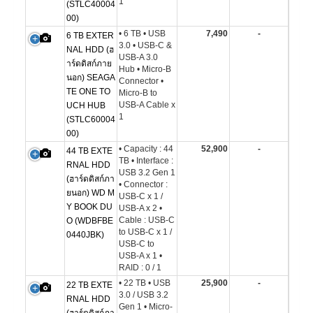
1
(STLC40004
00)
• 6 TB • USB
7,490
-
6 TB EXTER
3.0 • USB-C &
NAL HDD (ฮ
USB-A 3.0
าร์ดดิสก์ภาย
Hub • Micro-B
นอก) SEAGA
Connector •
TE ONE TO
Micro-B to
USB-A Cable x
UCH HUB
1
(STLC60004
00)
• Capacity : 44
52,900
-
44 TB EXTE
TB • Interface :
RNAL HDD
USB 3.2 Gen 1
(ฮาร์ดดิสก์ภา
• Connector :
ยนอก) WD M
USB-C x 1 /
Y BOOK DU
USB-A x 2 •
Cable : USB-C
O (WDBFBE
to USB-C x 1 /
0440JBK)
USB-C to
USB-A x 1 •
RAID : 0 / 1
• 22 TB • USB
25,900
-
22 TB EXTE
3.0 / USB 3.2
RNAL HDD
Gen 1 • Micro-