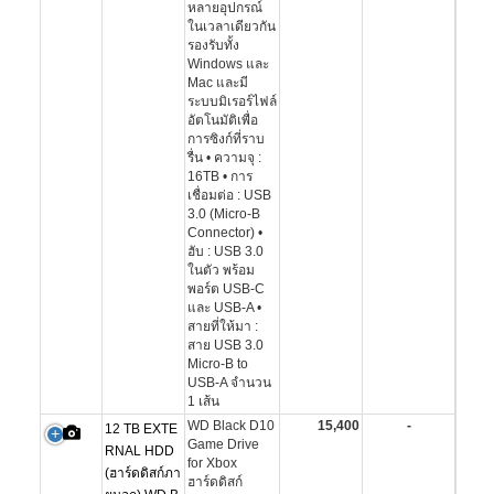
หลายอุปกรณ์
ในเวลาเดียวกัน
รองรับทั้ง
Windows และ
Mac และมี
ระบบมิเรอร์ไฟล์
อัตโนมัติเพื่อ
การซิงก์ที่ราบ
รื่น • ความจุ :
16TB • การ
เชื่อมต่อ : USB
3.0 (Micro-B
Connector) •
ฮับ : USB 3.0
ในตัว พร้อม
พอร์ต USB-C
และ USB-A •
สายที่ให้มา :
สาย USB 3.0
Micro-B to
USB-A จำนวน
1 เส้น
WD Black D10
15,400
-
12 TB EXTE
Game Drive
RNAL HDD
for Xbox
(ฮาร์ดดิสก์ภา
ฮาร์ดดิสก์