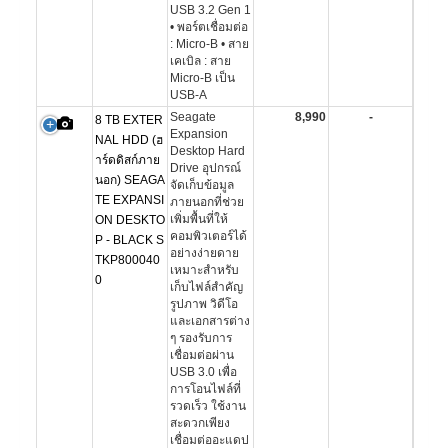
USB 3.2 Gen 1
• พอร์ตเชื่อมต่อ
: Micro-B • สาย
เคเบิล : สาย
Micro-B เป็น
USB-A
Seagate
8,990
-
8 TB EXTER
Expansion
NAL HDD (ฮ
Desktop Hard
าร์ดดิสก์ภาย
Drive อุปกรณ์
นอก) SEAGA
จัดเก็บข้อมูล
TE EXPANSI
ภายนอกที่ช่วย
เพิ่มพื้นที่ให้
ON DESKTO
คอมพิวเตอร์ได้
P - BLACK S
อย่างง่ายดาย
TKP800040
เหมาะสำหรับ
0
เก็บไฟล์สำคัญ
รูปภาพ วิดีโอ
และเอกสารต่าง
ๆ รองรับการ
เชื่อมต่อผ่าน
USB 3.0 เพื่อ
การโอนไฟล์ที่
รวดเร็ว ใช้งาน
สะดวกเพียง
เชื่อมต่ออะแดป