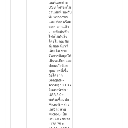
เตอร์และสาย
USB ก็พร้อมใช้
งานทันที รองรับ
ทั้ง Windows
และ Mac พร้อม
ระบบลากแล้ว
วางเพื่อบันทึก
ไฟล์ได้ทันใจ
โดยไม่ต้องติด
ตั้งซอฟต์แวร์
เพิ่มเติม ช่วย
จัดการข้อมูลให้
เป็นระเบียบและ
ปลอดภัยด้วย
คุณภาพที่เชื่อ
ถือได้จาก
Seagate •
ความจุ : 8 TB •
อินเตอร์เฟซ :
USB 3.0 •
พอร์ตเชื่อมต่อ :
Micro-B • สาย
เคเบิล : สาย
Micro-B เป็น
USB-A • ขนาด
: 178.75 x