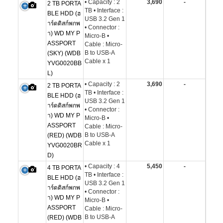
• Capacity : 2
3,690
-
2 TB PORTA
TB • Interface :
BLE HDD (ฮ
USB 3.2 Gen 1
าร์ดดิสก์พกพ
• Connector :
า) WD MY P
Micro-B •
ASSPORT
Cable : Micro-
B to USB-A
(SKY) (WDB
Cable x 1
YVG0020BB
L)
• Capacity : 2
3,690
-
2 TB PORTA
TB • Interface :
BLE HDD (ฮ
USB 3.2 Gen 1
าร์ดดิสก์พกพ
• Connector :
า) WD MY P
Micro-B •
ASSPORT
Cable : Micro-
B to USB-A
(RED) (WDB
Cable x 1
YVG0020BR
D)
• Capacity : 4
5,450
-
4 TB PORTA
TB • Interface :
BLE HDD (ฮ
USB 3.2 Gen 1
าร์ดดิสก์พกพ
• Connector :
า) WD MY P
Micro-B •
ASSPORT
Cable : Micro-
B to USB-A
(RED) (WDB