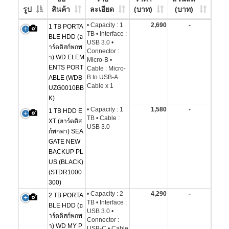
รูป
สินค้า
ละเอียด
(บาท)
(บาท)
• Capacity : 1
2,690
-
1 TB PORTA
TB • Interface :
BLE HDD (ฮ
USB 3.0 •
าร์ดดิสก์พกพ
Connector :
า) WD ELEM
Micro-B •
ENTS PORT
Cable : Micro-
B to USB-A
ABLE (WDB
Cable x 1
UZG0010BB
K)
• Capacity : 1
1,580
-
1 TB HDD E
TB • Cable :
XT (ฮาร์ดดิส
USB 3.0
ก์พกพา) SEA
GATE NEW
BACKUP PL
US (BLACK)
(STDR1000
300)
• Capacity : 2
4,290
-
2 TB PORTA
TB • Interface :
BLE HDD (ฮ
USB 3.0 •
าร์ดดิสก์พกพ
Connector :
า) WD MY P
USB-C • Cable