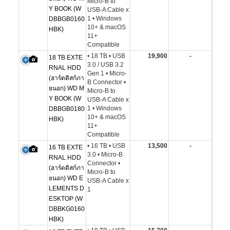
Micro-B to
Y BOOK (W
USB-A Cable x
1 • Windows
DBBGB0160
10+ & macOS
HBK)
11+
Compatible
• 18 TB • USB
19,900
-
18 TB EXTE
3.0 / USB 3.2
RNAL HDD
Gen 1 • Micro-
(ฮาร์ดดิสก์ภา
B Connector •
ยนอก) WD M
Micro-B to
Y BOOK (W
USB-A Cable x
1 • Windows
DBBGB0180
10+ & macOS
HBK)
11+
Compatible
• 16 TB • USB
13,500
-
16 TB EXTE
3.0 • Micro-B
RNAL HDD
Connector •
(ฮาร์ดดิสก์ภา
Micro-B to
ยนอก) WD E
USB-A Cable x
LEMENTS D
1
ESKTOP (W
DBBKG0160
HBK)