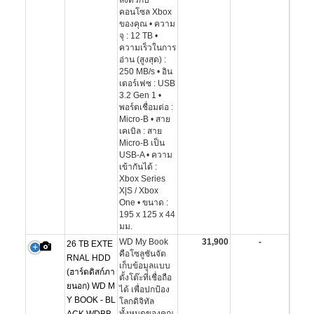
ลงตัวกับ
คอนโซล Xbox
ของคุณ • ความ
จุ : 12 TB •
ความเร็วในการ
อ่าน (สูงสุด) :
250 MB/s • อิน
เตอร์เฟซ : USB
3.2 Gen 1 •
พอร์ตเชื่อมต่อ :
Micro-B • สาย
เคเบิล : สาย
Micro-B เป็น
USB-A • ความ
เข้ากันได้ :
Xbox Series
X|S / Xbox
One • ขนาด :
195 x 125 x 44
มม.
WD My Book
31,900
-
26 TB EXTE
คือโซลูชันจัด
RNAL HDD
เก็บข้อมูลแบบ
(ฮาร์ดดิสก์ภา
ตั้งโต๊ะที่เชื่อถือ
ยนอก) WD M
ได้ เพื่อปกป้อง
Y BOOK - BL
โลกดิจิทัล
ทั้งหมดของคุณ