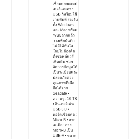
เชื่อมต่ออะแดป
เตอร์และสาย
USB ก็พร้อมใช้
งานทันที รองรับ
ทั้ง Windows
และ Mac พร้อม
ระบบลากแล้ว
วางเพื่อบันทึก
ไฟล์ได้ทันใจ
โดยไม่ต้องติด
ตั้งซอฟต์แวร์
เพิ่มเติม ช่วย
จัดการข้อมูลให้
เป็นระเบียบและ
ปลอดภัยด้วย
คุณภาพที่เชื่อ
ถือได้จาก
Seagate •
ความจุ : 16 TB
• อินเตอร์เฟซ :
USB 3.0 •
พอร์ตเชื่อมต่อ :
Micro-B • สาย
เคเบิล : สาย
Micro-B เป็น
USB-A • ขนาด