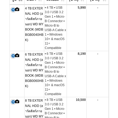
• 4 TB • USB
5,990
-
4 TB EXTER
3.0 / USB 3.2
NAL HDD (ฮ
Gen 1 • Micro-
าร์ดดิสก์ภาย
B Connector •
นอก) WD MY
Micro-B to
BOOK (WDB
USB-A Cable x
1 • Windows
BGB0040HB
10+ & macOS
K)
11+
Compatible
• 6 TB • USB
8,190
-
6 TB EXTER
3.0 / USB 3.2
NAL HDD (ฮ
Gen 1 • Micro-
าร์ดดิสก์ภาย
B Connector •
นอก) WD MY
Micro-B to
BOOK (WDB
USB-A Cable x
1 • Windows
BGB0060HB
10+ & macOS
K)
11+
Compatible
• 8 TB • USB
10,500
-
8 TB EXTER
3.0 / USB 3.2
NAL HDD (ฮ
Gen 1 • Micro-
าร์ดดิสก์ภาย
B Connector •
นอก) WD MY
Micro-B to