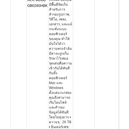
ACK WDBB
มีพื้นที่จัดเก็บ
GB0260HBK
สำหรับการ
สำรองรูปภาพ,
วิดีโอ, เพลง,
เอกสาร, และแม้
กระทั่งระบบ
คอมพิวเตอร์
ของคุณ ทำให้
มั่นใจได้ว่า
ความทรงจำอัน
มีคาจะถูกเก็บ
รักษาไว้เสมอ
จุดเด่นคือความ
เข้ากันได้ทันที
กับทั้ง
คอมพิวเตอร์
Mac และ
Windows
ตั้งแต่แกะกล่อง
คุณจึงสามารถ
เริ่มโอนไฟล์
และสำรอง
ข้อมูลได้ทันที
โดยไม่ยุ่งยาก •
ความจุ : 26 TB
• อินเตอร์เฟซ :