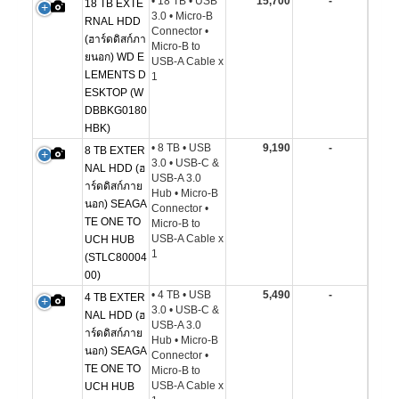
• 18 TB • USB
15,700
-
18 TB EXTE
3.0 • Micro-B
RNAL HDD
Connector •
(ฮาร์ดดิสก์ภา
Micro-B to
ยนอก) WD E
USB-A Cable x
LEMENTS D
1
ESKTOP (W
DBBKG0180
HBK)
• 8 TB • USB
9,190
-
8 TB EXTER
3.0 • USB-C &
NAL HDD (ฮ
USB-A 3.0
าร์ดดิสก์ภาย
Hub • Micro-B
นอก) SEAGA
Connector •
TE ONE TO
Micro-B to
USB-A Cable x
UCH HUB
1
(STLC80004
00)
• 4 TB • USB
5,490
-
4 TB EXTER
3.0 • USB-C &
NAL HDD (ฮ
USB-A 3.0
าร์ดดิสก์ภาย
Hub • Micro-B
นอก) SEAGA
Connector •
TE ONE TO
Micro-B to
USB-A Cable x
UCH HUB