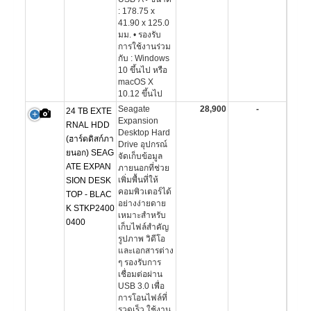
: 178.75 x
41.90 x 125.0
มม. • รองรับ
การใช้งานร่วม
กับ : Windows
10 ขึ้นไป หรือ
macOS X
10.12 ขึ้นไป
Seagate
28,900
-
24 TB EXTE
Expansion
RNAL HDD
Desktop Hard
(ฮาร์ดดิสก์ภา
Drive อุปกรณ์
ยนอก) SEAG
จัดเก็บข้อมูล
ATE EXPAN
ภายนอกที่ช่วย
เพิ่มพื้นที่ให้
SION DESK
คอมพิวเตอร์ได้
TOP - BLAC
อย่างง่ายดาย
K STKP2400
เหมาะสำหรับ
0400
เก็บไฟล์สำคัญ
รูปภาพ วิดีโอ
และเอกสารต่าง
ๆ รองรับการ
เชื่อมต่อผ่าน
USB 3.0 เพื่อ
การโอนไฟล์ที่
รวดเร็ว ใช้งาน