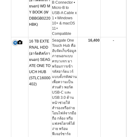
(ฮาร์ดดิสก์ภา
B Connector •
ยนอก) WD M
Micro-B to
Y BOOK (W
USB-A Cable x
1 • Windows
DBBGB0220
10+ & macOS
HBK)
11+
Compatible
Seagate One
16,400
-
16 TB EXTE
Touch Hub คือ
RNAL HDD
ฮับจัดเก็บข้อมูล
(ฮาร์ดดิสก์ภา
ภายนอกแบบ
ยนอก) SEAG
ครบวงจร มา
ATE ONE TO
พร้อมการเข้า
รหัสฮาร์ดแวร์
UCH HUB
แบบตั้งรหัสผ่าน
(STLC16000
เพื่อความเป็น
402)
ส่วนตัว พอร์ต
USB-C และ
USB 3.0 ด้าน
หน้าช่วยให้
สำรองหรือถ่าย
โอนไฟล์จากมือ
ถือ กล้อง หรือ
แฟลชไดรฟ์ได้
ง่าย พร้อม
ฟีเจอร์ชาร์จ