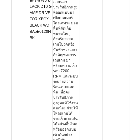
ยนอก) WD B
ภายนอก
LACK D10 G
ประสิทธิภาพสูง
ที่ออกแบบมา
AME DRIVE
เพื่อเกมเมอร์
FOR XBOX -
โดยเฉพาะ มอบ
BLACK WD
พื้นที่จัดเก็บ
BA5E0120H
ขนาดใหญ่
BK
สำหรับสะสม
เกมโปรดหรือ
บันทึกช่วงเวลา
สำคัญของการ
เล่นเกม มา
พร้อมความเร็ว
รอบ 7200
RPM และระบบ
ระบายความ
ร้อนแบบแอค
ทีฟ เพื่อคง
ประสิทธิภาพ
สูงสุดแม้ใช้งาน
ต่อเนื่อง ช่วยให้
โหลดเกมได้
รวดเร็วและเล่น
ได้อย่างลื่นไหล
พร้อมออกแบบ
เข้ากันอย่าง