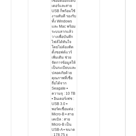
เชื่อมต่ออะแดป
เตอร์และสาย
USB ก็พร้อมใช้
งานทันที รองรับ
ทั้ง Windows
และ Mac พร้อม
ระบบลากแล้ว
วางเพื่อบันทึก
ไฟล์ได้ทันใจ
โดยไม่ต้องติด
ตั้งซอฟต์แวร์
เพิ่มเติม ช่วย
จัดการข้อมูลให้
เป็นระเบียบและ
ปลอดภัยด้วย
คุณภาพที่เชื่อ
ถือได้จาก
Seagate •
ความจุ : 10 TB
• อินเตอร์เฟซ :
USB 3.0 •
พอร์ตเชื่อมต่อ :
Micro-B • สาย
เคเบิล : สาย
Micro-B เป็น
USB-A • ขนาด
: 178.75 x