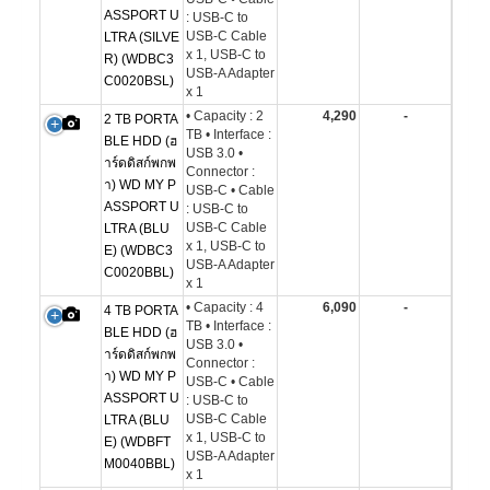
ASSPORT U
: USB-C to
USB-C Cable
LTRA (SILVE
x 1, USB-C to
R) (WDBC3
USB-A Adapter
C0020BSL)
x 1
• Capacity : 2
4,290
-
2 TB PORTA
TB • Interface :
BLE HDD (ฮ
USB 3.0 •
าร์ดดิสก์พกพ
Connector :
า) WD MY P
USB-C • Cable
ASSPORT U
: USB-C to
USB-C Cable
LTRA (BLU
x 1, USB-C to
E) (WDBC3
USB-A Adapter
C0020BBL)
x 1
• Capacity : 4
6,090
-
4 TB PORTA
TB • Interface :
BLE HDD (ฮ
USB 3.0 •
าร์ดดิสก์พกพ
Connector :
า) WD MY P
USB-C • Cable
ASSPORT U
: USB-C to
USB-C Cable
LTRA (BLU
x 1, USB-C to
E) (WDBFT
USB-A Adapter
M0040BBL)
x 1