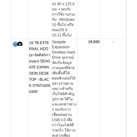
41.90 x 125.0
มม. • รองรับ
การใช้งานร่วม
กับ : Windows
10 ขึ้นไป หรือ
macOS X
10.12 ขึ้นไป
Seagate
19,500
-
16 TB EXTE
Expansion
RNAL HDD
Desktop Hard
(ฮาร์ดดิสก์ภา
Drive อุปกรณ์
ยนอก) SEAG
จัดเก็บข้อมูล
ATE EXPAN
ภายนอกที่ช่วย
เพิ่มพื้นที่ให้
SION DESK
คอมพิวเตอร์ได้
TOP - BLAC
อย่างง่ายดาย
K STKP1600
เหมาะสำหรับ
0400
เก็บไฟล์สำคัญ
รูปภาพ วิดีโอ
และเอกสารต่าง
ๆ รองรับการ
เชื่อมต่อผ่าน
USB 3.0 เพื่อ
การโอนไฟล์ที่
รวดเร็ว ใช้งาน
สะดวกเพียง