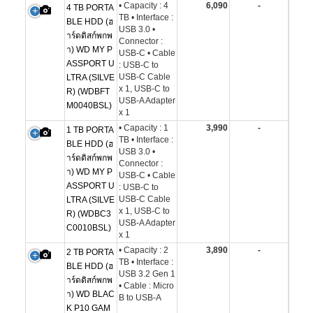
• Capacity : 4
6,090
-
4 TB PORTA
TB • Interface :
BLE HDD (ฮ
USB 3.0 •
าร์ดดิสก์พกพ
Connector :
า) WD MY P
USB-C • Cable
ASSPORT U
: USB-C to
USB-C Cable
LTRA (SILVE
x 1, USB-C to
R) (WDBFT
USB-A Adapter
M0040BSL)
x 1
• Capacity : 1
3,990
-
1 TB PORTA
TB • Interface :
BLE HDD (ฮ
USB 3.0 •
าร์ดดิสก์พกพ
Connector :
า) WD MY P
USB-C • Cable
ASSPORT U
: USB-C to
USB-C Cable
LTRA (SILVE
x 1, USB-C to
R) (WDBC3
USB-A Adapter
C0010BSL)
x 1
• Capacity : 2
3,890
-
2 TB PORTA
TB • Interface :
BLE HDD (ฮ
USB 3.2 Gen 1
าร์ดดิสก์พกพ
• Cable : Micro
า) WD BLAC
B to USB-A
K P10 GAM