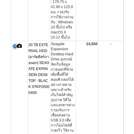
: 178.75 x
41.90 x 125.0
มม. • รองรับ
การใช้งานร่วม
กับ : Windows
10 ขึ้นไป หรือ
macOS X
10.12 ขึ้นไป
Seagate
24,500
-
20 TB EXTE
Expansion
RNAL HDD
Desktop Hard
(ฮาร์ดดิสก์ภา
Drive อุปกรณ์
ยนอก) SEAG
จัดเก็บข้อมูล
ATE EXPAN
ภายนอกที่ช่วย
เพิ่มพื้นที่ให้
SION DESK
คอมพิวเตอร์ได้
TOP - BLAC
อย่างง่ายดาย
K STKP2000
เหมาะสำหรับ
0400
เก็บไฟล์สำคัญ
รูปภาพ วิดีโอ
และเอกสารต่าง
ๆ รองรับการ
เชื่อมต่อผ่าน
USB 3.0 เพื่อ
การโอนไฟล์ที่
รวดเร็ว ใช้งาน