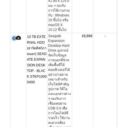
41.90 x 125.0
มม. • รองรับ
การใช้งานร่วม
กับ : Windows
10 ขึ้นไป หรือ
macOS X
10.12 ขึ้นไป
Seagate
10,500
-
10 TB EXTE
Expansion
RNAL HDD
Desktop Hard
(ฮาร์ดดิสก์ภา
Drive อุปกรณ์
ยนอก) SEAG
จัดเก็บข้อมูล
ATE EXPAN
ภายนอกที่ช่วย
เพิ่มพื้นที่ให้
SION DESK
คอมพิวเตอร์ได้
TOP - BLAC
อย่างง่ายดาย
K STKP1000
เหมาะสำหรับ
0400
เก็บไฟล์สำคัญ
รูปภาพ วิดีโอ
และเอกสารต่าง
ๆ รองรับการ
เชื่อมต่อผ่าน
USB 3.0 เพื่อ
การโอนไฟล์ที่
รวดเร็ว ใช้งาน
สะดวกเพียง