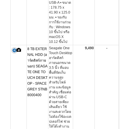
USB-A • ขนาด
: 178.75 x
41.90 x 125.0
มม. • รองรับ
การใช้งานร่วม
กับ : Windows
10 ขึ้นไป หรือ
macOS X
10.12 ขึ้นไป
Seagate One
9,490
-
8 TB EXTER
Touch Desktop
NAL HDD (ฮ
ฮาร์ดดิสก์
าร์ดดิสก์ภาย
ภายนอกขนาด
นอก) SEAGA
3.5 นิ้ว ที่มอบ
TE ONE TO
พื้นที่จัดเก็บ
ความจุสูง
UCH DESKT
สำหรับไฟล์
OP - SPACE
งาน และข้อมูล
GREY STNB
สำคัญ เชื่อมต่อ
8000400
ผ่าน USB-C
ด้วยสายเพียง
เส้นเดียว ใช้
งานสะดวกโดย
ไม่ต้องใช้อะแด
ปเตอร์ไฟ ช่วย
ให้โต๊ะทำงาน