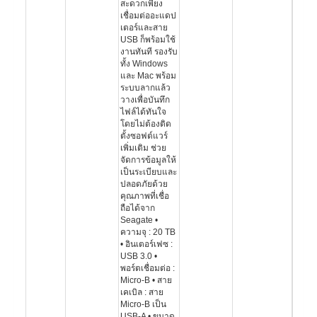
สะดวกเพียง
เชื่อมต่ออะแดป
เตอร์และสาย
USB ก็พร้อมใช้
งานทันที รองรับ
ทั้ง Windows
และ Mac พร้อม
ระบบลากแล้ว
วางเพื่อบันทึก
ไฟล์ได้ทันใจ
โดยไม่ต้องติด
ตั้งซอฟต์แวร์
เพิ่มเติม ช่วย
จัดการข้อมูลให้
เป็นระเบียบและ
ปลอดภัยด้วย
คุณภาพที่เชื่อ
ถือได้จาก
Seagate •
ความจุ : 20 TB
• อินเตอร์เฟซ :
USB 3.0 •
พอร์ตเชื่อมต่อ :
Micro-B • สาย
เคเบิล : สาย
Micro-B เป็น
USB-A • ขนาด