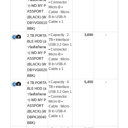
าร์ดดิสก์พกพ
• Connector :
า) WD MY P
Micro-B •
ASSPORT
Cable : Micro-
B to USB-A
(BLACK) (W
Cable x 1
DBYVG0010
BBK)
• Capacity : 2
3,690
-
2 TB PORTA
TB • Interface :
BLE HDD (ฮ
USB 3.2 Gen 1
าร์ดดิสก์พกพ
• Connector :
า) WD MY P
Micro-B •
ASSPORT
Cable : Micro-
B to USB-A
(BLACK) (W
Cable x 1
DBYVG0020
BBK)
• Capacity : 4
5,450
-
4 TB PORTA
TB • Interface :
BLE HDD (ฮ
USB 3.2 Gen 1
าร์ดดิสก์พกพ
• Connector :
า) WD MY P
Micro-B •
ASSPORT
Cable : Micro-
B to USB-A
(BLACK) (W
Cable x 1
DBPKJ0040
BBK)