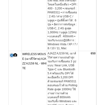
และ Mac สะดวกครบทุก
โหมดในหนึ่งเดียว • DPI :
400 - 3,200 • เซนเซอร์ :
PAW3311 • การเชื่อมต่อ
: 2.4G / สาย USB-C /
บลูทูธ • ปุ่มที่ตั้งค่าได้ : 6
ปุ่ม • อัตราการส่งข้อมูล :
USB-C, 2.4G สูงสุด
1,000Hz / บลูทูธ 125Hz
• แบตเตอรี่ : 400mAh •
รองรับระบบปฏิบัติการ :
Windows Vista / XP / 7 /
8 / 10 / 11, Mac
AJAZZ AJ159 NL เมาส์
650
WIRELESS MOUS
ไร้สายความแม่นยำสูง
E (เมาส์ไร้สาย) AJA
รองรับการเชื่อมต่อ 3 รูป
ZZ AJ159 NL - WHI
แบบ: Near Link, USB
TE
Type-C และ Bluetooth
5.4 พร้อมปรับ DPI ได้
ละเอียดถึง 3,200 DPI
ด้วยเซนเซอร์ PAW3311
ตอบสนองไวด้วย Polling
Rate สูงสุด 1000Hz ใช้
งานยาวนานด้วย
แบตเตอรี่ 800mAh
รองรับทั้ง Windows และ