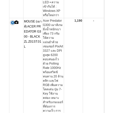
LED • ความ
เข้ากันได้ :
Windows XP
หรือใหม่กว่า
Acer Predator
1,190
-
MOUSE (เมา
G300 เมาส์เกม
ส์) ACER PR
มิ่งน้ำหนักเบา
EDATOR G3
เพียง 73 กรัม
00 - BLACK
ให้ความ
ZL.Z01ST.01
แม่นยำด้วย
เซนเซอร์ PixArt
L
3327 และ DPI
สูงสุด 6200
ตอบสนองไว
ด้วย Polling
Rate 1000Hz
พร้อมสวิตช์
ทนทาน 20 ล้าน
คลิก และไฟ
RGB เพิ่มความ
โดดเด่น ปุ่ม 7-
Key ใช้งาน
คล่อง เหมาะ
สำหรับเกมเมอร์
ที่ต้องการ
ความเร็ว การ