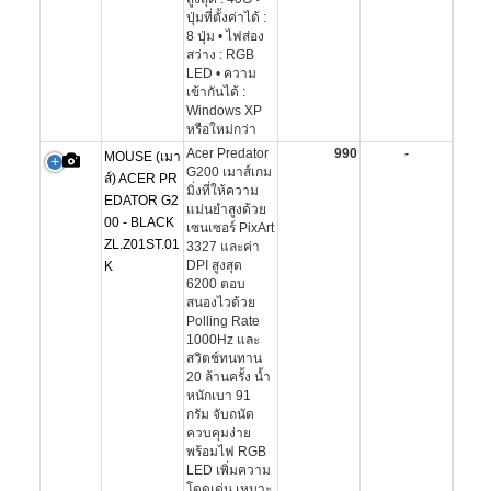
ปุ่มที่ตั้งค่าได้ :
8 ปุ่ม • ไฟส่อง
สว่าง : RGB
LED • ความ
เข้ากันได้ :
Windows XP
หรือใหม่กว่า
Acer Predator
990
-
MOUSE (เมา
G200 เมาส์เกม
ส์) ACER PR
มิ่งที่ให้ความ
EDATOR G2
แม่นยำสูงด้วย
00 - BLACK
เซนเซอร์ PixArt
ZL.Z01ST.01
3327 และค่า
DPI สูงสุด
K
6200 ตอบ
สนองไวด้วย
Polling Rate
1000Hz และ
สวิตช์ทนทาน
20 ล้านครั้ง น้ำ
หนักเบา 91
กรัม จับถนัด
ควบคุมง่าย
พร้อมไฟ RGB
LED เพิ่มความ
โดดเด่น เหมาะ