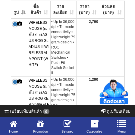
ชื่อ
ราย
ราคา
ส่วนลด
รูป
สินค้า
ละเอียด
(บาท)
(บาท)
• Up to 36,000
2,790
-
WIRELESS
dpi • Tri-mode
MOUSE (เมา
connectivity •
ส์ไร้สาย) AS
Lightweight 79
US ROG GL
gram design •
ADIUS III WI
ROG
Mechanical
RELESS AI
Switches •
MPOINT (W
Push-Fit
HITE)
Switch Socket
II
• Up to 36,000
1,290
-
WIRELESS
dpi • Tri-mode
MOUSE (เมา
connectivity •
ส์ไร้สาย) AS
Lightweight 75
US ROG KE
gram design •
RIS WIRELE
ROG
เปรียบเทียบสินค้า
ดูเปรียบเทียบ
Mechanical
SS AIMPOIN
0
Switches •
T (BLACK)
Push-Fit
Switch Socket
Home
Promotion
II
Setspec
Categories
Menu