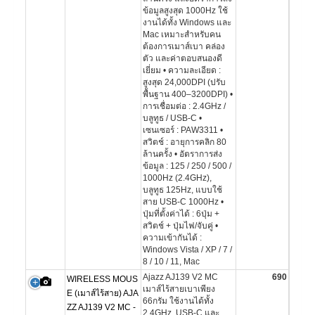
ข้อมูลสูงสุด 1000Hz ใช้
งานได้ทั้ง Windows และ
Mac เหมาะสำหรับคน
ต้องการเมาส์เบา คล่อง
ตัว และค่าตอบสนองดี
เยี่ยม • ความละเอียด :
สูงสุด 24,000DPI (ปรับ
พื้นฐาน 400–3200DPI) •
การเชื่อมต่อ : 2.4GHz /
บลูทูธ / USB-C •
เซนเซอร์ : PAW3311 •
สวิตช์ : อายุการคลิก 80
ล้านครั้ง • อัตราการส่ง
ข้อมูล : 125 / 250 / 500 /
1000Hz (2.4GHz),
บลูทูธ 125Hz, แบบใช้
สาย USB-C 1000Hz •
ปุ่มที่ตั้งค่าได้ : 6ปุ่ม +
สวิตช์ + ปุ่มไฟ/จับคู่ •
ความเข้ากันได้ :
Windows Vista / XP / 7 /
8 / 10 / 11, Mac
Ajazz AJ139 V2 MC
690
WIRELESS MOUS
เมาส์ไร้สายเบาเพียง
E (เมาส์ไร้สาย) AJA
66กรัม ใช้งานได้ทั้ง
ZZ AJ139 V2 MC -
2.4GHz, USB-C และ