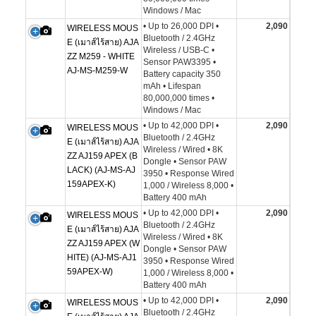
Windows / Mac
• Up to 26,000 DPI •
2,090
WIRELESS MOUS
Bluetooth / 2.4GHz
E (เมาส์ไร้สาย) AJA
Wireless / USB-C •
ZZ M259 - WHITE
Sensor PAW3395 •
AJ-MS-M259-W
Battery capacity 350
mAh • Lifespan
80,000,000 times •
Windows / Mac
• Up to 42,000 DPI •
2,090
WIRELESS MOUS
Bluetooth / 2.4GHz
E (เมาส์ไร้สาย) AJA
Wireless / Wired • 8K
ZZ AJ159 APEX (B
Dongle • Sensor PAW
LACK) (AJ-MS-AJ
3950 • Response Wired
159APEX-K)
1,000 / Wireless 8,000 •
Battery 400 mAh
• Up to 42,000 DPI •
2,090
WIRELESS MOUS
Bluetooth / 2.4GHz
E (เมาส์ไร้สาย) AJA
Wireless / Wired • 8K
ZZ AJ159 APEX (W
Dongle • Sensor PAW
HITE) (AJ-MS-AJ1
3950 • Response Wired
59APEX-W)
1,000 / Wireless 8,000 •
Battery 400 mAh
• Up to 42,000 DPI •
2,090
WIRELESS MOUS
Bluetooth / 2.4GHz