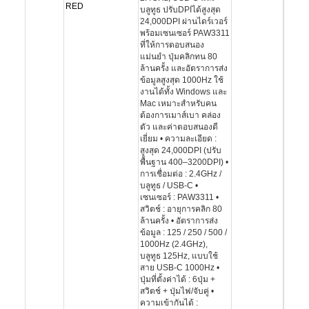
RED
บลูทูธ ปรับDPIได้สูงสุด
24,000DPI ผ่านไดร์เวอร์
พร้อมเซนเซอร์ PAW3311
ที่ให้การตอบสนอง
แม่นยำ ปุ่มคลิกทน 80
ล้านครั้ง และอัตราการส่ง
ข้อมูลสูงสุด 1000Hz ใช้
งานได้ทั้ง Windows และ
Mac เหมาะสำหรับคน
ต้องการเมาส์เบา คล่อง
ตัว และค่าตอบสนองดี
เยี่ยม • ความละเอียด :
สูงสุด 24,000DPI (ปรับ
พื้นฐาน 400–3200DPI) •
การเชื่อมต่อ : 2.4GHz /
บลูทูธ / USB-C •
เซนเซอร์ : PAW3311 •
สวิตช์ : อายุการคลิก 80
ล้านครั้ง • อัตราการส่ง
ข้อมูล : 125 / 250 / 500 /
1000Hz (2.4GHz),
บลูทูธ 125Hz, แบบใช้
สาย USB-C 1000Hz •
ปุ่มที่ตั้งค่าได้ : 6ปุ่ม +
สวิตช์ + ปุ่มไฟ/จับคู่ •
ความเข้ากันได้ :