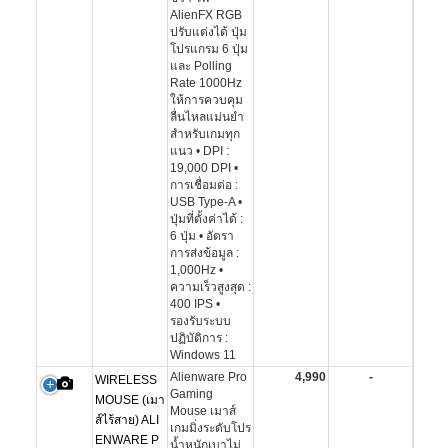
AlienFX RGB
ปรับแต่งได้ ปุ่ม
โปรแกรม 6 ปุ่ม
และ Polling
Rate 1000Hz
ให้การควบคุม
ลื่นไหลแม่นยำ
สำหรับเกมทุก
แนว • DPI :
19,000 DPI •
การเชื่อมต่อ :
USB Type-A •
ปุ่มที่ตั้งค่าได้ :
6 ปุ่ม • อัตรา
การส่งข้อมูล :
1,000Hz •
ความเร็วสูงสุด :
400 IPS •
รองรับระบบ
ปฏิบัติการ :
Windows 11
Alienware Pro
4,990
-
WIRELESS
Gaming
MOUSE (เมา
Mouse เมาส์
ส์ไร้สาย) ALI
เกมมิ่งระดับโปร
ENWARE P
น้ำหนักเบาไม่