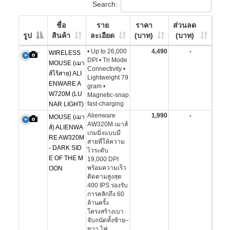
Search:
ชื่อ
ราย
ราคา
ส่วนลด
รูป
สินค้า
ละเอียด
(บาท)
(บาท)
• Up to 26,000
4,490
-
WIRELESS
DPI • Tri Mode
MOUSE (เมา
Connectivity •
ส์ไร้สาย) ALI
Lightweight 79
ENWARE A
gram •
W720M (LU
Magnetic-snap
fast-charging
NAR LIGHT)
Alienware
1,990
-
MOUSE (เมา
AW320M เมาส์
ส์) ALIENWA
เกมมิ่งแบบมี
RE AW320M
สายที่ให้ความ
- DARK SID
ไวระดับ
E OF THE M
19,000 DPI
พร้อมความเร็ว
OON
ติดตามสูงสุด
400 IPS รองรับ
การคลิกถึง 60
ล้านครั้ง
โครงสร้างเบา
จับถนัดทั้งซ้าย–
ขวา ไฟ