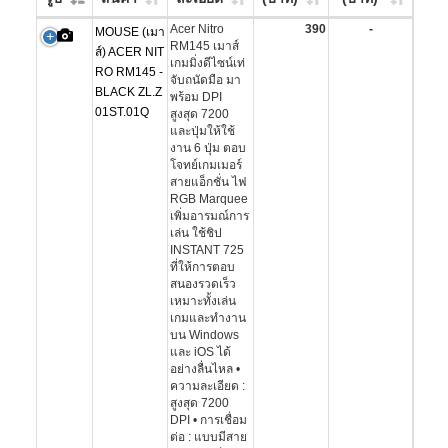
Acer Nitro
390
-
MOUSE (เมา
RM145 เมาส์
ส์) ACER NIT
เกมมิ่งดีไซน์เท่
RO RM145 -
จับถนัดมือ มา
BLACK ZL.Z
พร้อม DPI
01ST.01Q
สูงสุด 7200
และปุ่มให้ใช้
งาน 6 ปุ่ม ตอบ
โจทย์เกมเมอร์
สายแอ็กชั่น ไฟ
RGB Marquee
เพิ่มอารมณ์การ
เล่น ใช้ชิป
INSTANT 725
ที่ให้การตอบ
สนองรวดเร็ว
เหมาะทั้งเล่น
เกมและทำงาน
บน Windows
และ iOS ได้
อย่างลื่นไหล •
ความละเอียด :
สูงสุด 7200
DPI • การเชื่อม
ต่อ : แบบมีสาย