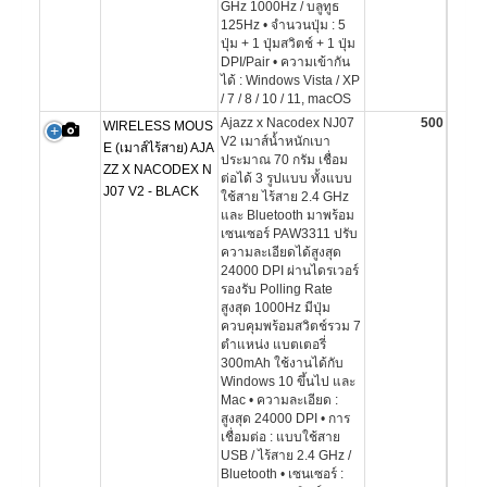
GHz 1000Hz / บลูทูธ
125Hz • จำนวนปุ่ม : 5
ปุ่ม + 1 ปุ่มสวิตช์ + 1 ปุ่ม
DPI/Pair • ความเข้ากัน
ได้ : Windows Vista / XP
/ 7 / 8 / 10 / 11, macOS
Ajazz x Nacodex NJ07
500
WIRELESS MOUS
V2 เมาส์น้ำหนักเบา
E (เมาส์ไร้สาย) AJA
ประมาณ 70 กรัม เชื่อม
ZZ X NACODEX N
ต่อได้ 3 รูปแบบ ทั้งแบบ
J07 V2 - BLACK
ใช้สาย ไร้สาย 2.4 GHz
และ Bluetooth มาพร้อม
เซนเซอร์ PAW3311 ปรับ
ความละเอียดได้สูงสุด
24000 DPI ผ่านไดรเวอร์
รองรับ Polling Rate
สูงสุด 1000Hz มีปุ่ม
ควบคุมพร้อมสวิตช์รวม 7
ตำแหน่ง แบตเตอรี่
300mAh ใช้งานได้กับ
Windows 10 ขึ้นไป และ
Mac • ความละเอียด :
สูงสุด 24000 DPI • การ
เชื่อมต่อ : แบบใช้สาย
USB / ไร้สาย 2.4 GHz /
Bluetooth • เซนเซอร์ :