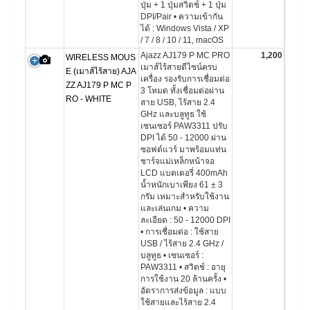
ปุ่ม + 1 ปุ่มสวิตช์ + 1 ปุ่ม
DPI/Pair • ความเข้ากัน
ได้ : Windows Vista / XP
/ 7 / 8 / 10 / 11, macOS
Ajazz AJ179 P MC PRO
1,200
WIRELESS MOUS
เมาส์ไร้สายดีไซน์ครบ
E (เมาส์ไร้สาย) AJA
เครื่อง รองรับการเชื่อมต่อ
ZZ AJ179 P MC P
3 โหมด ทั้งเชื่อมต่อผ่าน
RO - WHITE
สาย USB, ไร้สาย 2.4
GHz และบลูทูธ ใช้
เซนเซอร์ PAW3311 ปรับ
DPI ได้ 50 - 12000 ผ่าน
ซอฟต์แวร์ มาพร้อมแท่น
ชาร์จแม่เหล็กหน้าจอ
LCD แบตเตอรี่ 400mAh
น้ำหนักเบาเพียง 61 ± 3
กรัม เหมาะสำหรับใช้งาน
และเล่นเกม • ความ
ละเอียด : 50 - 12000 DPI
• การเชื่อมต่อ : ใช้สาย
USB / ไร้สาย 2.4 GHz /
บลูทูธ • เซนเซอร์ :
PAW3311 • สวิตช์ : อายุ
การใช้งาน 20 ล้านครั้ง •
อัตราการส่งข้อมูล : แบบ
ใช้สายและไร้สาย 2.4