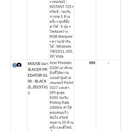
• เซนเซอร์ :
INSTANT 725 •
สวิตช์ : รองรับ
การกด 5 ล้าน
ครั้ง • ปุ่มที่ตั้ง
ค่าได้ : 6 ปุ่ม •
ไฟส่องสว่าง :
RGB Marquee
• ความเข้ากัน
ได้ : Windows
7/8/10/11, iOS,
XP, Vista
Acer Predator
890
-
MOUSE (เมา
G100 เมาส์เกม
ส์) ACER PR
มิ่งที่ให้ความ
EDATOR G1
แม่นยำสูงด้วย
00 - BLACK
เซนเซอร์ PixArt
ZL.Z01ST.01
3327 และค่า
DPI สูงสุด
J
6200 รองรับ
Polling Rate
1000Hz ทำให้
ตอบสนองไว
ทันใจ สวิตช์
ทนทาน 20 ล้าน
ครั้ง และดีไซน์