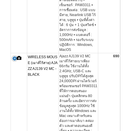
ผ่านซอฟต์แวร์) •
เซ็นเซอร์ : PAW3311 •
การเชื่อมต่อ : USB แบบ
มีสาย, Nearlink USB ไร้
สาย, บลูทูธ • ปุ่มที่ตั้งค่า
ได้ : 6 ปุ่ม + 1 ปุ่มสวิตช์ •
อัตราการส่งข้อมูล :
1,000Hz • แบตเตอรี่ :
500mAh • รองรับระบบ
ปฏิบัติการ : Windows,
MacOS
Ajazz AJ139 V2 MC
690
WIRELESS MOUS
เมาส์ไร้สายเบาเพียง
E (เมาส์ไร้สาย) AJA
66กรัม ใช้งานได้ทั้ง
ZZ AJ139 V2 MC -
2.4GHz, USB-C และ
BLACK
บลูทูธ ปรับDPIได้สูงสุด
24,000DPI ผ่านไดร์เวอร์
พร้อมเซนเซอร์ PAW3311
ที่ให้การตอบสนอง
แม่นยำ ปุ่มคลิกทน 80
ล้านครั้ง และอัตราการส่ง
ข้อมูลสูงสุด 1000Hz ใช้
งานได้ทั้ง Windows และ
Mac เหมาะสำหรับคน
ต้องการเมาส์เบา คล่อง
ตัว และค่าตอบสนองดี
เยี่ยม • ความละเอียด :