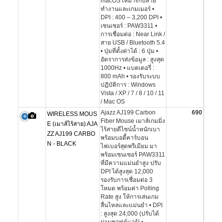
macOS เหมาะกับสาย
ทำงานและเกมเมอร์ •
DPI : 400 – 3,200 DPI •
เซนเซอร์ : PAW3311 •
การเชื่อมต่อ : Near Link /
สาย USB / Bluetooth 5.4
• ปุ่มที่ตั้งค่าได้ : 6 ปุ่ม •
อัตราการส่งข้อมูล : สูงสุด
1000Hz • แบตเตอรี่ :
800 mAh • รองรับระบบ
ปฏิบัติการ : Windows
Vista / XP / 7 / 8 / 10 / 11
/ Mac OS
Ajazz AJ199 Carbon
690
WIRELESS MOUS
Fiber Mouse เมาส์เกมมิ่ง
E (เมาส์ไร้สาย) AJA
ไร้สายดีไซน์น้ำหนักเบา
ZZ AJ199 CARBO
พร้อมบอดี้คาร์บอน
N - BLACK
ไฟเบอร์สุดพรีเมียม มา
พร้อมเซนเซอร์ PAW3311
ที่มีความแม่นยำสูง ปรับ
DPI ได้สูงสุด 12,000
รองรับการเชื่อมต่อ 3
โหมด พร้อมค่า Polling
Rate สูง ให้การเล่นเกม
ลื่นไหลและแม่นยำ • DPI
: สูงสุด 24,000 (ปรับได้