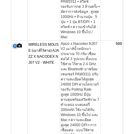
PAW3311 • สวิตช์ :
รองรับการกด 3 ล้านครั้ง •
อัตราการส่งข้อมูล : สูงสุด
1000Hz • จำนวนปุ่ม : 5
ปุ่ม + 1 ปุ่ม BT/DPI + 1
สวิตช์ • ความเข้ากันได้ :
Windows 10 ขึ้นไป /
Mac
Ajazz x Nacodex NJ07
500
WIRELESS MOUS
V2 เมาส์น้ำหนักเบา
E (เมาส์ไร้สาย) AJA
ประมาณ 70 กรัม เชื่อม
ZZ X NACODEX N
ต่อได้ 3 รูปแบบ ทั้งแบบ
J07 V2 - WHITE
ใช้สาย ไร้สาย 2.4 GHz
และ Bluetooth มาพร้อม
เซนเซอร์ PAW3311 ปรับ
ความละเอียดได้สูงสุด
24000 DPI ผ่านไดรเวอร์
รองรับ Polling Rate
สูงสุด 1000Hz มีปุ่ม
ควบคุมพร้อมสวิตช์รวม 7
ตำแหน่ง แบตเตอรี่
300mAh ใช้งานได้กับ
Windows 10 ขึ้นไป และ
Mac • ความละเอียด :
สูงสุด 24000 DPI • การ
เชื่อมต่อ : แบบใช้สาย