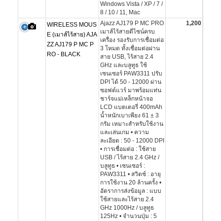
Windows Vista / XP / 7 /
8 / 10 / 11, Mac
Ajazz AJ179 P MC PRO
1,200
WIRELESS MOUS
เมาส์ไร้สายดีไซน์ครบ
E (เมาส์ไร้สาย) AJA
เครื่อง รองรับการเชื่อมต่อ
ZZ AJ179 P MC P
3 โหมด ทั้งเชื่อมต่อผ่าน
RO - BLACK
สาย USB, ไร้สาย 2.4
GHz และบลูทูธ ใช้
เซนเซอร์ PAW3311 ปรับ
DPI ได้ 50 - 12000 ผ่าน
ซอฟต์แวร์ มาพร้อมแท่น
ชาร์จแม่เหล็กหน้าจอ
LCD แบตเตอรี่ 400mAh
น้ำหนักเบาเพียง 61 ± 3
กรัม เหมาะสำหรับใช้งาน
และเล่นเกม • ความ
ละเอียด : 50 - 12000 DPI
• การเชื่อมต่อ : ใช้สาย
USB / ไร้สาย 2.4 GHz /
บลูทูธ • เซนเซอร์ :
PAW3311 • สวิตช์ : อายุ
การใช้งาน 20 ล้านครั้ง •
อัตราการส่งข้อมูล : แบบ
ใช้สายและไร้สาย 2.4
GHz 1000Hz / บลูทูธ
125Hz • จำนวนปุ่ม : 5