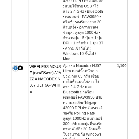
42000 DPI • การเชื่อมต่อ
: แบบใช้สาย USB / ไร้
สาย 2.4 GHz / Bluetooth
• เซนเซอร์ : PAW3950 •
สวิตช์ : รองรับการกด 20
ล้านครั้ง • อัตราการส่ง
ข้อมูล : สูงสุด 1000Hz •
จำนวนปุ่ม : 5 ปุ่ม + 1 ปุ่ม
DPI + 1 สวิตช์ + 1 ปุ่ม BT
• ความเข้ากันได้ :
Windows 10 ขึ้นไป /
Mac
Ajazz x Nacodex NJ07
1,100
WIRELESS MOUS
Ultra เมาส์น้ำหนักเบา
E (เมาส์ไร้สาย) AJA
ประมาณ 65 กรัม เชื่อม
ZZ X NACODEX N
ต่อได้ทั้งแบบใช้สาย ไร้
J07 ULTRA - WHIT
สาย 2.4 GHz และ
E
Bluetooth มาพร้อม
เซนเซอร์ PAW3950 ปรับ
ความละเอียดได้สูงสุด
42000 DPI ผ่านไดรเวอร์
รองรับ Polling Rate
สูงสุด 1000Hz แบตเตอรี่
300mAh และปุ่มที่รองรับ
การกดได้ถึง 20 ล้านครั้ง
ใช้งานร่วมกับ Windows