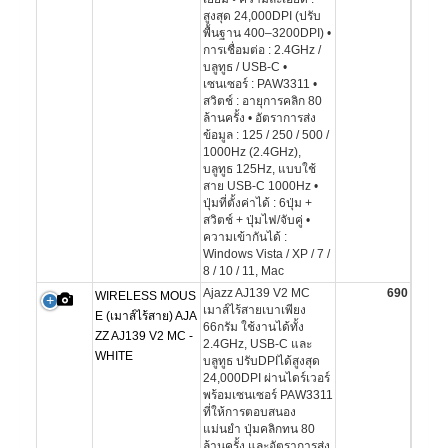
สูงสุด 24,000DPI (ปรับ
พื้นฐาน 400–3200DPI) •
การเชื่อมต่อ : 2.4GHz /
บลูทูธ / USB-C •
เซนเซอร์ : PAW3311 •
สวิตช์ : อายุการคลิก 80
ล้านครั้ง • อัตราการส่ง
ข้อมูล : 125 / 250 / 500 /
1000Hz (2.4GHz),
บลูทูธ 125Hz, แบบใช้
สาย USB-C 1000Hz •
ปุ่มที่ตั้งค่าได้ : 6ปุ่ม +
สวิตช์ + ปุ่มไฟ/จับคู่ •
ความเข้ากันได้ :
Windows Vista / XP / 7 /
8 / 10 / 11, Mac
Ajazz AJ139 V2 MC
690
WIRELESS MOUS
เมาส์ไร้สายเบาเพียง
E (เมาส์ไร้สาย) AJA
66กรัม ใช้งานได้ทั้ง
ZZ AJ139 V2 MC -
2.4GHz, USB-C และ
WHITE
บลูทูธ ปรับDPIได้สูงสุด
24,000DPI ผ่านไดร์เวอร์
พร้อมเซนเซอร์ PAW3311
ที่ให้การตอบสนอง
แม่นยำ ปุ่มคลิกทน 80
ล้านครั้ง และอัตราการส่ง