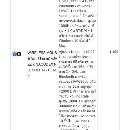
USB / ไร้สาย 2.4 GHz /
Bluetooth • เซนเซอร์ :
PAW3311 • สวิตช์ :
รองรับการกด 3 ล้านครั้ง •
อัตราการส่งข้อมูล : สูงสุด
1000Hz • จำนวนปุ่ม : 5
ปุ่ม + 1 ปุ่ม BT/DPI + 1
สวิตช์ • ความเข้ากันได้ :
Windows 10 ขึ้นไป /
Mac
Ajazz x Nacodex NJ07
1,100
WIRELESS MOUS
Ultra เมาส์น้ำหนักเบา
E (เมาส์ไร้สาย) AJA
ประมาณ 65 กรัม เชื่อม
ZZ X NACODEX N
ต่อได้ทั้งแบบใช้สาย ไร้
J07 ULTRA - BLAC
สาย 2.4 GHz และ
K
Bluetooth มาพร้อม
เซนเซอร์ PAW3950 ปรับ
ความละเอียดได้สูงสุด
42000 DPI ผ่านไดรเวอร์
รองรับ Polling Rate
สูงสุด 1000Hz แบตเตอรี่
300mAh และปุ่มที่รองรับ
การกดได้ถึง 20 ล้านครั้ง
ใช้งานร่วมกับ Windows
10 ขึ้นไป และ Mac •
ความละเอียด : สูงสุด