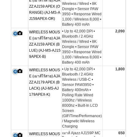
E (เมาส์ไร้สาย) AJA
Wireless / Wired • 8K
ZZ AJ159 APEX (O
Dongle • Sensor PAW
RANGE) (AJ-MS-A
3950 • Response Wired
J159APEX-OR)
1,000 / Wireless 8,000 •
Battery 400 mAh
• Up to 42,000 DPI •
2,090
WIRELESS MOUS
Bluetooth / 2.4GHz
E (เมาส์ไร้สาย) AJA
Wireless / Wired • 8K
ZZ AJ159 APEX (B
Dongle • Sensor PAW
LUE) (AJ-MS-AJ15
3950 • Response Wired
9APEX-B)
1,000 / Wireless 8,000 •
Battery 400 mAh
• Up to 42,000 DPI •
1,800
WIRELESS MOUS
Bluetooth / 2.4GHz
E (เมาส์ไร้สาย) AJA
Wireless / USB-C •
ZZ AJ179 APEX (B
Sensor PAW3950 •
LACK) (AJ-MS-AJ
Battery 400mAh •
179APEX-K)
Polling Rate Wired
1000hz / Wireless
8000hz • Built-In LCD
Screen
(GIF/Time/Performance)
/ Magnetic Wireless
Charging
เมาส์ Ajazz AJ159P MC
650
WIRELESS MOUS