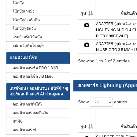
โน้ตบุ๊ค
โน้ตบุ๊คเกมมิ่ง
รูป
ชื่อสินค้า
โน้ตบุ๊คอัลตร้าติน
ADAPTER (อุปกรณ์แปลง
โน้ตบุ๊คทูอินวัน
LIGHTNING AUDIO & 
R [F8J198BT-WHT]
แรมสำหรับโน้ตบุ๊ค
ADAPTER (อุปกรณ์แปล
อุปกรณ์เสริมโน้ตบุ๊ค
N USB-C TO 3.5 MM + U
คอมพิวเตอร์เซ็ต
Showing 1 to 2 of 2 entries
คอมพิวเตอร์เซ็ต PRO JIBJIB
คอมพิวเตอร์เซ็ต JIB Maru
สายชาร์จ Lightning (Appl
เดสก์ท็อป / ออลอินวัน / มินิพีซี / ซู
เปอร์คอมพิวเตอร์ AI ส่วนบุคคล
Show
entries
คอมพิวเตอร์ตั้งโต๊ะ
คอมพิวเตอร์ ออลอินวัน
มินิพีซี
รูป
ชื่อสินค้า
คอมพิวเตอร์ AI