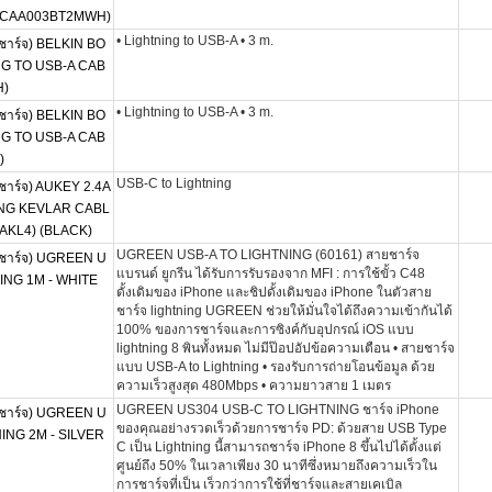
) (CAA003BT2MWH)
• Lightning to USB-A • 3 m.
าร์จ) BELKIN BO
G TO USB-A CAB
H)
• Lightning to USB-A • 3 m.
าร์จ) BELKIN BO
G TO USB-A CAB
)
USB-C to Lightning
ร์จ) AUKEY 2.4A
ING KEVLAR CABL
AKL4) (BLACK)
UGREEN USB-A TO LIGHTNING (60161) สายชาร์จ
าร์จ) UGREEN U
แบรนด์ ยูกรีน ได้รับการรับรองจาก MFI : การใช้ขั้ว C48
ING 1M - WHITE
ดั้งเดิมของ iPhone และชิปดั้งเดิมของ iPhone ในตัวสาย
ชาร์จ lightning UGREEN ช่วยให้มั่นใจได้ถึงความเข้ากันได้
100% ของการชาร์จและการซิงค์กับอุปกรณ์ iOS แบบ
lightning 8 พินทั้งหมด ไม่มีป๊อปอัปข้อความเตือน • สายชาร์จ
แบบ USB-A to Lightning • รองรับการถ่ายโอนข้อมูล ด้วย
ความเร็วสูงสุด 480Mbps • ความยาวสาย 1 เมตร
UGREEN US304 USB-C TO LIGHTNING ชาร์จ iPhone
าร์จ) UGREEN U
ของคุณอย่างรวดเร็วด้วยการชาร์จ PD: ด้วยสาย USB Type
ING 2M - SILVER
C เป็น Lightning นี้สามารถชาร์จ iPhone 8 ขึ้นไปได้ตั้งแต่
ศูนย์ถึง 50% ในเวลาเพียง 30 นาทีซึ่งหมายถึงความเร็วใน
การชาร์จที่เป็น เร็วกว่าการใช้ที่ชาร์จและสายเคเบิล