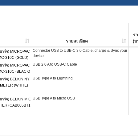
ร
รายละเอียด
(บ
Connector USB to USB-C 3.0 Cable, charge & Sync your
าร์จ) MICROPAC
device
MC-310C (GOLD)
USB 2.0 A to USB-C Cable
าร์จ) MICROPAC
MC-310C (BLACK)
USB Type A to Lightning
าร์จ) BELKIN NY
 METER (WHITE)
USB Type A to Micro USB
าร์จ) BELKIN MIC
ETER (CAB005BT1