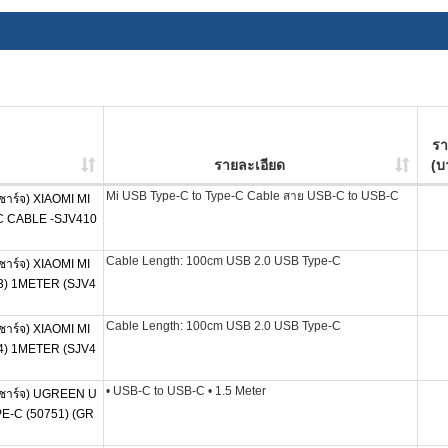
ร
รายละเอียด
(บ
Mi USB Type-C to Type-C Cable สาย USB-C to USB-C
ร์จ) XIAOMI MI
C CABLE -SJV410
Cable Length: 100cm USB 2.0 USB Type-C
ร์จ) XIAOMI MI
3) 1METER (SJV4
Cable Length: 100cm USB 2.0 USB Type-C
ร์จ) XIAOMI MI
4) 1METER (SJV4
• USB-C to USB-C • 1.5 Meter
าร์จ) UGREEN U
E-C (50751) (GR