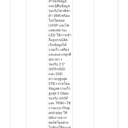
สำรองข้อมูล
และกู้คืนข้อมูล
รองรับไดรฟ์ซา
ต้า I/II/III พร้อม
โปรโตคอล
UASP และไฟ
แสดงสถานะ
LED ให้การเข้า
ถึงอุปกรณ์จัด
เก็บข้อมูลได้
รวดเร็ว เสถียร
และสะดวกทุกที่
ทุกเวลา •
รองรับ 2.5″
SATA HDD
และ SSD
ความจุสูงสุด
5TB • ถ่ายโอน
ข้อมูลความเร็ว
สูงสุด 5 Gbps
รองรับ UASP
และ TRIM • ใช้
งานแบบ Plug-
and-play ใช้
พลังงานจาก
พอร์ตโดยตรง
ไม่ต้องใช้อะแด