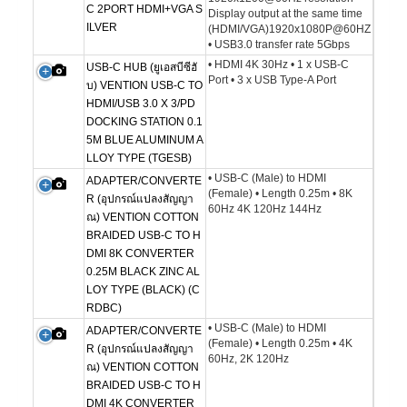
C 2PORT HDMI+VGA S
Display output at the same time
ILVER
(HDMI/VGA)1920x1080P@60HZ
• USB3.0 transfer rate 5Gbps
• HDMI 4K 30Hz • 1 x USB-C
USB-C HUB (ยูเอสบีซีฮั
Port • 3 x USB Type-A Port
บ) VENTION USB-C TO
HDMI/USB 3.0 X 3/PD
DOCKING STATION 0.1
5M BLUE ALUMINUM A
LLOY TYPE (TGESB)
• USB-C (Male) to HDMI
ADAPTER/CONVERTE
(Female) • Length 0.25m • 8K
R (อุปกรณ์แปลงสัญญา
60Hz 4K 120Hz 144Hz
ณ) VENTION COTTON
BRAIDED USB-C TO H
DMI 8K CONVERTER
0.25M BLACK ZINC AL
LOY TYPE (BLACK) (C
RDBC)
• USB-C (Male) to HDMI
ADAPTER/CONVERTE
(Female) • Length 0.25m • 4K
R (อุปกรณ์แปลงสัญญา
60Hz, 2K 120Hz
ณ) VENTION COTTON
BRAIDED USB-C TO H
DMI 4K CONVERTER