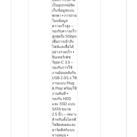
และการใช้งาน
เป็นอุปกรณ์จัด
เก็บข้อมูลแบบ
พกพา • การถ่าย
โอนข้อมูล
ความเร็วสูง –
รองรับความเร็ว
สูงสุดถึง 5Gbps
เพื่อการเข้าถึง
ไฟล์และสื่อได้
อย่างรวดเร็ว •
อินเทอร์เฟซ
Type-C 3.0 –
รองรับการใช้
งานย้อนหลังกับ
USB 2.0/1.x ใช้
งานแบบ Plug
& Play พร้อมใช้
งานทันที •
รองรับ HDD
และ SSD แบบ
SATA ขนาด
2.5 นิ้ว – เหมาะ
สำหรับทั้งไดรฟ์
โซลิดสเตตและ
ฮาร์ดดิสก์แบบ
จานหมุน •