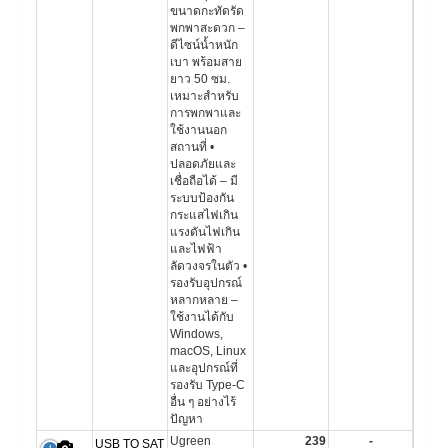
ขนาดกะทัดรัด
พกพาสะดวก –
ดีไซน์น้ำหนัก
เบา พร้อมสาย
ยาว 50 ซม.
เหมาะสำหรับ
การพกพาและ
ใช้งานนอก
สถานที่ •
ปลอดภัยและ
เชื่อถือได้ – มี
ระบบป้องกัน
กระแสไฟเกิน
แรงดันไฟเกิน
และไฟฟ้า
ลัดวงจรในตัว •
รองรับอุปกรณ์
หลากหลาย –
ใช้งานได้กับ
Windows,
macOS, Linux
และอุปกรณ์ที่
รองรับ Type-C
อื่น ๆ อย่างไร้
ปัญหา
Ugreen
239
-
USB TO SAT