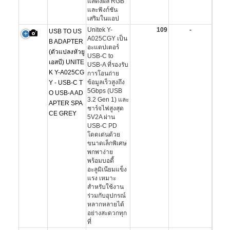
แสดงผล RGB
และฟังก์ชัน
เสริมในแอป
Unitek Y-
109
-
USB TO US
A025CGY เป็น
B ADAPTER
อะแดปเตอร์
(ตัวแปลงหัวยู
USB-C to
เอสบี) UNITE
USB-A ที่รองรับ
K Y-A025CG
การโอนถ่าย
ข้อมูลเร็วสูงถึง
Y - USB-C T
5Gbps (USB
O USB-A AD
3.2 Gen 1) และ
APTER SPA
ชาร์จไฟสูงสุด
CE GREY
5V2A ผ่าน
USB-C PD
โดดเด่นด้วย
ขนาดเล็กพิเศษ
พกพาง่าย
พร้อมบอดี้
อะลูมิเนียมแข็ง
แรง เหมาะ
สำหรับใช้งาน
ร่วมกับอุปกรณ์
หลากหลายได้
อย่างสะดวกทุก
ที่