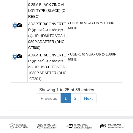
0.25M BLACK ZINC AL
LOY TYPE (BLACK) (C
REBC)
• HDMI to VGA • Up to 1080P
ADAPTER/CONVERTE
60Hz
R (อุปกรณ์แปลงสัญญา
ณ) HP HDMI TO VGA 1
080P ADAPTER (DHC-
CT500)
• USB-C to VGA • Up to 1080P
ADAPTER/CONVERTE
60Hz
R (อุปกรณ์แปลงสัญญา
ณ) HP USB-C TO VGA
1080P ADAPTER (DHC
-CT201)
Showing 1 to 25 of 39 entries
Previous
1
2
Next