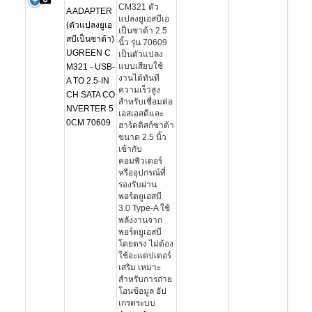
CM321 ตัว
A ADAPTER
แปลงยูเอสบีเอ
(ตัวแปลงยูเอ
เป็นซาต้า 2.5
สบีเป็นซาต้า)
นิ้ว รุ่น 70609
UGREEN C
เป็นตัวแปลง
แบบเสียบใช้
M321 - USB-
งานได้ทันที
A TO 2.5-IN
ความเร็วสูง
CH SATA CO
สำหรับเชื่อมต่อ
NVERTER 5
เอสเอสดีและ
0CM 70609
ฮาร์ดดิสก์ซาต้า
ขนาด 2.5 นิ้ว
เข้ากับ
คอมพิวเตอร์
หรืออุปกรณ์ที่
รองรับผ่าน
พอร์ตยูเอสบี
3.0 Type-A ใช้
พลังงานจาก
พอร์ตยูเอสบี
โดยตรง ไม่ต้อง
ใช้อะแดปเตอร์
เสริม เหมาะ
สำหรับการถ่าย
โอนข้อมูล อัป
เกรดระบบ