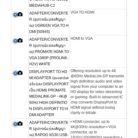
MEDIAHUB-C2
VGA TO HDMI
ADAPTER/CONVERTE
R (อุปกรณ์แปลงสัญญา
ณ) UGREEN VGA TO H
DMI [50945]
HDMI to VGA
ADAPTER/CONVERTE
R (อุปกรณ์แปลงสัญญา
ณ) PROMATE HDMI TO
VGA 1080P (PROLINK-
H2V) WHITE
Offering resolution up to 4K
DISPLAYPORT TO HD
@60Hz MediaLink-DP transmits
MI ADAPTER (อะแดปเต
high definition audio and video
อร์แปลง DISPLAYPORT
signal from your computer to an
เป็น HDMI) PROMATE
HD display for video streaming
MEDIALINK-DP - 4K@
or gaming. Built-in advanced IC
chip converts DisplayPort to
60Hz HIGH DEFINITIO
HDMI signal without losing
N DISPLAYPORT TO H
clarity or bitrate.
DMI ADAPTER
• HDMI connector, up to
ADAPTER/CONVERTE
4K@30Hz resolution • VGA
R (อุปกรณ์แปลงสัญญา
connector, up to
ณ) RAPOO XD30 USB-
1920x1200@60Hz resolution •