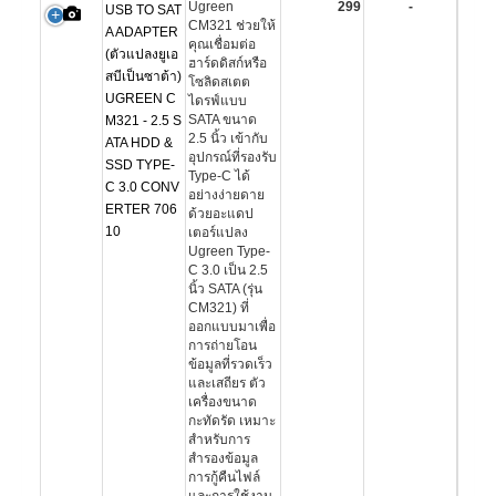
Ugreen
299
-
USB TO SAT
CM321 ช่วยให้
A ADAPTER
คุณเชื่อมต่อ
(ตัวแปลงยูเอ
ฮาร์ดดิสก์หรือ
สบีเป็นซาต้า)
โซลิดสเตต
UGREEN C
ไดรฟ์แบบ
SATA ขนาด
M321 - 2.5 S
2.5 นิ้ว เข้ากับ
ATA HDD &
อุปกรณ์ที่รองรับ
SSD TYPE-
Type-C ได้
C 3.0 CONV
อย่างง่ายดาย
ERTER 706
ด้วยอะแดป
10
เตอร์แปลง
Ugreen Type-
C 3.0 เป็น 2.5
นิ้ว SATA (รุ่น
CM321) ที่
ออกแบบมาเพื่อ
การถ่ายโอน
ข้อมูลที่รวดเร็ว
และเสถียร ตัว
เครื่องขนาด
กะทัดรัด เหมาะ
สำหรับการ
สำรองข้อมูล
การกู้คืนไฟล์