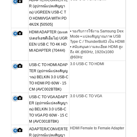
ADAPTER/CONVERTE
R (อุปกรณ์แปลงสัญญา
ณ) UGREEN USB-C T
O HDMI/VGA WITH PD
4K/2K [50505]
• รองรับการใช้งาน Samsung Dex
HDMI ADAPTER (อะแด
Mode • แปลงสัญญาณภาพ USB
ปเตอร์เอชดีเอ็มไอ) UGR
Type C / ThunderBolt3 เป็น HDMI
EEN USB C TO 4K HD
• สนับสนุนความละเอียด HDMI สูง
MI ADAPTER (70444)
ถึง 4K @60Hz, 1920x1080
@60Hz
3.0 USB-C TO HDMI
USB-C TO HDMI ADAP
TER (อุปกรณ์แปลงสัญญ
าณ) BELKIN 3.0 USB-C
TO HDMI PD 60W - 15
CM (AVC002BTBK)
3.0 USB-C TO VGA
USB-C TO VGA ADAPT
ER (อุปกรณ์แปลงสัญญา
ณ) BELKIN 3.0 USB-C
TO VGA PD 60W - 15 C
M (AVC001BTBK)
HDMI Female to Female Adapter
ADAPTER/CONVERTE
R (อุปกรณ์แปลงสัญญา