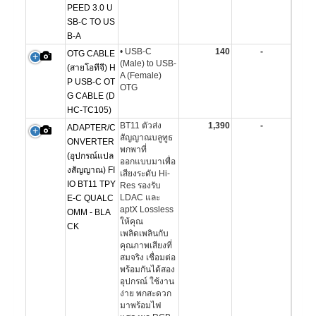
PEED 3.0 U
SB-C TO US
B-A
• USB-C
140
-
OTG CABLE
(Male) to USB-
(สายโอทีจี) H
A (Female)
P USB-C OT
OTG
G CABLE (D
HC-TC105)
BT11 ตัวส่ง
1,390
-
ADAPTER/C
สัญญาณบลูทูธ
ONVERTER
พกพาที่
(อุปกรณ์แปล
ออกแบบมาเพื่อ
งสัญญาณ) FI
เสียงระดับ Hi-
IO BT11 TPY
Res รองรับ
LDAC และ
E-C QUALC
aptX Lossless
OMM - BLA
ให้คุณ
CK
เพลิดเพลินกับ
คุณภาพเสียงที่
สมจริง เชื่อมต่อ
พร้อมกันได้สอง
อุปกรณ์ ใช้งาน
ง่าย พกสะดวก
มาพร้อมไฟ