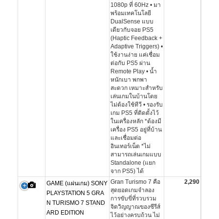
1080p ที่ 60Hz • มา
พร้อมเทคโนโลยี
DualSense แบบ
เดียวกับจอย PS5
(Haptic Feedback +
Adaptive Triggers) •
ใช้งานง่าย แค่เชื่อม
ต่อกับ PS5 ผ่าน
Remote Play • น้ำ
หนักเบา พกพา
สะดวก เหมาะสำหรับ
เล่นเกมในบ้านโดย
ไม่ต้องใช้ทีวี • รองรับ
เกม PS5 ที่ติดตั้งไว้
ในเครื่องหลัก *ต้องมี
เครื่อง PS5 อยู่ที่บ้าน
และเชื่อมต่อ
อินเทอร์เน็ต *ไม่
สามารถเล่นเกมแบบ
Standalone (แยก
จาก PS5) ได้
Gran Turismo 7 คือ
2,290
GAME (แผ่นเกม) SONY
สุดยอดเกมจำลอง
PLAYSTATION 5 GRA
การขับขี่ที่รวบรวม
N TURISMO 7 STAND
จิตวิญญาณของซีรีส์
ARD EDITION
ไว้อย่างครบถ้วน ไม่