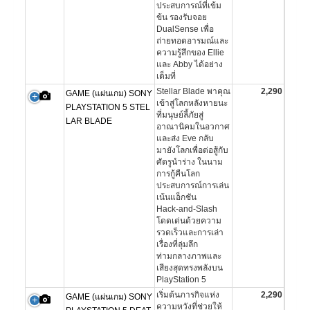
ประสบการณ์ที่เข้ม
ข้น รองรับจอย
DualSense เพื่อ
ถ่ายทอดอารมณ์และ
ความรู้สึกของ Ellie
และ Abby ได้อย่าง
เต็มที่
Stellar Blade พาคุณ
2,290
GAME (แผ่นเกม) SONY
เข้าสู่โลกหลังหายนะ
PLAYSTATION 5 STEL
ที่มนุษย์ลี้ภัยสู่
LAR BLADE
อาณานิคมในอวกาศ
และส่ง Eve กลับ
มายังโลกเพื่อต่อสู้กับ
ศัตรูนำร่าง ในนาม
การกู้คืนโลก
ประสบการณ์การเล่น
เน้นแอ็กชัน
Hack‑and‑Slash
โดดเด่นด้วยความ
รวดเร็วและการเล่า
เรื่องที่ลุ่มลึก
ท่ามกลางภาพและ
เสียงสุดทรงพลังบน
PlayStation 5
เริ่มต้นภารกิจแห่ง
2,290
GAME (แผ่นเกม) SONY
ความหวังที่ช่วยให้