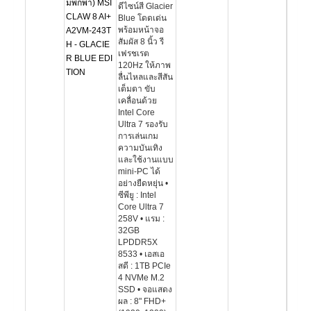
มพกพา) MSI
ดีไซน์สี Glacier
CLAW 8 AI+
Blue โดดเด่น
พร้อมหน้าจอ
A2VM-243T
สัมผัส 8 นิ้ว รี
H - GLACIE
เฟรชเรต
R BLUE EDI
120Hz ให้ภาพ
TION
ลื่นไหลและสีสัน
เต็มตา ขับ
เคลื่อนด้วย
Intel Core
Ultra 7 รองรับ
การเล่นเกม
ความบันเทิง
และใช้งานแบบ
mini-PC ได้
อย่างยืดหยุ่น •
ซีพียู : Intel
Core Ultra 7
258V • แรม :
32GB
LPDDR5X
8533 • เอสเอ
สดี : 1TB PCIe
4 NVMe M.2
SSD • จอแสดง
ผล : 8" FHD+