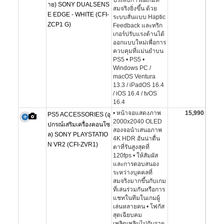
ประสบการณ์เกมที่
าย) SONY DUALSENS
สมจริงยิ่งขึ้น ด้วย
E EDGE - WHITE (CFI-
ระบบสั่นแบบ Haptic
ZCP1 G)
Feedback และทริก
เกอร์ปรับแรงต้านได้
ออกแบบใหม่เพื่อการ
ควบคุมที่แม่นยำบน
PS5 • PS5 •
Windows PC /
macOS Ventura
13.3 / iPadOS 16.4
/ iOS 16.4 / tvOS
16.4
• หน้าจอแสดงภาพ
15,990
PS5 ACCESSORIES (อุ
2000x2040 OLED
ปกรณ์เสริมเครื่องคอนโซ
สองจอนำเสนอภาพ
ล) SONY PLAYSTATIO
4K HDR อันน่าตื่น
N VR2 (CFI-ZVR1)
ตาที่รันสูงสุดที่
120fps • ให้สัมผัส
และการตอบสนอง
ระหว่างบุคคลที่
สมจริงมากขึ้นกับเกม
ที่เล่นร่วมกันหรือการ
แชทในทีมในเกมผู้
เล่นหลายคน • โฟกัส
สุดเฉียบคม
เพลิดเพลินไปกับราย