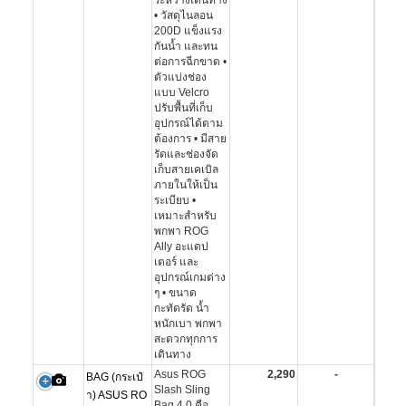
ระหว่างเดินทาง
• วัสดุไนลอน
200D แข็งแรง
กันน้ำ และทน
ต่อการฉีกขาด •
ตัวแบ่งช่อง
แบบ Velcro
ปรับพื้นที่เก็บ
อุปกรณ์ได้ตาม
ต้องการ • มีสาย
รัดและช่องจัด
เก็บสายเคเบิล
ภายในให้เป็น
ระเบียบ •
เหมาะสำหรับ
พกพา ROG
Ally อะแดป
เตอร์ และ
อุปกรณ์เกมต่าง
ๆ • ขนาด
กะทัดรัด น้ำ
หนักเบา พกพา
สะดวกทุกการ
เดินทาง
Asus ROG
2,290
-
BAG (กระเป๋
Slash Sling
า) ASUS RO
Bag 4.0 คือ