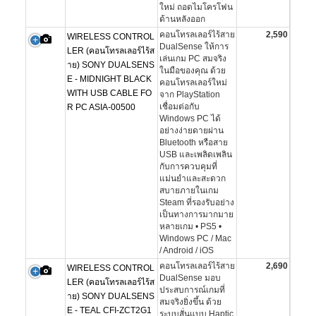
ใหม่ ถอดไมโครโฟน
ด้านหลังออก
คอนโทรลเลอร์ไร้สาย
2,590
WIRELESS CONTROL
DualSense ให้การ
LER (คอนโทรลเลอร์ไร้ส
เล่นเกม PC สมจริง
าย) SONY DUALSENS
ในมือของคุณ ด้วย
E - MIDNIGHT BLACK
คอนโทรลเลอร์ใหม่
WITH USB CABLE FO
จาก PlayStation
เชื่อมต่อกับ
R PC ASIA-00500
Windows PC ได้
อย่างง่ายดายผ่าน
Bluetooth หรือสาย
USB และเพลิดเพลิน
กับการควบคุมที่
แม่นยำและสะดวก
สบายภายในเกม
Steam ที่รองรับอย่าง
เป็นทางการมากมาย
หลายเกม • PS5 •
Windows PC / Mac
/ Android / iOS
คอนโทรลเลอร์ไร้สาย
2,690
WIRELESS CONTROL
DualSense มอบ
LER (คอนโทรลเลอร์ไร้ส
ประสบการณ์เกมที่
าย) SONY DUALSENS
สมจริงยิ่งขึ้น ด้วย
E - TEAL CFI-ZCT2G1
ระบบสั่นแบบ Haptic