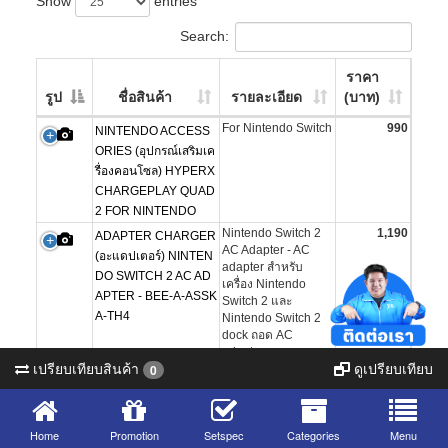
Show
entries
Search:
ราคา
รูป
ชื่อสินค้า
รายละเอียด
(บาท)
For Nintendo Switch
990
NINTENDO ACCESS
ORIES (อุปกรณ์เสริมเค
รื่องคอนโซล) HYPERX
CHARGEPLAY QUAD
2 FOR NINTENDO
Nintendo Switch 2
1,190
ADAPTER CHARGER
AC Adapter - AC
(อะแดปเตอร์) NINTEN
adapter สำหรับ
DO SWITCH 2 AC AD
เครื่อง Nintendo
APTER - BEE-A-ASSK
Switch 2 และ
A-TH4
Nintendo Switch 2
dock ถอด AC
adapter และสาย
เปรียบเทียบสินค้า
ดูเปรียบเทียบ
0
USB ออกจากกันได้
ทำให้เก็บได้อย่าง
กะทัดรัด
Joy-Con 2 Wheel
790
CONTROLLER ACCE
Home
Promotion
Setspec
Categories
Menu
(ชุด 2 ตัว) เมื่อติดตั้ง