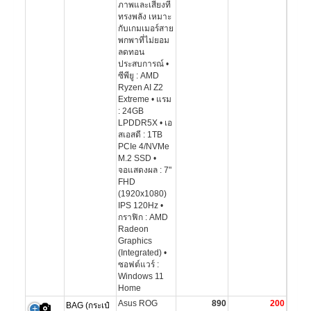
ภาพและเสียงที่
ทรงพลัง เหมาะ
กับเกมเมอร์สาย
พกพาที่ไม่ยอม
ลดทอน
ประสบการณ์ •
ซีพียู : AMD
Ryzen AI Z2
Extreme • แรม
: 24GB
LPDDR5X • เอ
สเอสดี : 1TB
PCIe 4/NVMe
M.2 SSD •
จอแสดงผล : 7"
FHD
(1920x1080)
IPS 120Hz •
กราฟิก : AMD
Radeon
Graphics
(Integrated) •
ซอฟต์แวร์ :
Windows 11
Home
Asus ROG
890
200
BAG (กระเป๋