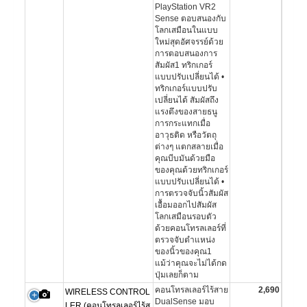
PlayStation VR2
Sense ตอบสนองกับ
โลกเสมือนในแบบ
ใหม่สุดอัศจรรย์ด้วย
การตอบสนองการ
สัมผัส1 ทริกเกอร์
แบบปรับเปลี่ยนได้ •
ทริกเกอร์แบบปรับ
เปลี่ยนได้ สัมผัสถึง
แรงตึงของสายธนู
การกระแทกเมื่อ
อาวุธติด หรือวัตถุ
ต่างๆ แตกสลายเมื่อ
คุณบีบมันด้วยมือ
ของคุณด้วยทริกเกอร์
แบบปรับเปลี่ยนได้ •
การตรวจจับนิ้วสัมผัส
เอื้อมออกไปสัมผัส
โลกเสมือนรอบตัว
ด้วยคอนโทรลเลอร์ที่
ตรวจจับตำแหน่ง
ของนิ้วของคุณ1
แม้ว่าคุณจะไม่ได้กด
ปุ่มเลยก็ตาม
คอนโทรลเลอร์ไร้สาย
2,690
WIRELESS CONTROL
DualSense มอบ
LER (คอนโทรลเลอร์ไร้ส