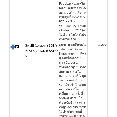
0
Feedback และทริก
เกอร์ปรับแรงต้านได้
ออกแบบใหม่เพื่อการ
ควบคุมที่แม่นยำบน
PS5 • PS5 •
Windows PC / Mac
/ Android / iOS *รุ่น
ใหม่ ถอดไมโครโฟน
ด้านหลังออก
Saros เกมแอ็กชันไซ
2,290
GAME (แผ่นเกม) SONY
ไฟฟอร์มยักษ์จาก
PLAYSTATION 5 SARO
Housemarque ที่พา
S
ผู้เล่นสู่โลกลึกลับบน
ดาว Carcosa
ท่ามกลางสุริยุปราคา
อันน่าหวาดหวั่น
ผสานเกมเพลย์ยิงมุม
มองบุคคลที่สามแบบ
รวดเร็ว เข้ากับระบบ
roguelike ที่โลกจะ
เปลี่ยนไปทุกครั้งที่
พ่ายแพ้ พร้อมเนื้อ
เรื่องเข้มข้นและการ
ต่อสู้ระดับ cinematic
ให้ประสบการณ์ที่
ท้าทายและแตกต่าง