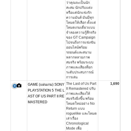
ว่าคุณจะเป็นนัก
สะสม นักปรับแต่ง
หรือแค่นักแข่งรัก
ความมันส์ มันมีทุก
โหมดให้เลือก ตั้งแต่
โหมดเกมเดี่ยวแบบ
จำลองความรู้สึกจริง
ของ GT Campaign
ไปจนถึงการแข่งขัน
ออนไลน์พร้อม
รถยนต์และสนาม
หลากหลายภาพ
สมจริง พร้อมระบบ
ภาพและเสียงที่ยก
ระดับประสบการณ์
การเล่น
The Last of Us Part
1,690
GAME (แผ่นเกม) SONY
II Remastered ปรับ
PLAYSTATION 5 THE L
ภาพและเสียงให้
AST OF US PART II RE
สมจริงยิ่งขึ้น พร้อม
MASTERED
โหมดใหม่อย่าง No
Return แบบ
roguelike และโหมด
เล่าเรื่อง
Chronological
Mode เพื่อ