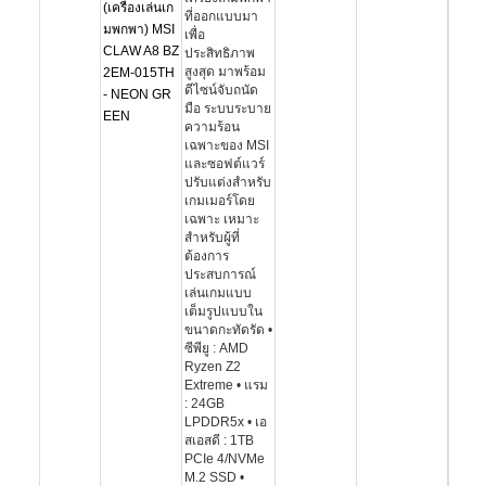
(เครื่องเล่นเก
ที่ออกแบบมา
มพกพา) MSI
เพื่อ
CLAW A8 BZ
ประสิทธิภาพ
สูงสุด มาพร้อม
2EM-015TH
ดีไซน์จับถนัด
- NEON GR
มือ ระบบระบาย
EEN
ความร้อน
เฉพาะของ MSI
และซอฟต์แวร์
ปรับแต่งสำหรับ
เกมเมอร์โดย
เฉพาะ เหมาะ
สำหรับผู้ที่
ต้องการ
ประสบการณ์
เล่นเกมแบบ
เต็มรูปแบบใน
ขนาดกะทัดรัด •
ซีพียู : AMD
Ryzen Z2
Extreme • แรม
: 24GB
LPDDR5x • เอ
สเอสดี : 1TB
PCIe 4/NVMe
M.2 SSD •