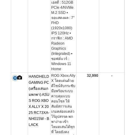
เอสดี : 512GB
PCIe 4/NVMe
M.2 SSD •
จอแสดงผล : 7"
FHD
(1920x1080)
IPS 120Hz •
กราฟิก : AMD
Radeon
Graphics
(Integrated) •
ซอฟต์แวร์ :
Windows 11
Home
ROG Xbox Ally
32,990
-
HANDHELD
X โดดเด่นด้วย
GAMING PC
ดีไซน์จับกระชับ
(เครื่องเล่นเก
มือพร้อมระบบ
มพกพา) ASU
ควบคุมแบบ
S ROG XBO
คอนโซล ให้
สัมผัสการเล่น
X ALLY X 20
เกมคล่องแคล่ว
25 RC73XA-
ไร้อุปสรรค พก
NH015W - B
พาง่าย เข้า
LACK
โหมดเล่นได้ทุก
ที่ โดยยังคง