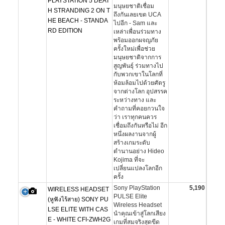
PLAYSTATION 5 DEAT
มนุษยชาติเชื่อม
H STRANDING 2 ON T
ถึงกันเลยเขต UCA
HE BEACH - STANDA
ไปอีก - Sam และ
RD EDITION
เหล่าเพื่อนร่วมทาง
พร้อมออกผจญภัย
ครั้งใหม่เพื่อช่วย
มนุษยชาติจากการ
สูญพันธุ์ ร่วมทางไป
กับพวกเขาในโลกที่
ห้อมล้อมไปด้วยศัตรู
จากต่างโลก อุปสรรค
ระหว่างทาง และ
คำถามที่คอยกวนใจ
ว่า เราทุกคนควร
เชื่อมถึงกันหรือไม่ อีก
หนึ่งผลงานจากผู้
สร้างเกมระดับ
ตำนานอย่าง Hideo
Kojima ที่จะ
เปลี่ยนแปลงโลกอีก
ครั้ง
Sony PlayStation
5,190
WIRELESS HEADSET
PULSE Elite
(หูฟังไร้สาย) SONY PU
Wireless Headset
LSE ELITE WITH CAS
นำคุณเข้าสู่โลกเสียง
E - WHITE CFI-ZWH2G
เกมที่สมจริงสุดขีด