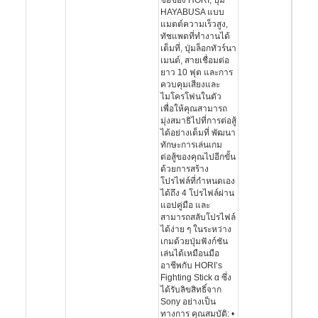
ชื่อของ HORI, ปุ่ม
HAYABUSA แบบ
แมตต์ความเร็วสูง,
ทัชแพดที่ทำงานได้
เต็มที่, ปุ่มล็อกทัวร์นา
เมนต์, สายเชื่อมต่อ
ยาว 10 ฟุต และการ
ควบคุมเสียงและ
ไมโครโฟนในตัว
เพื่อให้คุณสามารถ
มุ่งสมาธิไปที่การต่อสู้
ได้อย่างเต็มที่ พัฒนา
ทักษะการเล่นเกม
ต่อสู้ของคุณไปอีกขั้น
ด้วยการสร้าง
โปรไฟล์ที่กำหนดเอง
ได้ถึง 4 โปรไฟล์ผ่าน
แอปคู่มือ และ
สามารถสลับโปรไฟล์
ได้ง่าย ๆ ในระหว่าง
เกมด้วยปุ่มฟังก์ชัน
เล่นได้เหมือนมือ
อาชีพกับ HORI’s
Fighting Stick α ซึ่ง
ได้รับลิขสิทธิ์จาก
Sony อย่างเป็น
ทางการ คุณสมบัติ: •