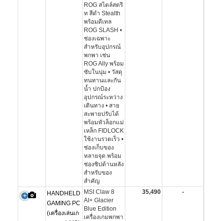
ROG สไตล์สตรี
ท สีดำ Stealth
พร้อมดีเทล
ROG SLASH •
ช่องเฉพาะ
สำหรับอุปกรณ์
พกพา เช่น
ROG Ally พร้อม
ซับในนุ่ม • วัสดุ
ทนทานและกัน
น้ำ ปกป้อง
อุปกรณ์ระหว่าง
เดินทาง • สาย
สะพายปรับได้
พร้อมหัวล็อกแม่
เหล็ก FIDLOCK
ใช้งานรวดเร็ว •
ช่องเก็บของ
หลายจุด พร้อม
ช่องซิปด้านหลัง
สำหรับของ
สำคัญ
MSI Claw 8
35,490
-
HANDHELD
AI+ Glacier
GAMING PC
Blue Edition
(เครื่องเล่นเก
เครื่องเกมพกพา