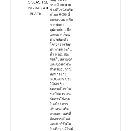
G SLASH SL
กระเป๋าสะพาย
ING BAG 4.0
ข้างดีไซน์สตรีท
- BLACK
สไตล์ ROG ที่
ออกแบบมาเพื่อ
การพกพา
อุปกรณ์เกมมิ่ง
และแกดเจ็ตอ
ย่างคล่องตัว
โครงสร้างวัสดุ
ทนทานและกัน
น้ำ พร้อมช่อง
จัดเก็บหลายจุด
และช่องเฉพาะ
สำหรับอุปกรณ์
พกพาอย่าง
ROG Ally ช่วย
ให้จัดเก็บ
อุปกรณ์ได้เป็น
ระเบียบ เหมาะ
กับการใช้งาน
ในเมือง การ
เดินทาง หรือ
สายเกมเมอร์ที่
ต้องการสไตล์
และฟังก์ชั่นใน
ใบเดียว • ดีไซน์