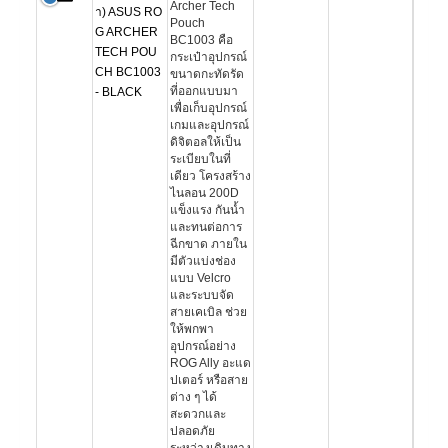
Archer Tech
า) ASUS RO
Pouch
G ARCHER
BC1003 คือ
TECH POU
กระเป๋าอุปกรณ์
CH BC1003
ขนาดกะทัดรัด
ที่ออกแบบมา
- BLACK
เพื่อเก็บอุปกรณ์
เกมและอุปกรณ์
ดิจิตอลให้เป็น
ระเบียบในที่
เดียว โครงสร้าง
ไนลอน 200D
แข็งแรง กันน้ำ
และทนต่อการ
ฉีกขาด ภายใน
มีตัวแบ่งช่อง
แบบ Velcro
และระบบจัด
สายเคเบิล ช่วย
ให้พกพา
อุปกรณ์อย่าง
ROG Ally อะแด
ปเตอร์ หรือสาย
ต่าง ๆ ได้
สะดวกและ
ปลอดภัย