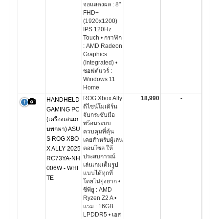
จอแสดงผล : 8"
FHD+
(1920x1200)
IPS 120Hz
Touch • กราฟิก
: AMD Radeon
Graphics
(Integrated) •
ซอฟต์แวร์ :
Windows 11
Home
ROG Xbox Ally
18,990
-
HANDHELD
ดีไซน์โมเดิร์น
GAMING PC
จับกระชับมือ
(เครื่องเล่นเก
พร้อมระบบ
มพกพา) ASU
ควบคุมที่คุ้น
S ROG XBO
เคยสำหรับผู้เล่น
คอนโซล ให้
X ALLY 2025
ประสบการณ์
RC73YA-NH
เล่นเกมเต็มรูป
006W - WHI
แบบได้ทุกที่
TE
โดยไม่ยุ่งยาก •
ซีพียู : AMD
Ryzen Z2 A •
แรม : 16GB
LPDDR5 • เอส