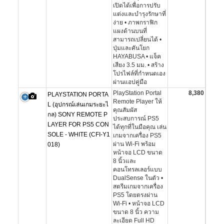
เปิดได้เพื่อการปรับ
แต่งและบำรุงรักษาที่
ง่าย • ภาพกราฟิก
แผงด้านบนที่
สามารถเปลี่ยนได้ •
ปุ่มและคันโยก
HAYABUSA • แจ็ค
เสียง 3.5 มม. • สร้าง
โปรไฟล์ที่กำหนดเอง
ผ่านแอปคู่มือ
PlayStation Portal
8,380
PLAYSTATION PORTA
Remote Player ให้
L (อุปกรณ์เล่นเกมระยะไ
คุณสัมผัส
กล) SONY REMOTE P
ประสบการณ์ PS5
LAYER FOR PS5 CON
ได้ทุกที่ในมือคุณ เล่น
SOLE - WHITE (CFI-Y1
เกมจากเครื่อง PS5
ผ่าน Wi-Fi พร้อม
018)
หน้าจอ LCD ขนาด
8 นิ้วและ
คอนโทรลเลอร์แบบ
DualSense ในตัว •
สตรีมเกมจากเครื่อง
PS5 โดยตรงผ่าน
Wi-Fi • หน้าจอ LCD
ขนาด 8 นิ้ว ความ
ละเอียด Full HD