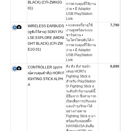
BLACK) (CFI-ZWH2G
การควบคุมที่ใช้งาน
01)
ง่าย • มี Adaptor
USB PlayStation
Link
• แบตเตอรี่อายุใช้
7,790
WIRELESS EARBUDS
งานสูงพร้อมระบบ
(หูฟังไร้สาย) SONY PU
ชาร์จด่วน •
LSE EXPLORE (MIDNI
ไมโครโฟนพับได้ •
GHT BLACK) (CFI-ZW
การควบคุมที่ใช้งาน
E1G 01)
ง่าย • มี Adaptor
USB PlayStation
Link
ดิง ดิง ดิง! ขอนำ
6,690
CONTROLLER (อุปกร
เสนอ HORI’s
ณ์ควบคุมคำสั่ง) HORI F
Fighting Stick α
IGHTING STICK ALPH
สำหรับ PlayStation
A
5! Fighting Stick α
ระดับทัวร์นาเมนต์นี้
มีธีมจาก ซึ่งสามารถ
เปิดเพื่อการปรับแต่ง
และบำรุงรักษาได้
อย่างง่ายดาย
Fighting Stick α มา
พร้อมกับจอยสติ๊ก
HAYABUSA อันลือ