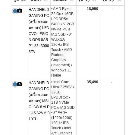
• AMD Ryzen
18,990
-
HANDHELD
Z2 Go • 16GB
GAMING PC
LPDDR5x-
(เครื่องเล่นเก
6400 • 512GB
มพกพา) LEN
NVMe PCIe
OVO LEGIO
M.2 SSD • 8"
WUXGA
N GOS 8AR
120Hz IPS
P1-83L3000
Touch • AMD
8TA
Radeon
Graphics
(Integrated) •
Windows 11
Home
• Intel Core
35,490
-
HANDHELD
Ultra 7 258V •
GAMING PC
32GB
(เครื่องเล่นเก
LPDDR5x •
มพกพา) MSI
1TB NVMe
CLAW 8 AI P
PCIe M.2 SSD
• 8" FHD+
LUS A2VM-0
(1920x1200)
10TH
120Hz IPS
Touch • Intel
Arc Graphics