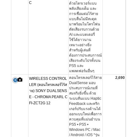
C
ด้วยไดรเวอร์แบบ
พลังเสียงเต็ม และ
การเชื่อมต่อไร้สาย
แบบลื่นไม่มีสะดุด
มาพร้อมไมโครโฟน
ตัดเสียงรบกวนด้วย
AI และแบตเตอรี่
ใช้ได้ยาวนาน
เหมาะอย่างยิ่ง
สำหรับผู้เล่นที่
ต้องการประสบการณ์
เสียงระดับโปรทั้งบน
PS5 และ
แพลตฟอร์มอื่นๆ
คอนโทรลเลอร์ไร้สาย
2,690
WIRELESS CONTROL
DualSense มอบ
LER (คอนโทรลเลอร์ไร้ส
ประสบการณ์เกมที่
าย) SONY DUALSENS
สมจริงยิ่งขึ้น ด้วย
E - CHROMA PEARL C
ระบบสั่นแบบ Haptic
FI-ZCT2G 12
Feedback และทริก
เกอร์ปรับแรงต้านได้
ออกแบบใหม่เพื่อการ
ควบคุมที่แม่นยำบน
PS5 • PS5 •
Windows PC / Mac
/ Android / iOS *รุ่น