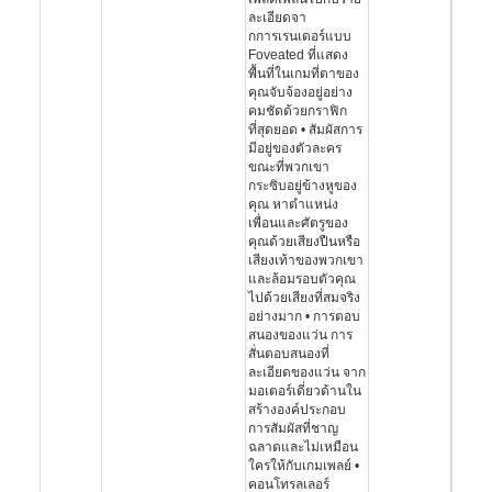
ละเอียดจา
กการเรนเดอร์แบบ
Foveated ที่แสดง
พื้นที่ในเกมที่ตาของ
คุณจับจ้องอยู่อย่าง
คมชัดด้วยกราฟิก
ที่สุดยอด • สัมผัสการ
มีอยู่ของตัวละคร
ขณะที่พวกเขา
กระซิบอยู่ข้างหูของ
คุณ หาตำแหน่ง
เพื่อนและศัตรูของ
คุณด้วยเสียงปืนหรือ
เสียงเท้าของพวกเขา
และล้อมรอบตัวคุณ
ไปด้วยเสียงที่สมจริง
อย่างมาก • การตอบ
สนองของแว่น การ
สั่นตอบสนองที่
ละเอียดของแว่น จาก
มอเตอร์เดี่ยวด้านใน
สร้างองค์ประกอบ
การสัมผัสที่ชาญ
ฉลาดและไม่เหมือน
ใครให้กับเกมเพลย์ •
คอนโทรลเลอร์