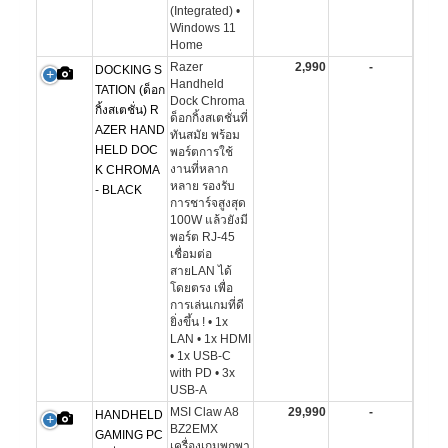
(Integrated) •
Windows 11
Home
Razer
2,990
-
DOCKING S
Handheld
TATION (ด็อก
Dock Chroma
กิ้งสเตชั่น) R
ด็อกกิ้งสเตชั่นที่
AZER HAND
ทันสมัย พร้อม
HELD DOC
พอร์ตการใช้
งานที่หลาก
K CHROMA
หลาย รองรับ
- BLACK
การชาร์จสูงสุด
100W แล้วยังมี
พอร์ต RJ-45
เชื่อมต่อ
สายLAN ได้
โดยตรง เพื่อ
การเล่นเกมที่ดี
ยิ่งขึ้น ! • 1x
LAN • 1x HDMI
• 1x USB-C
with PD • 3x
USB-A
MSI Claw A8
29,990
-
HANDHELD
BZ2EMX
GAMING PC
เครื่องเกมพกพา