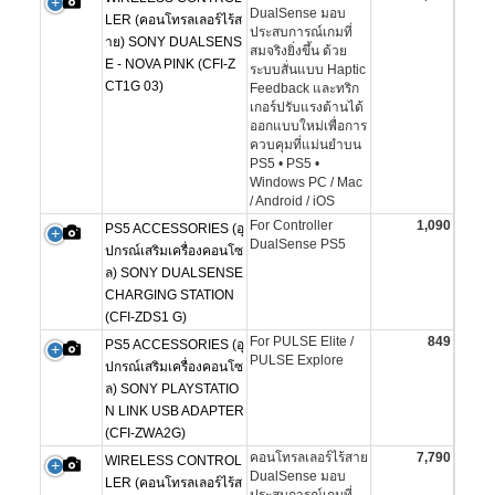
DualSense มอบ
LER (คอนโทรลเลอร์ไร้ส
ประสบการณ์เกมที่
าย) SONY DUALSENS
สมจริงยิ่งขึ้น ด้วย
E - NOVA PINK (CFI-Z
ระบบสั่นแบบ Haptic
CT1G 03)
Feedback และทริก
เกอร์ปรับแรงต้านได้
ออกแบบใหม่เพื่อการ
ควบคุมที่แม่นยำบน
PS5 • PS5 •
Windows PC / Mac
/ Android / iOS
For Controller
1,090
PS5 ACCESSORIES (อุ
DualSense PS5
ปกรณ์เสริมเครื่องคอนโซ
ล) SONY DUALSENSE
CHARGING STATION
(CFI-ZDS1 G)
For PULSE Elite /
849
PS5 ACCESSORIES (อุ
PULSE Explore
ปกรณ์เสริมเครื่องคอนโซ
ล) SONY PLAYSTATIO
N LINK USB ADAPTER
(CFI-ZWA2G)
คอนโทรลเลอร์ไร้สาย
7,790
WIRELESS CONTROL
DualSense มอบ
LER (คอนโทรลเลอร์ไร้ส